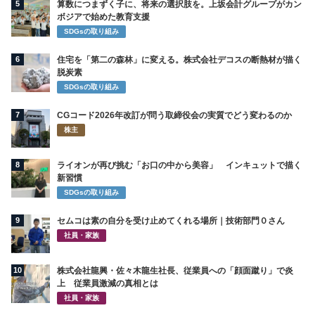
5
算数につまずく子に、将来の選択肢を。上坂会計グループがカン
ボジアで始めた教育支援
SDGsの取り組み
6
住宅を「第二の森林」に変える。株式会社デコスの断熱材が描く
脱炭素
SDGsの取り組み
7
CGコード2026年改訂が問う取締役会の実質でどう変わるのか
株主
8
ライオンが再び挑む「お口の中から美容」 インキュットで描く
新習慣
SDGsの取り組み
9
セムコは素の自分を受け止めてくれる場所｜技術部門０さん
社員・家族
10
株式会社龍興・佐々木龍生社長、従業員への「顔面蹴り」で炎
上 従業員激減の真相とは
社員・家族