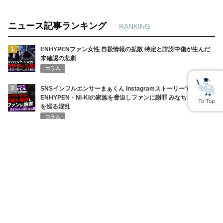
ニュース記事ランキング
RANKING
1
ENHYPENファン女性 自殺情報の拡散 特定と誹謗中傷が生んだ
未確認の悲劇
コラム
2
SNSインフルエンサーまぁくん Instagramストーリーで
ENHYPEN・NI-KIの家族を脅迫しファンに謝罪 みなちゃんの死
を巡る混乱
コラム
3
円相場の急変で全財産喪失！ショートスリーパー堀大輔の悲鳴と
ネット民の辛辣な声
ニュース
4
上田綺世妻・由布菜月YouTube炎上 W杯期間のワンオペ発言で批
判殺到の理由
コラム
5
神戸高1男子が集団暴行で入院 あかでみっくなカレッジ杏仁さん