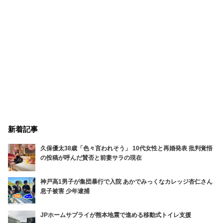
新着記事
久保優太38歳「色々言われそう」 10代女性と再婚発表 批判覚悟
の投稿が呼んだ賛否と前妻サラの現在
神戸高1男子が集団暴行で入院 あかでみっくなカレッジ杏仁さん
息子被害 少年逮捕
JPホームサプライが熊本地震で進める移動式トイレ支援