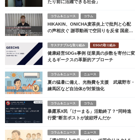
たり前に活躍できる社会」
コラム＆ニュース
コラム
HIKAKIN、ONICHA麦茶炎上で批判と心配
の声相次ぐ 謝罪動画で空回りを反省 国産大
麦導入を表明
サステナブルな取り組み
ESGの取り組み
健康経営SDGs事例 従業員の歩数を寄付に変
えるギークスの革新的アプローチ
コラム＆ニュース
ニュース
夏の猛暑に備え、光熱費を支援 武蔵野市・
練馬区など自治体が対策強化
コラム＆ニュース
コラム
暴露系X民「けーまる」活動終了？“同時進
行愛”断言ポストが波紋呼んだか
コラム＆ニュース
ニュース