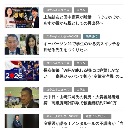
コラム＆ニュース
コラム
上脇結友と田中康寛が離婚 「ぽっかぽか」
あすか役から親としての再出発へ
ステークホルダーVOICE
未来世代
キーパーソン21で学生のやる気スイッチを
押せる先生をつくりたい
コラム＆ニュース
コラム
長友佑都「W杯が終わる頃には称賛しかな
い」 森保ジャパンで担う“空気清浄機”の使
命
コラム＆ニュース
コラム
元中日・山崎武司氏の長男・大貴容疑者逮
捕 高級腕時計詐欺で被害総額約7000万円
か
ステークホルダーVOICE
経営インタビュー
産業医が語る！メンタルヘルス不調者が「当