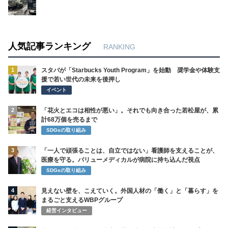
人気記事ランキング
RANKING
1
スタバが「Starbucks Youth Program」を始動 奨学金や体験支
援で若い世代の未来を後押し
イベント
2
「花火とエコは相性が悪い」。それでも向き合った若松屋が、累
計68万個を売るまで
SDGsの取り組み
3
「一人で頑張ることは、自立ではない」看護師を支えることが、
医療を守る。バリューメディカルが病院に持ち込んだ視点
SDGsの取り組み
4
見えない壁を、こえていく。外国人材の「働く」と「暮らす」を
まるごと支えるWBPグループ
経営インタビュー