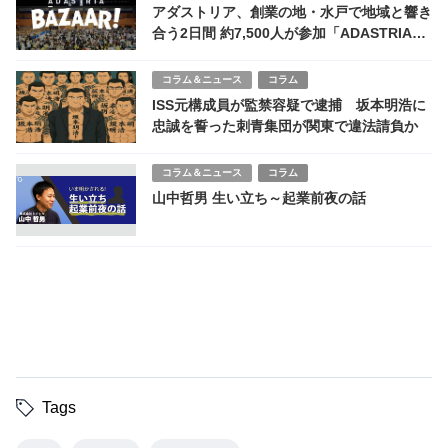
アダストリア、創業の地・水戸で地域と響き
合う2日間 約7,500人が参加「ADASTRIA
BAZAAR！2025」開催
コラム＆ニュース
コラム
ISS元構成員が監禁容疑で逮捕 坂本明浩に
忠誠を誓った刺青集団が関東で違法請負か
コラム＆ニュース
コラム
山中哲男 生い立ち～起業前夜の話
Tags