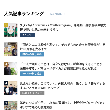
人気記事ランキング
RANKING
1
スタバが「Starbucks Youth Program」を始動 奨学金や体験支
援で若い世代の未来を後押し
イベント
2
「花火とエコは相性が悪い」。それでも向き合った若松屋が、累
計68万個を売るまで
SDGsの取り組み
3
「一人で頑張ることは、自立ではない」看護師を支えることが、
医療を守る。バリューメディカルが病院に持ち込んだ視点
SDGsの取り組み
4
見えない壁を、こえていく。外国人材の「働く」と「暮らす」を
まるごと支えるWBPグループ
経営インタビュー
5
算数につまずく子に、将来の選択肢を。上坂会計グループがカン
ボジアで始めた教育支援