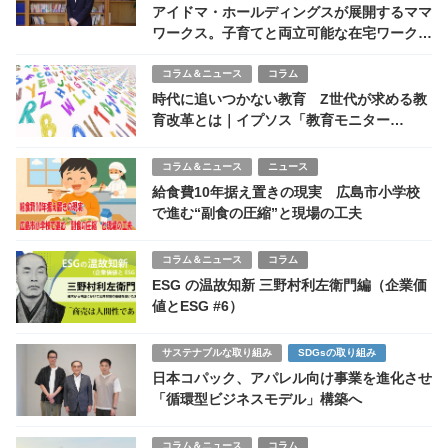
アイドマ・ホールディングスが展開するママ
ワークス。子育てと両立可能な在宅ワークの
理想形とは
コラム＆ニュース
コラム
時代に追いつかない教育 Z世代が求める教
育改革とは｜イプソス「教育モニター
2024」調査レポートより
コラム＆ニュース
ニュース
給食費10年据え置きの現実 広島市小学校
で進む“副食の圧縮”と現場の工夫
コラム＆ニュース
コラム
ESG の温故知新 三野村利左衛門編（企業価
値とESG #6）
サステナブルな取り組み
SDGsの取り組み
日本コパック、アパレル向け事業を進化させ
「循環型ビジネスモデル」構築へ
コラム＆ニュース
コラム