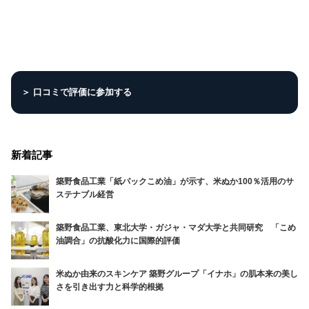
＞ 口コミで評価に参加する
新着記事
築野食品工業「紙パックこめ油」が示す、米ぬか100％活用のサ
ステナブル経営
築野食品工業、東北大学・ガジャ・マダ大学と共同研究 「こめ
油調合」の抗酸化力に国際的評価
米ぬか由来のスキンケア 築野グループ「イナホ」の肌本来の美し
さを引き出す力と科学的根拠