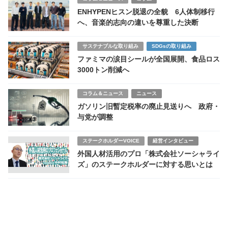
ENHYPENヒスン脱退の全貌 6人体制移行
へ、音楽的志向の違いを尊重した決断
サステナブルな取り組み
SDGsの取り組み
ファミマの涙目シールが全国展開、食品ロス
3000トン削減へ
コラム＆ニュース
ニュース
ガソリン旧暫定税率の廃止見送りへ 政府・
与党が調整
ステークホルダーVOICE
経営インタビュー
外国人材活用のプロ「株式会社ソーシャライ
ズ」のステークホルダーに対する思いとは