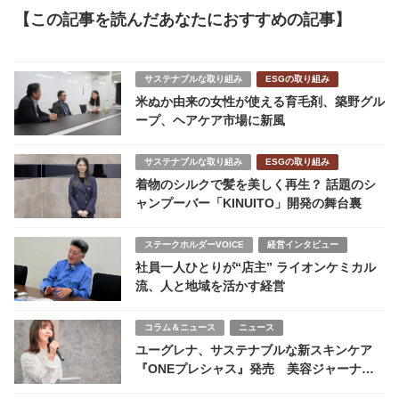
【この記事を読んだあなたにおすすめの記事】
サステナブルな取り組み
ESGの取り組み
米ぬか由来の女性が使える育毛剤、築野グル
ープ、ヘアケア市場に新風
サステナブルな取り組み
ESGの取り組み
着物のシルクで髪を美しく再生？ 話題のシ
ャンプーバー「KINUITO」開発の舞台裏
ステークホルダーVOICE
経営インタビュー
社員一人ひとりが“店主” ライオンケミカル
流、人と地域を活かす経営
コラム＆ニュース
ニュース
ユーグレナ、サステナブルな新スキンケア
『ONEプレシャス』発売 美容ジャーナリ
ストも絶賛