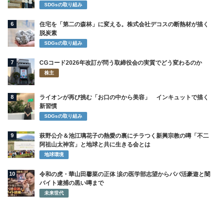
SDGsの取り組み
6
住宅を「第二の森林」に変える。株式会社デコスの断熱材が描く
脱炭素
SDGsの取り組み
7
CGコード2026年改訂が問う取締役会の実質でどう変わるのか
株主
8
ライオンが再び挑む「お口の中から美容」 インキュットで描く
新習慣
SDGsの取り組み
9
萩野公介＆池江璃花子の熱愛の裏にチラつく新興宗教の噂「不二
阿祖山太神宮」と地球と共に生きる会とは
地球環境
10
令和の虎・華山田馨菜の正体 涙の医学部志望からパパ活豪遊と闇
バイト逮捕の黒い噂まで
未来世代