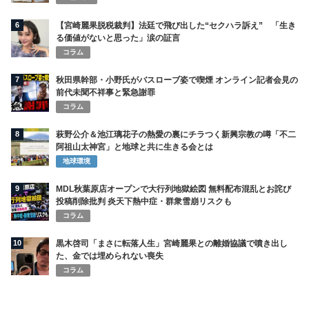
6
【宮崎麗果脱税裁判】法廷で飛び出した“セクハラ訴え” 「生き
る価値がないと思った」涙の証言
コラム
7
秋田県幹部・小野氏がバスローブ姿で喫煙 オンライン記者会見の
前代未聞不祥事と緊急謝罪
コラム
8
萩野公介＆池江璃花子の熱愛の裏にチラつく新興宗教の噂「不二
阿祖山太神宮」と地球と共に生きる会とは
地球環境
9
MDL秋葉原店オープンで大行列地獄絵図 無料配布混乱とお詫び
投稿削除批判 炎天下熱中症・群衆雪崩リスクも
コラム
10
黒木啓司「まさに転落人生」宮崎麗果との離婚協議で噴き出し
た、金では埋められない喪失
コラム