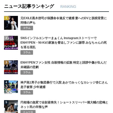
ニュース記事ランキング
RANKING
1
元EXILE黒木啓司が保護命令違反で逮捕 妻へのDVと脱税背景に
同情の声も
コラム
2
SNSインフルエンサーまぁくん Instagramストーリーで
ENHYPEN・NI-KIの家族を脅迫しファンに謝罪 みなちゃんの死
を巡る混乱
コラム
3
ENHYPENファン女性 自殺情報の拡散 特定と誹謗中傷が生んだ
未確認の悲劇
コラム
4
神戸高1男子が集団暴行で入院 あかでみっくなカレッジ杏仁さん
息子被害 少年逮捕
コラム
5
円相場の急変で全財産喪失！ショートスリーパー堀大輔の悲鳴と
ネット民の辛辣な声
ニュース