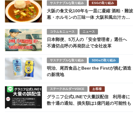
サステナブルな取り組み
ESGの取り組み
大阪の食文化100年を一皿に凝縮 酒粕・難波
葱・ホルモンの三味一体 大阪和風出汁カレ
ー発売開始
コラム＆ニュース
ニュース
日本郵便、5万人の「安全管理者」選任へ
不適切点呼の再発防止で全社改革
サステナブルな取り組み
SDGsの取り組み
明治、尾西食品とBeer the Firstが挑む酒造
の新境地
ステークホルダーVOICE
お客様
グラニフ公式LINEで大量誤配信 利用者に
数十通の通知、損失額は1億円超の可能性も