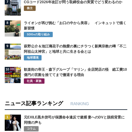
7
CGコード2026年改訂が問う取締役会の実質でどう変わるのか
株主
8
ライオンが再び挑む「お口の中から美容」 インキュットで描く
新習慣
SDGsの取り組み
9
萩野公介＆池江璃花子の熱愛の裏にチラつく新興宗教の噂「不二
阿祖山太神宮」と地球と共に生きる会とは
地球環境
10
歓楽街の帝王・森下グループ「マリン」全店閉店の怪 総工費10
億円の宮殿を捨ててまで撤退する理由
社員・家族
ニュース記事ランキング
RANKING
1
元EXILE黒木啓司が保護命令違反で逮捕 妻へのDVと脱税背景に
同情の声も
コラム