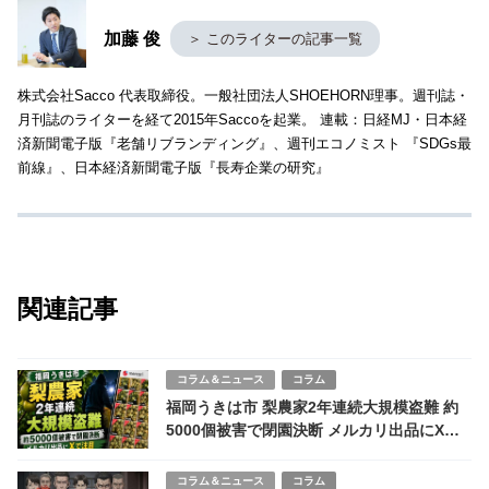
加藤 俊
＞ このライターの記事一覧
株式会社Sacco 代表取締役。一般社団法人SHOEHORN理事。週刊誌・
月刊誌のライターを経て2015年Saccoを起業。 連載：日経MJ・日本経
済新聞電子版『老舗リブランディング』、週刊エコノミスト 『SDGs最
前線』、日本経済新聞電子版『長寿企業の研究』
関連記事
コラム＆ニュース
コラム
福岡うきは市 梨農家2年連続大規模盗難 約
5000個被害で閉園決断 メルカリ出品にXで
注目
コラム＆ニュース
コラム