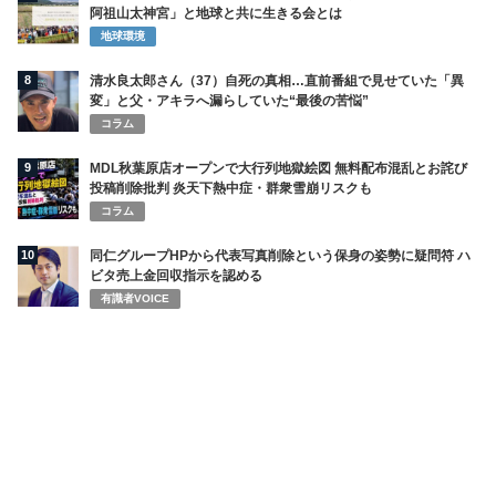
阿祖山太神宮」と地球と共に生きる会とは
地球環境
8
清水良太郎さん（37）自死の真相…直前番組で見せていた「異
変」と父・アキラへ漏らしていた“最後の苦悩”
コラム
9
MDL秋葉原店オープンで大行列地獄絵図 無料配布混乱とお詫び
投稿削除批判 炎天下熱中症・群衆雪崩リスクも
コラム
10
同仁グループHPから代表写真削除という保身の姿勢に疑問符 ハ
ビタ売上金回収指示を認める
有識者VOICE