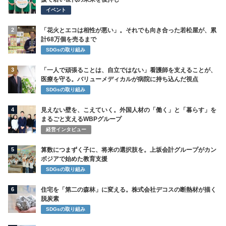
イベント
2
「花火とエコは相性が悪い」。それでも向き合った若松屋が、累
計68万個を売るまで
SDGsの取り組み
3
「一人で頑張ることは、自立ではない」看護師を支えることが、
医療を守る。バリューメディカルが病院に持ち込んだ視点
SDGsの取り組み
4
見えない壁を、こえていく。外国人材の「働く」と「暮らす」を
まるごと支えるWBPグループ
経営インタビュー
5
算数につまずく子に、将来の選択肢を。上坂会計グループがカン
ボジアで始めた教育支援
SDGsの取り組み
6
住宅を「第二の森林」に変える。株式会社デコスの断熱材が描く
脱炭素
SDGsの取り組み