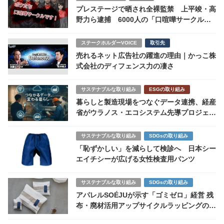
プレステージで晒され全裸監禁 上平竣・高
野力ら逮捕 6000人の「口喧嘩サークル」
の実態とは
ステークホルダーVOICE
取引先
売れるネット広告社の躍進の理由｜かっこ株
式会社のディフェンス力の凄さ
サステナブルな取り組み
ESGの取り組み
暮らしと製造現場をつなぐデータ連携、経産
省がウラノス・エコシステム先導プロジェク
トを初選定
サステナブルな取り組み
SDGsの取り組み
「恥ずかしい」を減らして検診へ 日本シー
エイチシーが広げる女性検査用パンツ
サステナブルな取り組み
SDGsの取り組み
アパレルSOÉJUが示す「ゴミゼロ」経営 残
布・廃材活用アップサイクルラッピングの経
済効果