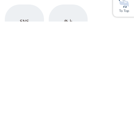
SNS
炎上
Youtube
アップサイクル
上場企業
YouTuber
SX（サステナビリティ・トランスフォーメーショ
ン）
サステナブル経営
ESG
芸能人