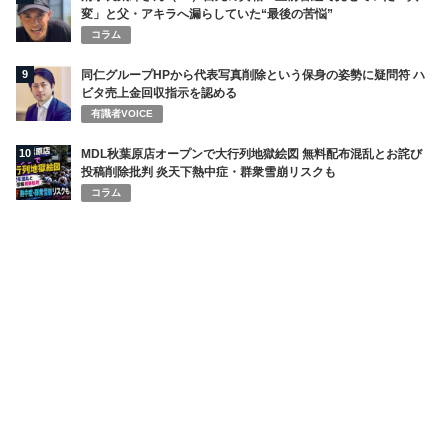
変」と父・アキラへ漏らしていた“最後の苦悩”
コラム
9
同仁グループHPから代表写真削除という保身の姿勢に疑問符 ハ
ビタ売上金回収指示を認める
有識者VOICE
10
MDL秋葉原店オープンで大行列地獄絵図 無料配布混乱とお詫び
投稿削除批判 炎天下熱中症・群衆雪崩リスクも
コラム