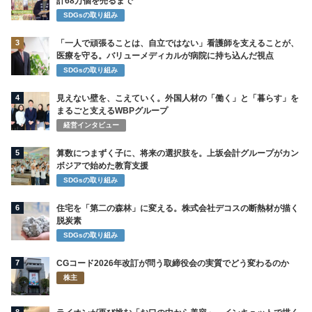
計68万個を売るまで
SDGsの取り組み
3
「一人で頑張ることは、自立ではない」看護師を支えることが、
医療を守る。バリューメディカルが病院に持ち込んだ視点
SDGsの取り組み
4
見えない壁を、こえていく。外国人材の「働く」と「暮らす」を
まるごと支えるWBPグループ
経営インタビュー
5
算数につまずく子に、将来の選択肢を。上坂会計グループがカン
ボジアで始めた教育支援
SDGsの取り組み
6
住宅を「第二の森林」に変える。株式会社デコスの断熱材が描く
脱炭素
SDGsの取り組み
7
CGコード2026年改訂が問う取締役会の実質でどう変わるのか
株主