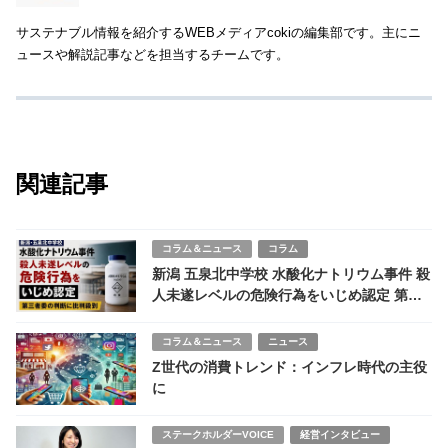
サステナブル情報を紹介するWEBメディアcokiの編集部です。主にニ
ュースや解説記事などを担当するチームです。
関連記事
コラム＆ニュース
コラム
新潟 五泉北中学校 水酸化ナトリウム事件 殺
人未遂レベルの危険行為をいじめ認定 第三
者委の判断に批判殺到
コラム＆ニュース
ニュース
Z世代の消費トレンド：インフレ時代の主役
に
ステークホルダーVOICE
経営インタビュー