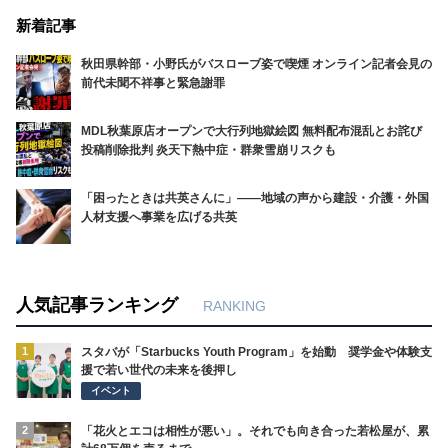
新着記事
秋田県幹部・小野氏がバスローブ姿で喫煙 オンライン記者会見の
前代未聞不祥事と緊急謝罪
MDL秋葉原店オープンで大行列地獄絵図 無料配布混乱とお詫び
投稿削除批判 炎天下熱中症・群衆雪崩リスクも
「困ったときは共英さんに」――地域の声から建設・介護・外国
人材支援へ事業を広げる共英
人気記事ランキング
RANKING
1
スタバが「Starbucks Youth Program」を始動 奨学金や体験支
援で若い世代の未来を後押し
イベント
2
「花火とエコは相性が悪い」。それでも向き合った若松屋が、累