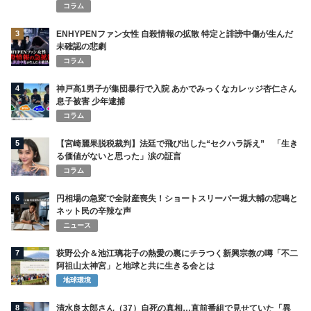
コラム
3
ENHYPENファン女性 自殺情報の拡散 特定と誹謗中傷が生んだ
未確認の悲劇
コラム
4
神戸高1男子が集団暴行で入院 あかでみっくなカレッジ杏仁さん
息子被害 少年逮捕
コラム
5
【宮崎麗果脱税裁判】法廷で飛び出した“セクハラ訴え” 「生き
る価値がないと思った」涙の証言
コラム
6
円相場の急変で全財産喪失！ショートスリーパー堀大輔の悲鳴と
ネット民の辛辣な声
ニュース
7
萩野公介＆池江璃花子の熱愛の裏にチラつく新興宗教の噂「不二
阿祖山太神宮」と地球と共に生きる会とは
地球環境
8
清水良太郎さん（37）自死の真相…直前番組で見せていた「異