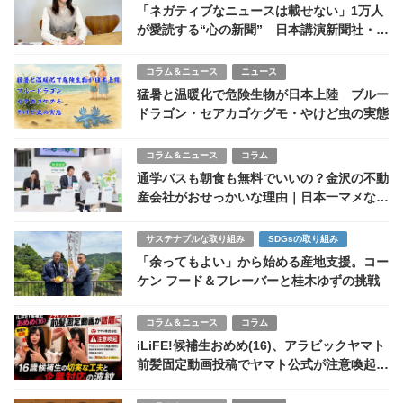
「ネガティブなニュースは載せない」1万人
が愛読する“心の新聞” 日本講演新聞社・重
春文香社長が描く、希望の種まき戦略
コラム＆ニュース
ニュース
猛暑と温暖化で危険生物が日本上陸 ブルー
ドラゴン・セアカゴケグモ・やけど虫の実態
コラム＆ニュース
コラム
通学バスも朝食も無料でいいの？金沢の不動
産会社がおせっかいな理由｜日本一マメな不
動産屋をめざす２代目社長のトンデモ挑戦
サステナブルな取り組み
SDGsの取り組み
「余ってもよい」から始める産地支援。コー
ケン フード＆フレーバーと桂木ゆずの挑戦
コラム＆ニュース
コラム
iLiFE!候補生おめめ(16)、アラビックヤマト
前髪固定動画投稿でヤマト公式が注意喚起
アイドル候補生の切実な工夫