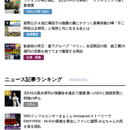
8
ライオンが再び挑む「お口の中から美容」 インキュットで描く
新習慣
SDGsの取り組み
9
萩野公介＆池江璃花子の熱愛の裏にチラつく新興宗教の噂「不二
阿祖山太神宮」と地球と共に生きる会とは
地球環境
10
歓楽街の帝王・森下グループ「マリン」全店閉店の怪 総工費10
億円の宮殿を捨ててまで撤退する理由
社員・家族
ニュース記事ランキング
RANKING
1
元EXILE黒木啓司が保護命令違反で逮捕 妻へのDVと脱税背景に
同情の声も
コラム
2
SNSインフルエンサーまぁくん Instagramストーリーで
ENHYPEN・NI-KIの家族を脅迫しファンに謝罪 みなちゃんの死
を巡る混乱