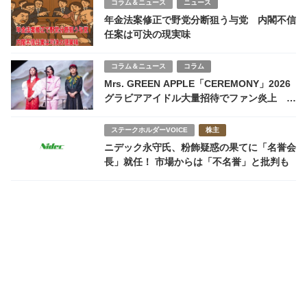
コラム＆ニュース
ニュース
年金法案修正で野党分断狙う与党 内閣不信
任案は可決の現実味
コラム＆ニュース
コラム
Mrs. GREEN APPLE「CEREMONY」2026
グラビアアイドル大量招待でファン炎上 業
界PR戦略か純粋ファン心理のミスマッチか
ステークホルダーVOICE
株主
ニデック永守氏、粉飾疑惑の果てに「名誉会
長」就任！ 市場からは「不名誉」と批判も