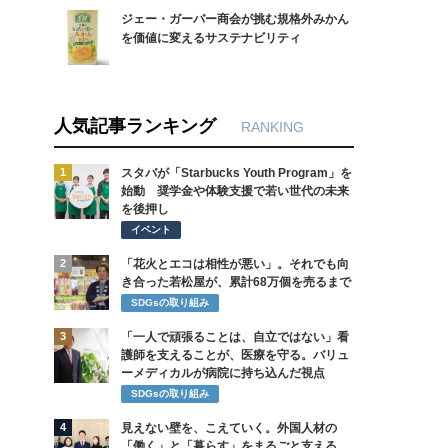
ジェー・ガーバー商会が挑む規格外みかん
を価値に変えるサステナビリティ
人気記事ランキング
RANKING
1
スタバが「Starbucks Youth Program」を
始動 奨学金や体験支援で若い世代の未来
を後押し
イベント
2
「花火とエコは相性が悪い」。それでも向
き合った若松屋が、累計68万個を売るまで
SDGsの取り組み
3
「一人で頑張ることは、自立ではない」看
護師を支えることが、医療を守る。バリュ
ーメディカルが病院に持ち込んだ視点
SDGsの取り組み
4
見えない壁を、こえていく。外国人材の
「働く」と「暮らす」をまるごと支える