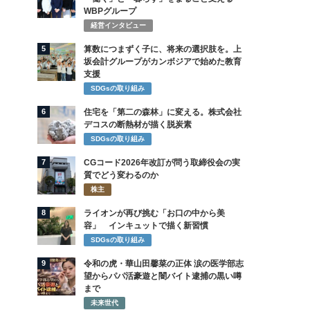
WBPグループ
経営インタビュー
5
算数につまずく子に、将来の選択肢を。上
坂会計グループがカンボジアで始めた教育
支援
SDGsの取り組み
6
住宅を「第二の森林」に変える。株式会社
デコスの断熱材が描く脱炭素
SDGsの取り組み
7
CGコード2026年改訂が問う取締役会の実
質でどう変わるのか
株主
8
ライオンが再び挑む「お口の中から美
容」 インキュットで描く新習慣
SDGsの取り組み
9
令和の虎・華山田馨菜の正体 涙の医学部志
望からパパ活豪遊と闇バイト逮捕の黒い噂
まで
未来世代