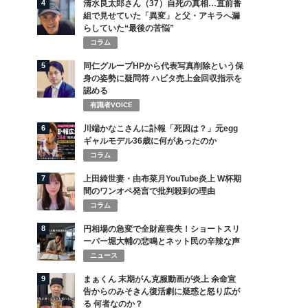
4
清水良太郎さん（37）自死の真相…直前番
組で見せていた「異変」と父・アキラへ漏
らしていた“最後の苦悩”
コラム
5
同仁グループHPから代表写真削除という保
身の姿勢に疑問符 ハビタ売上金回収指示を
認める
有識者VOICE
6
川端かなこさんに訃報「死因は？」元egg
ギャルモデル36歳に何があったのか
コラム
7
上田綺世妻・由布菜月YouTube炎上 W杯期
間のワンオペ発言で批判殺到の理由
コラム
8
円相場の急変で全財産喪失！ショートスリ
ーパー堀大輔の悲鳴とネット民の辛辣な声
ニュース
9
まぁくん 末期がん克服動画が炎上 余命宣
告からのみそきん復活劇に疑惑と怒り広が
る 何者なのか？