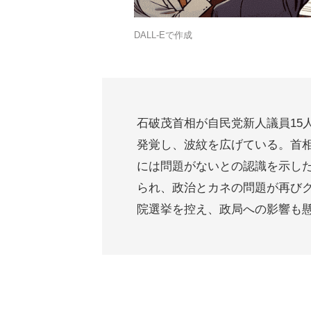
DALL-Eで作成
石破茂首相が自民党新人議員15
発覚し、波紋を広げている。首
には問題がないとの認識を示し
られ、政治とカネの問題が再び
院選挙を控え、政局への影響も