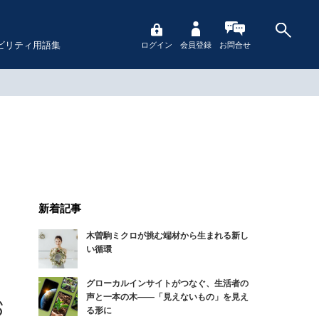
ビリティ用語集
ログイン
会員登録
お問合せ
新着記事
木曽駒ミクロが挑む端材から生まれる新し
い循環
グローカルインサイトがつなぐ、生活者の
声と一本の木――「見えないもの」を見え
る形に