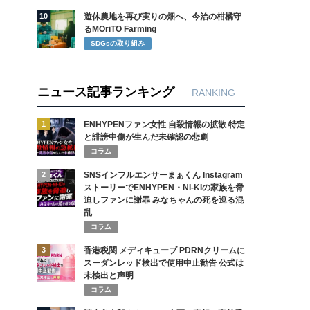
10
遊休農地を再び実りの畑へ、今治の柑橘守
るMOriTO Farming
SDGsの取り組み
ニュース記事ランキング
RANKING
1
ENHYPENファン女性 自殺情報の拡散 特定
と誹謗中傷が生んだ未確認の悲劇
コラム
2
SNSインフルエンサーまぁくん Instagram
ストーリーでENHYPEN・NI-KIの家族を脅
迫しファンに謝罪 みなちゃんの死を巡る混
乱
コラム
3
香港税関 メディキューブ PDRNクリームに
スーダンレッド検出で使用中止勧告 公式は
未検出と声明
コラム