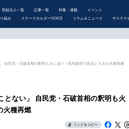
登録法人一覧
記事一覧
特集・連載
イベント
り組み
ステークホルダーVOICE
コラム＆ニュース
サステナ
い」 自民党・石破首相の釈明も火に油？！批判殺到で政治とカネの火種再燃
ことない」 自民党・石破首相の釈明も火
の火種再燃
リンクをコピー