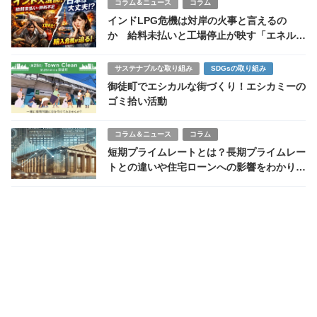
コラム＆ニュース
コラム
インドLPG危機は対岸の火事と言えるの
か 給料未払いと工場停止が映す「エネルギ
ー依存国」の脆さ
サステナブルな取り組み
SDGsの取り組み
御徒町でエシカルな街づくり！エシカミーの
ゴミ拾い活動
コラム＆ニュース
コラム
短期プライムレートとは？長期プライムレー
トとの違いや住宅ローンへの影響をわかりや
すく解説