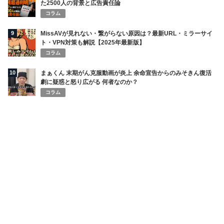
た2500人の背景と広告責任論
コラム
9
MissAVが見れない・繋がらない原因は？最新URL・ミラーサイ
ト・VPN対策も解説【2025年最新版】
コラム
10
まぁくん 末期がん克服動画が炎上 余命宣告からのみそきん復活
劇に疑惑と怒り広がる 何者なのか？
コラム