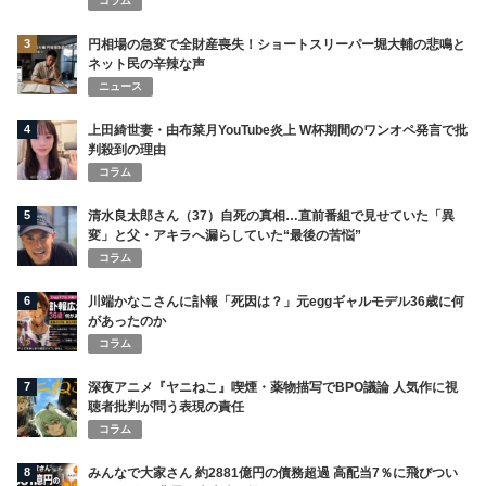
コラム
3
円相場の急変で全財産喪失！ショートスリーパー堀大輔の悲鳴と
ネット民の辛辣な声
ニュース
4
上田綺世妻・由布菜月YouTube炎上 W杯期間のワンオペ発言で批
判殺到の理由
コラム
5
清水良太郎さん（37）自死の真相…直前番組で見せていた「異
変」と父・アキラへ漏らしていた“最後の苦悩”
コラム
6
川端かなこさんに訃報「死因は？」元eggギャルモデル36歳に何
があったのか
コラム
7
深夜アニメ『ヤニねこ』喫煙・薬物描写でBPO議論 人気作に視
聴者批判が問う表現の責任
コラム
8
みんなで大家さん 約2881億円の債務超過 高配当7％に飛びつい