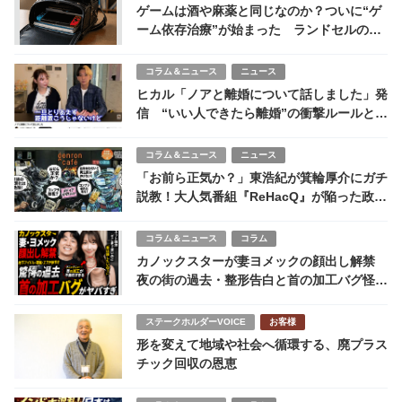
ゲームは酒や麻薬と同じなのか？ついに“ゲ
ーム依存治療”が始まった ランドセルの中
にデジタル麻薬
コラム＆ニュース
ニュース
ヒカル「ノアと離婚について話しました」発
信 “いい人できたら離婚”の衝撃ルールと0
日婚の現在地
コラム＆ニュース
ニュース
「お前ら正気か？」東浩紀が箕輪厚介にガチ
説教！大人気番組『ReHacQ』が陥った政治
のエンタメ化と危うすぎる“悪ノリ”
コラム＆ニュース
コラム
カノックスターが妻ヨメックの顔出し解禁
夜の街の過去・整形告白と首の加工バグ怪現
象にネット騒然！
ステークホルダーVOICE
お客様
形を変えて地域や社会へ循環する、廃プラス
チック回収の恩恵