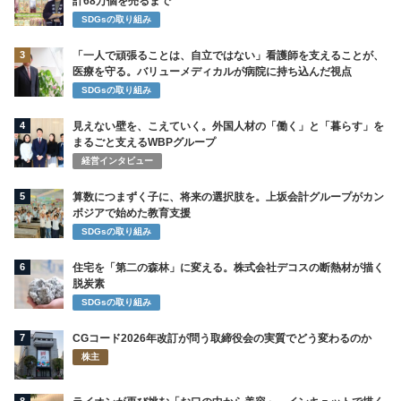
計68万個を売るまで
SDGsの取り組み
3
「一人で頑張ることは、自立ではない」看護師を支えることが、
医療を守る。バリューメディカルが病院に持ち込んだ視点
SDGsの取り組み
4
見えない壁を、こえていく。外国人材の「働く」と「暮らす」を
まるごと支えるWBPグループ
経営インタビュー
5
算数につまずく子に、将来の選択肢を。上坂会計グループがカン
ボジアで始めた教育支援
SDGsの取り組み
6
住宅を「第二の森林」に変える。株式会社デコスの断熱材が描く
脱炭素
SDGsの取り組み
7
CGコード2026年改訂が問う取締役会の実質でどう変わるのか
株主