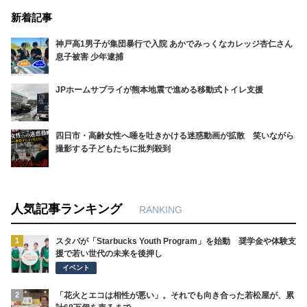
新着記事
神戸高1男子が集団暴行で入院 あかでみっくなカレッジ杏仁さん
息子被害 少年逮捕
JPホームサプライが熊本地震で進める移動式トイレ支援
四日市・高齢女性へ唾を吐きかける迷惑動画が拡散 笑いながら
撮影する子どもたちに批判殺到
人気記事ランキング
RANKING
1
スタバが「Starbucks Youth Program」を始動 奨学金や体験支
援で若い世代の未来を後押し
イベント
2
「花火とエコは相性が悪い」。それでも向き合った若松屋が、累