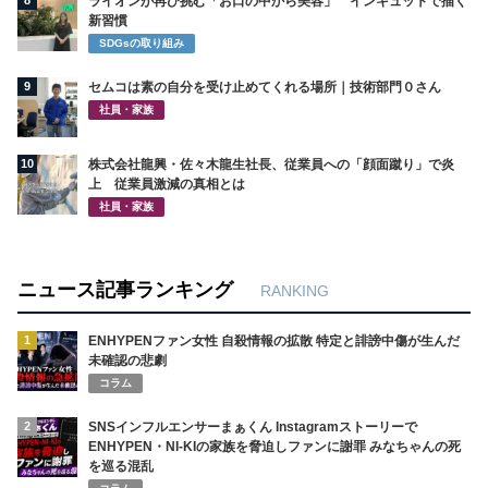
8
ライオンが再び挑む「お口の中から美容」 インキュットで描く
新習慣
SDGsの取り組み
9
セムコは素の自分を受け止めてくれる場所｜技術部門０さん
社員・家族
10
株式会社龍興・佐々木龍生社長、従業員への「顔面蹴り」で炎
上 従業員激減の真相とは
社員・家族
ニュース記事ランキング
RANKING
1
ENHYPENファン女性 自殺情報の拡散 特定と誹謗中傷が生んだ
未確認の悲劇
コラム
2
SNSインフルエンサーまぁくん Instagramストーリーで
ENHYPEN・NI-KIの家族を脅迫しファンに謝罪 みなちゃんの死
を巡る混乱