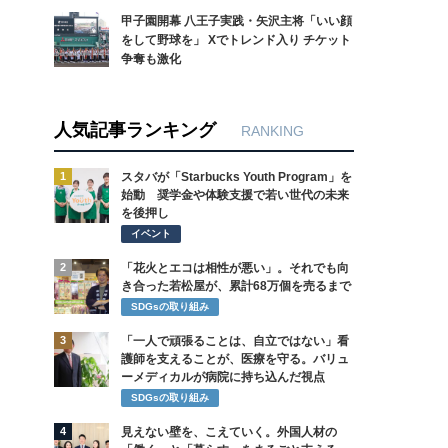
甲子園開幕 八王子実践・矢沢主将「いい顔
をして野球を」 Xでトレンド入り チケット
争奪も激化
人気記事ランキング
RANKING
1
スタバが「Starbucks Youth Program」を
始動 奨学金や体験支援で若い世代の未来
を後押し
イベント
2
「花火とエコは相性が悪い」。それでも向
き合った若松屋が、累計68万個を売るまで
SDGsの取り組み
3
「一人で頑張ることは、自立ではない」看
護師を支えることが、医療を守る。バリュ
ーメディカルが病院に持ち込んだ視点
SDGsの取り組み
4
見えない壁を、こえていく。外国人材の