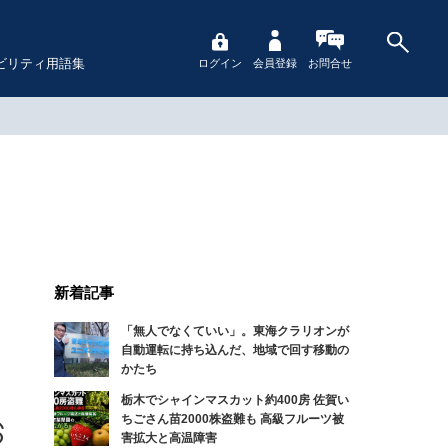
ビリティ用語集
ログイン
会員登録
お問合せ
新着記事
「無人でなくていい」。東海クラリオンが
自動運転に持ち込んだ、地域で回す移動の
かたち
栃木でシャインマスカット約400房 佐賀い
ちごさん苗2000株盗難も 高級フルーツ被
害拡大と高温障害