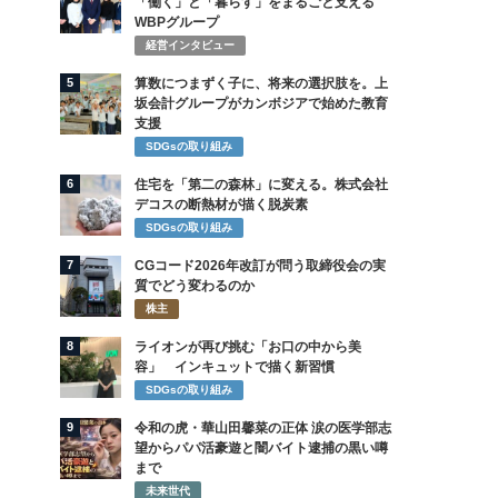
「働く」と「暮らす」をまるごと支える
WBPグループ
経営インタビュー
5
算数につまずく子に、将来の選択肢を。上
坂会計グループがカンボジアで始めた教育
支援
SDGsの取り組み
6
住宅を「第二の森林」に変える。株式会社
デコスの断熱材が描く脱炭素
SDGsの取り組み
7
CGコード2026年改訂が問う取締役会の実
質でどう変わるのか
株主
8
ライオンが再び挑む「お口の中から美
容」 インキュットで描く新習慣
SDGsの取り組み
9
令和の虎・華山田馨菜の正体 涙の医学部志
望からパパ活豪遊と闇バイト逮捕の黒い噂
まで
未来世代