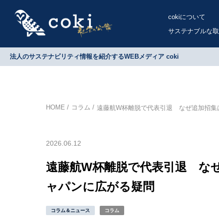
cokiについて
サステナブルな取
法人のサステナビリティ情報を紹介するWEBメディア coki
HOME
コラム
遠藤航W杯離脱で代表引退 なぜ追加招集
2026.06.12
遠藤航W杯離脱で代表引退 な
ャパンに広がる疑問
コラム＆ニュース
コラム