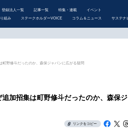
登録法人一覧
記事一覧
特集・連載
イベント
り組み
ステークホルダーVOICE
コラム＆ニュース
サステナ
は町野修斗だったのか、森保ジャパンに広がる疑問
ぜ追加招集は町野修斗だったのか、森保ジ
リンクをコピー