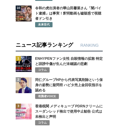
10
令和の虎出演者の華山田馨菜さん「闇バイ
ト逮捕」は事実！釈明動画も嘘疑惑で視聴
者ドン引き
未来世代
ニュース記事ランキング
RANKING
1
ENHYPENファン女性 自殺情報の拡散 特定
と誹謗中傷が生んだ未確認の悲劇
コラム
2
同仁グループHPから代表写真削除という保
身の姿勢に疑問符 ハビタ売上金回収指示を
認める
有識者VOICE
3
香港税関 メディキューブ PDRNクリームに
スーダンレッド検出で使用中止勧告 公式は
未検出と声明
コラム