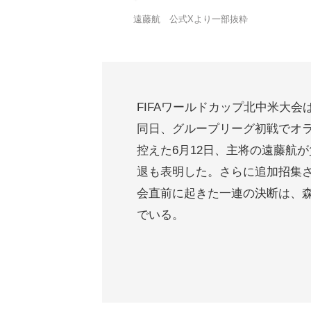
遠藤航 公式Xより一部抜粋
FIFAワールドカップ北中米大会
同日、グループリーグ初戦でオ
控えた6月12日、主将の遠藤航
退も表明した。さらに追加招集
会直前に起きた一連の決断は、
でいる。