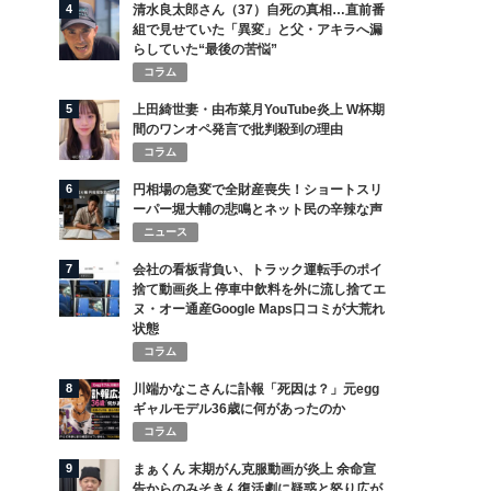
4
清水良太郎さん（37）自死の真相…直前番
組で見せていた「異変」と父・アキラへ漏
らしていた“最後の苦悩”
コラム
5
上田綺世妻・由布菜月YouTube炎上 W杯期
間のワンオペ発言で批判殺到の理由
コラム
6
円相場の急変で全財産喪失！ショートスリ
ーパー堀大輔の悲鳴とネット民の辛辣な声
ニュース
7
会社の看板背負い、トラック運転手のポイ
捨て動画炎上 停車中飲料を外に流し捨てエ
ヌ・オー通産Google Maps口コミが大荒れ
状態
コラム
8
川端かなこさんに訃報「死因は？」元egg
ギャルモデル36歳に何があったのか
コラム
9
まぁくん 末期がん克服動画が炎上 余命宣
告からのみそきん復活劇に疑惑と怒り広が