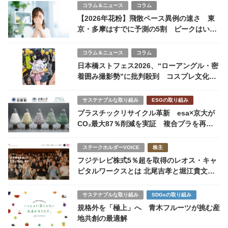
コラム＆ニュース
コラム
【2026年花粉】飛散ペース異例の速さ 東
京・多摩はすでに予測の5割 ピークはいつ
まで続く？
コラム＆ニュース
コラム
日本橋ストフェス2026、“ローアングル・密
着囲み撮影勢”に批判殺到 コスプレ文化の
危機
サステナブルな取り組み
ESGの取り組み
プラスチックリサイクル革新 esa×京大が
CO₂最大87％削減を実証 複合プラを再資
源化する循環型素材「Repla」とは
ステークホルダーVOICE
株主
フジテレビ株式5％超を取得のレオス・キャ
ピタルワークスとは 北尾吉孝と堀江貴文が
手を組む世界線に感慨
サステナブルな取り組み
SDGsの取り組み
規格外を「極上」へ 青木フルーツが挑む産
地共創の最適解