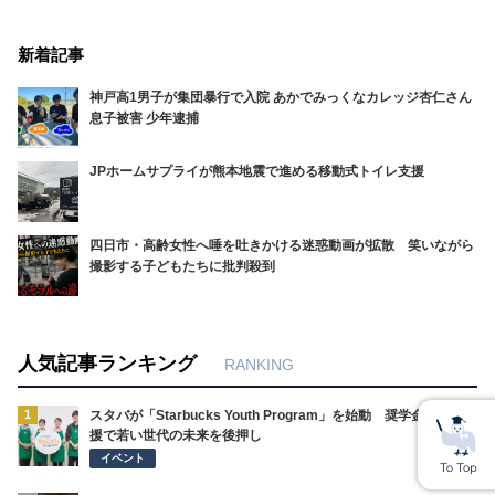
新着記事
神戸高1男子が集団暴行で入院 あかでみっくなカレッジ杏仁さん
息子被害 少年逮捕
JPホームサプライが熊本地震で進める移動式トイレ支援
四日市・高齢女性へ唾を吐きかける迷惑動画が拡散 笑いながら
撮影する子どもたちに批判殺到
人気記事ランキング
RANKING
1
スタバが「Starbucks Youth Program」を始動 奨学金や体験支
援で若い世代の未来を後押し
イベント