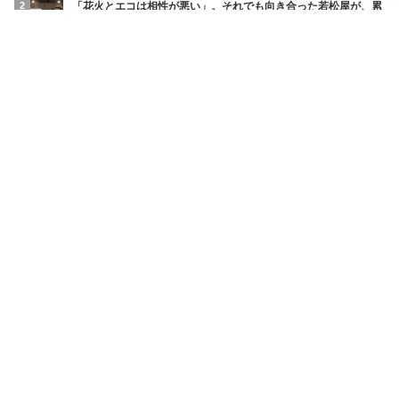
2
「花火とエコは相性が悪い」。それでも向き合った若松屋が、累
計68万個を売るまで
SDGsの取り組み
3
「一人で頑張ることは、自立ではない」看護師を支えることが、
医療を守る。バリューメディカルが病院に持ち込んだ視点
SDGsの取り組み
4
見えない壁を、こえていく。外国人材の「働く」と「暮らす」を
まるごと支えるWBPグループ
経営インタビュー
5
算数につまずく子に、将来の選択肢を。上坂会計グループがカン
ボジアで始めた教育支援
SDGsの取り組み
6
住宅を「第二の森林」に変える。株式会社デコスの断熱材が描く
脱炭素
SDGsの取り組み
7
CGコード2026年改訂が問う取締役会の実質でどう変わるのか
株主