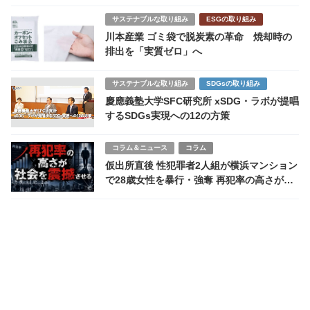
サステナブルな取り組み
ESGの取り組み
川本産業 ゴミ袋で脱炭素の革命 焼却時の
排出を「実質ゼロ」へ
サステナブルな取り組み
SDGsの取り組み
慶應義塾大学SFC研究所 xSDG・ラボが提唱
するSDGs実現への12の方策
コラム＆ニュース
コラム
仮出所直後 性犯罪者2人組が横浜マンション
で28歳女性を暴行・強奪 再犯率の高さが社
会を震撼させる