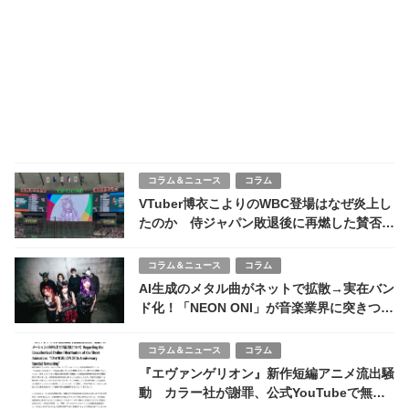
コラム＆ニュース
コラム
VTuber博衣こよりのWBC登場はなぜ炎上し
たのか 侍ジャパン敗退後に再燃した賛否の
全体像
コラム＆ニュース
コラム
AI生成のメタル曲がネットで拡散→実在バン
ド化！「NEON ONI」が音楽業界に突きつけ
た衝撃
コラム＆ニュース
コラム
『エヴァンゲリオン』新作短編アニメ流出騒
動 カラー社が謝罪、公式YouTubeで無料