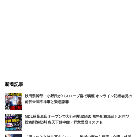
新着記事
秋田県幹部・小野氏がバスローブ姿で喫煙 オンライン記者会見の
前代未聞不祥事と緊急謝罪
MDL秋葉原店オープンで大行列地獄絵図 無料配布混乱とお詫び
投稿削除批判 炎天下熱中症・群衆雪崩リスクも