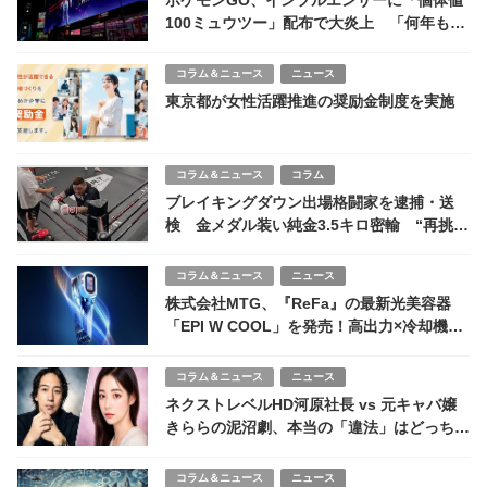
ポケモンGO、インフルエンサーに「個体値
100ミュウツー」配布で大炎上 「何年も厳
選した努力は何だったのか」
コラム＆ニュース
ニュース
東京都が女性活躍推進の奨励金制度を実施
コラム＆ニュース
コラム
ブレイキングダウン出場格闘家を逮捕・送
検 金メダル装い純金3.5キロ密輸 “再挑戦
の舞台”に問われる責任
コラム＆ニュース
ニュース
株式会社MTG、『ReFa』の最新光美容器
「EPI W COOL」を発売！高出力×冷却機能
で美肌ケア
コラム＆ニュース
ニュース
ネクストレベルHD河原社長 vs 元キャバ嬢
きららの泥沼劇、本当の「違法」はどっち
だ？ 2575万円会社送金 CBN騒動の法的リス
ク
コラム＆ニュース
ニュース