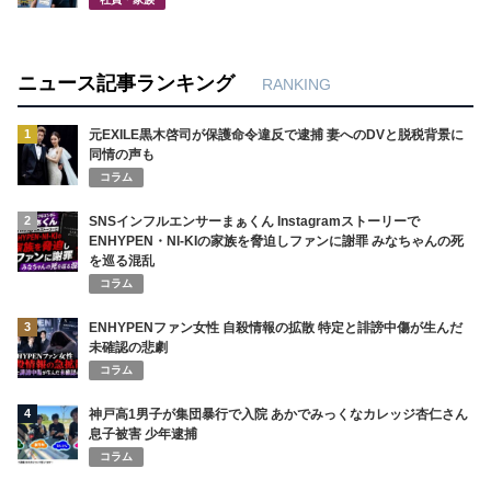
ニュース記事ランキング
RANKING
1
元EXILE黒木啓司が保護命令違反で逮捕 妻へのDVと脱税背景に
同情の声も
コラム
2
SNSインフルエンサーまぁくん Instagramストーリーで
ENHYPEN・NI-KIの家族を脅迫しファンに謝罪 みなちゃんの死
を巡る混乱
コラム
3
ENHYPENファン女性 自殺情報の拡散 特定と誹謗中傷が生んだ
未確認の悲劇
コラム
4
神戸高1男子が集団暴行で入院 あかでみっくなカレッジ杏仁さん
息子被害 少年逮捕
コラム