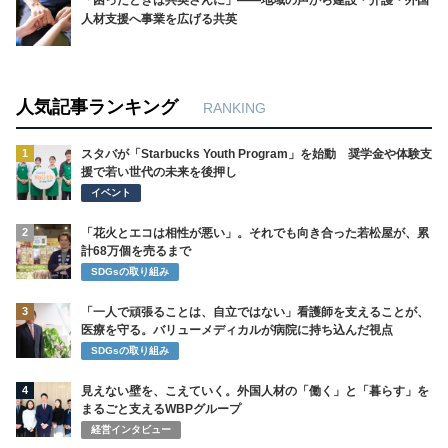
「困ったときは共英さんに」――地域の声から建設・介護・外国
人材支援へ事業を広げる共英
人気記事ランキング
RANKING
1
スタバが「Starbucks Youth Program」を始動 奨学金や体験支
援で若い世代の未来を後押し
イベント
2
「花火とエコは相性が悪い」。それでも向き合った若松屋が、累
計68万個を売るまで
SDGsの取り組み
3
「一人で頑張ることは、自立ではない」看護師を支えることが、
医療を守る。バリューメディカルが病院に持ち込んだ視点
SDGsの取り組み
4
見えない壁を、こえていく。外国人材の「働く」と「暮らす」を
まるごと支えるWBPグループ
経営インタビュー