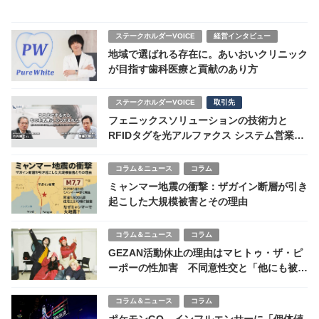
ステークホルダーVOICE
経営インタビュー
地域で選ばれる存在に。あいおいクリニック
が目指す歯科医療と貢献のあり方
ステークホルダーVOICE
取引先
フェニックスソリューションの技術力と
RFIDタグを光アルファクス システム営業本
部が語る
コラム＆ニュース
コラム
ミャンマー地震の衝撃：ザガイン断層が引き
起こした大規模被害とその理由
コラム＆ニュース
コラム
GEZAN活動休止の理由はマヒトゥ・ザ・ピ
ーポーの性加害 不同意性交と「他にも被害
者」を認める
コラム＆ニュース
コラム