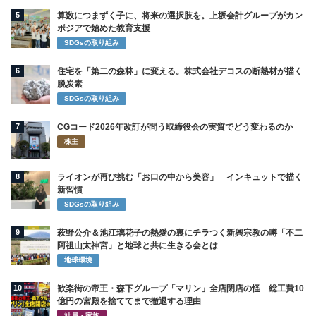
5
算数につまずく子に、将来の選択肢を。上坂会計グループがカン
ボジアで始めた教育支援
SDGsの取り組み
6
住宅を「第二の森林」に変える。株式会社デコスの断熱材が描く
脱炭素
SDGsの取り組み
7
CGコード2026年改訂が問う取締役会の実質でどう変わるのか
株主
8
ライオンが再び挑む「お口の中から美容」 インキュットで描く
新習慣
SDGsの取り組み
9
萩野公介＆池江璃花子の熱愛の裏にチラつく新興宗教の噂「不二
阿祖山太神宮」と地球と共に生きる会とは
地球環境
10
歓楽街の帝王・森下グループ「マリン」全店閉店の怪 総工費10
億円の宮殿を捨ててまで撤退する理由
社員・家族