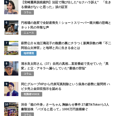
5
【宮崎麗果脱税裁判】法廷で飛び出した“セクハラ訴え” 「生き
る価値がないと思った」涙の証言
コラム
6
円相場の急変で全財産喪失！ショートスリーパー堀大輔の悲鳴と
ネット民の辛辣な声
ニュース
7
萩野公介＆池江璃花子の熱愛の裏にチラつく新興宗教の噂「不二
阿祖山太神宮」と地球と共に生きる会とは
地球環境
8
清水良太郎さん（37）自死の真相…直前番組で見せていた「異
変」と父・アキラへ漏らしていた“最後の苦悩”
コラム
9
同仁グループHPから代表写真削除という保身の姿勢に疑問符 ハ
ビタ売上金回収指示を認める
有識者VOICE
10
渋谷「箱の中身」さーちゃん 胸触らせ事件 27歳TikTokerら3人
書類送検 「バズると思って」1000万円規模稼ぐ
コラム