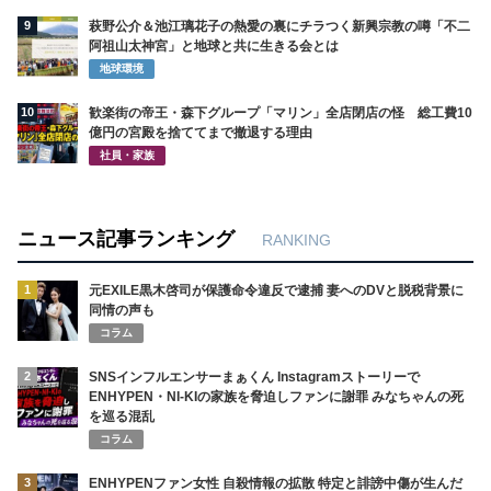
9
萩野公介＆池江璃花子の熱愛の裏にチラつく新興宗教の噂「不二
阿祖山太神宮」と地球と共に生きる会とは
地球環境
10
歓楽街の帝王・森下グループ「マリン」全店閉店の怪 総工費10
億円の宮殿を捨ててまで撤退する理由
社員・家族
ニュース記事ランキング
RANKING
1
元EXILE黒木啓司が保護命令違反で逮捕 妻へのDVと脱税背景に
同情の声も
コラム
2
SNSインフルエンサーまぁくん Instagramストーリーで
ENHYPEN・NI-KIの家族を脅迫しファンに謝罪 みなちゃんの死
を巡る混乱
コラム
3
ENHYPENファン女性 自殺情報の拡散 特定と誹謗中傷が生んだ