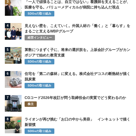
3
「一人で頑張ることは、自立ではない」看護師を支えることが、
医療を守る。バリューメディカルが病院に持ち込んだ視点
SDGsの取り組み
4
見えない壁を、こえていく。外国人材の「働く」と「暮らす」を
まるごと支えるWBPグループ
経営インタビュー
5
算数につまずく子に、将来の選択肢を。上坂会計グループがカン
ボジアで始めた教育支援
SDGsの取り組み
6
住宅を「第二の森林」に変える。株式会社デコスの断熱材が描く
脱炭素
SDGsの取り組み
7
CGコード2026年改訂が問う取締役会の実質でどう変わるのか
株主
8
ライオンが再び挑む「お口の中から美容」 インキュットで描く
新習慣
SDGsの取り組み