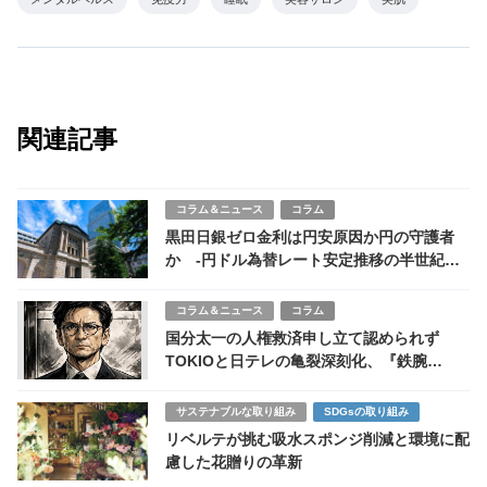
関連記事
コラム＆ニュース
コラム
黒田日銀ゼロ金利は円安原因か円の守護者
か -円ドル為替レート安定推移の半世紀と
未来展望-
コラム＆ニュース
コラム
国分太一の人権救済申し立て認められず
TOKIOと日テレの亀裂深刻化、『鉄腕
DASH』は存続の岐路
サステナブルな取り組み
SDGsの取り組み
リベルテが挑む吸水スポンジ削減と環境に配
慮した花贈りの革新