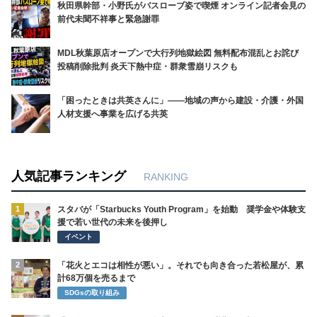
秋田県幹部・小野氏がバスローブ姿で喫煙 オンライン記者会見の
前代未聞不祥事と緊急謝罪
MDL秋葉原店オープンで大行列地獄絵図 無料配布混乱とお詫び
投稿削除批判 炎天下熱中症・群衆雪崩リスクも
「困ったときは共英さんに」――地域の声から建設・介護・外国
人材支援へ事業を広げる共英
人気記事ランキング
RANKING
1
スタバが「Starbucks Youth Program」を始動 奨学金や体験支
援で若い世代の未来を後押し
イベント
2
「花火とエコは相性が悪い」。それでも向き合った若松屋が、累
計68万個を売るまで
SDGsの取り組み