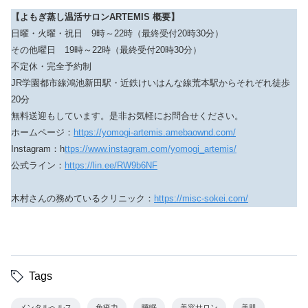
【よもぎ蒸し温活サロンARTEMIS 概要】
日曜・火曜・祝日 9時～22時（最終受付20時30分）
その他曜日 19時～22時（最終受付20時30分）
不定休・完全予約制
JR学園都市線鴻池新田駅・近鉄けいはんな線荒本駅からそれぞれ徒歩
20分
無料送迎もしています。是非お気軽にお問合せください。
ホームページ：
https://yomogi-artemis.amebaownd.com/
Instagram：h
ttps://www.instagram.com/yomogi_artemis/
公式ライン：
https://lin.ee/RW9b6NF
木村さんの務めているクリニック：
https://misc-sokei.com/
Tags
メンタルヘルス
免疫力
睡眠
美容サロン
美肌