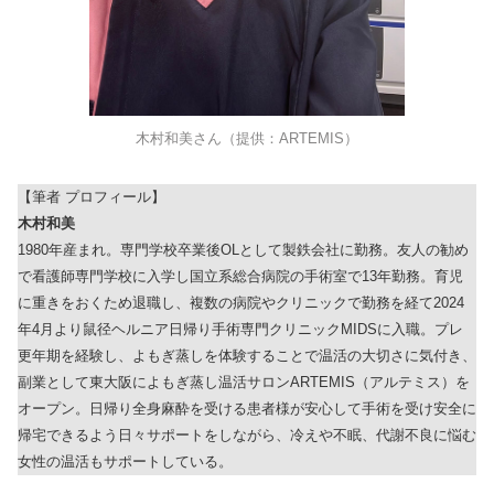
木村和美さん（提供：ARTEMIS）
【筆者 プロフィール】
木村和美
1980年産まれ。専門学校卒業後OLとして製鉄会社に勤務。友人の勧め
で看護師専門学校に入学し国立系総合病院の手術室で13年勤務。育児
に重きをおくため退職し、複数の病院やクリニックで勤務を経て2024
年4月より鼠径ヘルニア日帰り手術専門クリニックMIDSに入職。プレ
更年期を経験し、よもぎ蒸しを体験することで温活の大切さに気付き、
副業として東大阪によもぎ蒸し温活サロンARTEMIS（アルテミス）を
オープン。日帰り全身麻酔を受ける患者様が安心して手術を受け安全に
帰宅できるよう日々サポートをしながら、冷えや不眠、代謝不良に悩む
女性の温活もサポートしている。