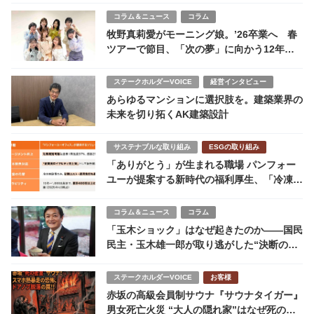
コラム＆ニュース
コラム
牧野真莉愛がモーニング娘。’26卒業へ 春
ツアーで節目、「次の夢」に向かう12年の
終章
ステークホルダーVOICE
経営インタビュー
あらゆるマンションに選択肢を。建築業界の
未来を切り拓くAK建築設計
サステナブルな取り組み
ESGの取り組み
「ありがとう」が生まれる職場 パンフォー
ユーが提案する新時代の福利厚生、「冷凍パ
ン」で社員満足度97％を実現
コラム＆ニュース
コラム
「玉木ショック」はなぜ起きたのか――国民
民主・玉木雄一郎が取り逃がした“決断の瞬
間”
ステークホルダーVOICE
お客様
赤坂の高級会員制サウナ『サウナタイガー』
男女死亡火災 “大人の隠れ家”はなぜ死の密