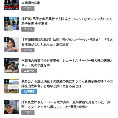
未確認の悲劇
コラム
4
神戸高1男子が集団暴行で入院 あかでみっくなカレッジ杏仁さん
息子被害 少年逮捕
コラム
5
【宮崎麗果脱税裁判】法廷で飛び出した“セクハラ訴え” 「生き
る価値がないと思った」涙の証言
コラム
6
円相場の急変で全財産喪失！ショートスリーパー堀大輔の悲鳴と
ネット民の辛辣な声
ニュース
7
萩野公介＆池江璃花子の熱愛の裏にチラつく新興宗教の噂「不二
阿祖山太神宮」と地球と共に生きる会とは
地球環境
8
清水良太郎さん（37）自死の真相…直前番組で見せていた「異
変」と父・アキラへ漏らしていた“最後の苦悩”
コラム