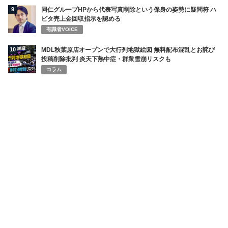
9
同仁グループHPから代表写真削除という保身の姿勢に疑問符 ハ
ビタ売上金回収指示を認める
有識者VOICE
10
MDL秋葉原店オープンで大行列地獄絵図 無料配布混乱とお詫び
投稿削除批判 炎天下熱中症・群衆雪崩リスクも
コラム