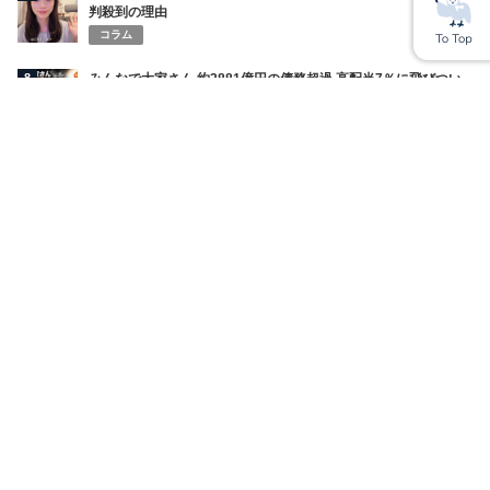
判殺到の理由
コラム
8
みんなで大家さん 約2881億円の債務超過 高配当7％に飛びつい
た2500人の背景と広告責任論
コラム
9
【宮崎麗果脱税裁判】法廷で飛び出した“セクハラ訴え” 「生き
る価値がないと思った」涙の証言
コラム
10
「東大恋愛学部」の“青い方”あおいとは何者か 他人の恋愛を笑
った東大卒社長、不同意性交容疑で逮捕
コラム