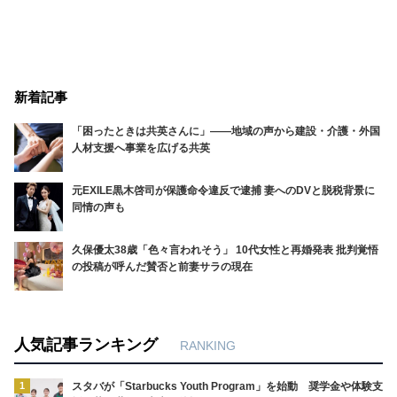
新着記事
「困ったときは共英さんに」――地域の声から建設・介護・外国
人材支援へ事業を広げる共英
元EXILE黒木啓司が保護命令違反で逮捕 妻へのDVと脱税背景に
同情の声も
久保優太38歳「色々言われそう」 10代女性と再婚発表 批判覚悟
の投稿が呼んだ賛否と前妻サラの現在
人気記事ランキング
RANKING
1
スタバが「Starbucks Youth Program」を始動 奨学金や体験支