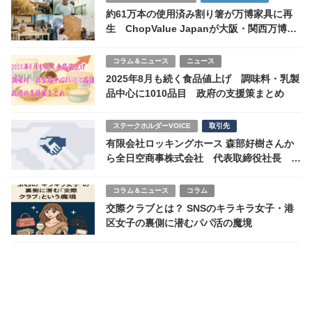
約61万本の使用済み割り箸が万博家具に再
生 ChopValue Japanが大阪・関西万博カ
ナダ館で循環型デザインを体現
コラム＆ニュース
ニュース
2025年8月も続く食品値上げ 調味料・乳製
品中心に1010品目 政府の支援策まとめ
ステークホルダーVOICE
取引先
有限会社ロッキングホース 森部好樹さんか
ら全日空商事株式会社 代表取締役社長 志
岐隆史様へ
コラム＆ニュース
コラム
交際クラブとは？ SNSのキラキラ女子・港
区女子の裏側に潜むパパ活の魔境