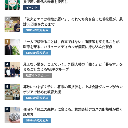
援で若い世代の未来を後押し
イベント
2
「花火とエコは相性が悪い」。それでも向き合った若松屋が、累
計68万個を売るまで
SDGsの取り組み
3
「一人で頑張ることは、自立ではない」看護師を支えることが、
医療を守る。バリューメディカルが病院に持ち込んだ視点
SDGsの取り組み
4
見えない壁を、こえていく。外国人材の「働く」と「暮らす」を
まるごと支えるWBPグループ
経営インタビュー
5
算数につまずく子に、将来の選択肢を。上坂会計グループがカン
ボジアで始めた教育支援
SDGsの取り組み
6
住宅を「第二の森林」に変える。株式会社デコスの断熱材が描く
脱炭素
SDGsの取り組み