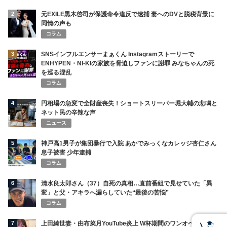
2
元EXILE黒木啓司が保護命令違反で逮捕 妻へのDVと脱税背景に
同情の声も
コラム
3
SNSインフルエンサーまぁくん Instagramストーリーで
ENHYPEN・NI-KIの家族を脅迫しファンに謝罪 みなちゃんの死
を巡る混乱
コラム
4
円相場の急変で全財産喪失！ショートスリーパー堀大輔の悲鳴と
ネット民の辛辣な声
ニュース
5
神戸高1男子が集団暴行で入院 あかでみっくなカレッジ杏仁さん
息子被害 少年逮捕
コラム
6
清水良太郎さん（37）自死の真相…直前番組で見せていた「異
変」と父・アキラへ漏らしていた“最後の苦悩”
コラム
7
上田綺世妻・由布菜月YouTube炎上 W杯期間のワンオペ発言で批