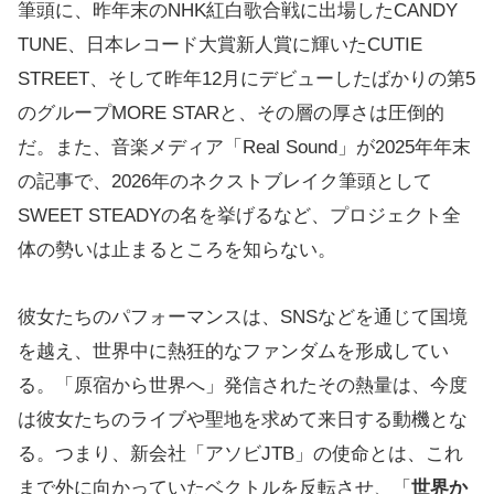
筆頭に、昨年末のNHK紅白歌合戦に出場したCANDY
TUNE、日本レコード大賞新人賞に輝いたCUTIE
STREET、そして昨年12月にデビューしたばかりの第5
のグループMORE STARと、その層の厚さは圧倒的
だ。また、音楽メディア「Real Sound」が2025年年末
の記事で、2026年のネクストブレイク筆頭として
SWEET STEADYの名を挙げるなど、プロジェクト全
体の勢いは止まるところを知らない。
彼女たちのパフォーマンスは、SNSなどを通じて国境
を越え、世界中に熱狂的なファンダムを形成してい
る。「原宿から世界へ」発信されたその熱量は、今度
は彼女たちのライブや聖地を求めて来日する動機とな
る。つまり、新会社「アソビJTB」の使命とは、これ
まで外に向かっていたベクトルを反転させ、「
世界か