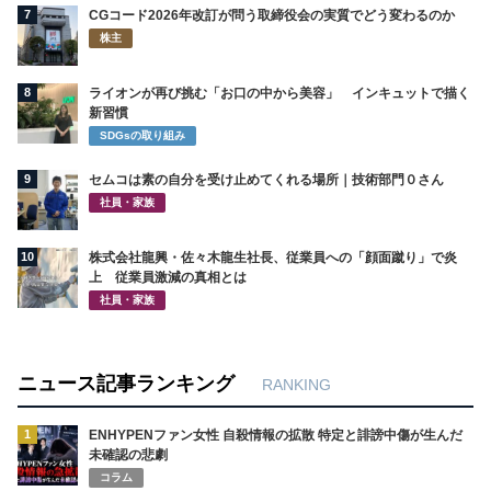
7
CGコード2026年改訂が問う取締役会の実質でどう変わるのか
株主
8
ライオンが再び挑む「お口の中から美容」 インキュットで描く
新習慣
SDGsの取り組み
9
セムコは素の自分を受け止めてくれる場所｜技術部門０さん
社員・家族
10
株式会社龍興・佐々木龍生社長、従業員への「顔面蹴り」で炎
上 従業員激減の真相とは
社員・家族
ニュース記事ランキング
RANKING
1
ENHYPENファン女性 自殺情報の拡散 特定と誹謗中傷が生んだ
未確認の悲劇
コラム