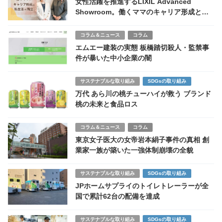
女性活躍を推進するLIXIL Advanced
Showroom。働くママのキャリア形成と私
生活の両立
コラム＆ニュース
コラム
エムエー建装の実態 板橋踏切殺人・監禁事
件が暴いた中小企業の闇
サステナブルな取り組み
SDGsの取り組み
万代 あら川の桃チューハイが救う ブランド
桃の未来と食品ロス
コラム＆ニュース
コラム
東京女子医大の女帝岩本絹子事件の真相 創
業家一族が築いた一強体制崩壊の全貌
サステナブルな取り組み
SDGsの取り組み
JPホームサプライのトイレトレーラーが全
国で累計62台の配備を達成
サステナブルな取り組み
SDGsの取り組み