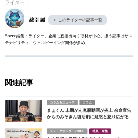
ライター：
綿引 誠
＞ このライターの記事一覧
Sacco編集・ライター。企業に直接出向く取材が中心。扱う記事はサス
テナビリティ、ウェルビーイング関係が多め。
関連記事
コラム＆ニュース
コラム
まぁくん 末期がん克服動画が炎上 余命宣告
からのみそきん復活劇に疑惑と怒り広がる
何者なのか？
ステークホルダーVOICE
社員・家族