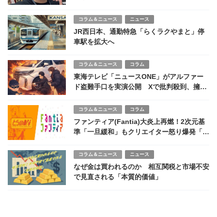
露受け事実認め謝罪
コラム＆ニュース
ニュース
JR西日本、通勤特急「らくラクやまと」停
車駅を拡大へ
コラム＆ニュース
コラム
東海テレビ「ニュースONE」がアルファー
ド盗難手口を実演公開 Xで批判殺到、擁護
意見も分かれる
コラム＆ニュース
コラム
ファンティア(Fantia)大炎上再燃！2次元基
準「一旦緩和」もクリエイター怒り爆発「修
正作業無駄」「法的指導は方便か」
コラム＆ニュース
ニュース
なぜ金は買われるのか 相互関税と市場不安
で見直される「本質的価値」