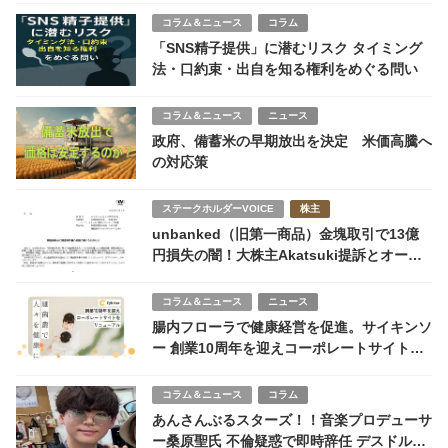
コラム＆ニュース
コラム
「SNS精子提供」に潜むリスク タイミング
法・口約束・出自を知る権利をめぐる問い
コラム＆ニュース
ニュース
政府、備蓄米の早期放出を決定 米価高騰へ
の対応策
ステークホルダーVOICE
株主
unbanked（旧第一商品）金塊取引で13億
円損失の闇！大株主Akatsuki提訴とオーナ
ー案件の罠
コラム＆ニュース
ニュース
腸内フローラで健康経営を促進。サイキンソ
ー 創業10周年を迎えコーポレートサイトを
刷新
コラム＆ニュース
コラム
あんさんぶるスターズ！！音楽プロデューサ
ー桑原聖氏 不倫疑惑で即時辞任 デスドル暴