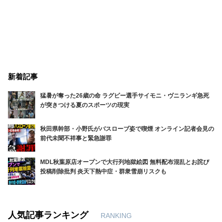
新着記事
猛暑が奪った26歳の命 ラグビー選手サイモニ・ヴニランギ急死
が突きつける夏のスポーツの現実
秋田県幹部・小野氏がバスローブ姿で喫煙 オンライン記者会見の
前代未聞不祥事と緊急謝罪
MDL秋葉原店オープンで大行列地獄絵図 無料配布混乱とお詫び
投稿削除批判 炎天下熱中症・群衆雪崩リスクも
人気記事ランキング
RANKING