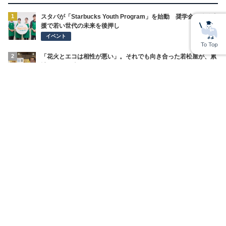
1
スタバが「Starbucks Youth Program」を始動 奨学金や体験支
援で若い世代の未来を後押し
イベント
2
「花火とエコは相性が悪い」。それでも向き合った若松屋が、累
計68万個を売るまで
SDGsの取り組み
3
「一人で頑張ることは、自立ではない」看護師を支えることが、
医療を守る。バリューメディカルが病院に持ち込んだ視点
SDGsの取り組み
4
見えない壁を、こえていく。外国人材の「働く」と「暮らす」を
まるごと支えるWBPグループ
経営インタビュー
5
算数につまずく子に、将来の選択肢を。上坂会計グループがカン
ボジアで始めた教育支援
SDGsの取り組み
6
住宅を「第二の森林」に変える。株式会社デコスの断熱材が描く
脱炭素