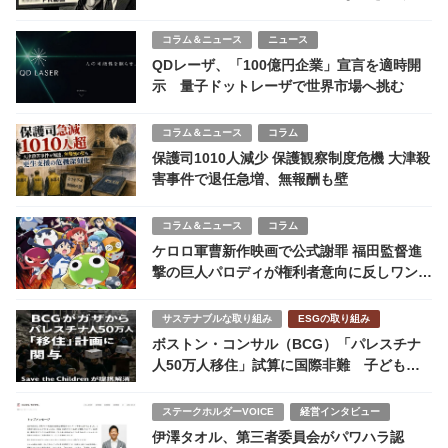
げたことの説明責任欠如の姿勢に批判集まる
コラム＆ニュース
ニュース
QDレーザ、「100億円企業」宣言を適時開
示 量子ドットレーザで世界市場へ挑む
コラム＆ニュース
コラム
保護司1010人減少 保護観察制度危機 大津殺
害事件で退任急増、無報酬も壁
コラム＆ニュース
コラム
ケロロ軍曹新作映画で公式謝罪 福田監督進
撃の巨人パロディが権利者意向に反しワンパ
ターン手法にファン失望
サステナブルな取り組み
ESGの取り組み
ボストン・コンサル（BCG）「パレスチナ
人50万人移住」試算に国際非難 子ども殺
害報道も 日本企業は沈黙のままでいいの
か？
ステークホルダーVOICE
経営インタビュー
伊澤タオル、第三者委員会がパワハラ認