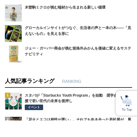
木曽駒ミクロが挑む端材から生まれる新しい循環
グローカルインサイトがつなぐ、生活者の声と一本の木――「見
えないもの」を見える形に
ジェー・ガーバー商会が挑む規格外みかんを価値に変えるサステ
ナビリティ
人気記事ランキング
RANKING
1
スタバが「Starbucks Youth Program」を始動 奨学金や体験支
援で若い世代の未来を後押し
イベント
2
「花火とエコは相性が悪い」。それでも向き合った若松屋が、累
計68万個を売るまで
SDGsの取り組み