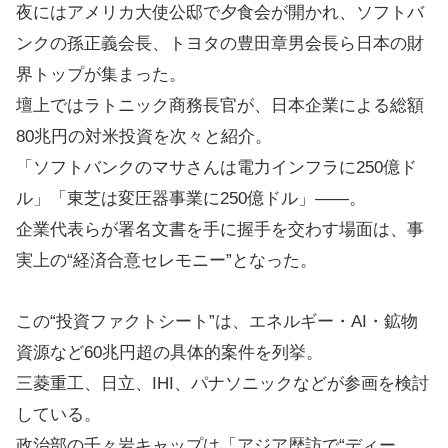
夜にはアメリカ大使公邸で夕食会が開かれ、ソフトバ
ンクの孫正義会長、トヨタの豊田章男会長ら日本の財
界トップが集まった。
壇上ではラトニック商務長官が、日本企業による総額
80兆円の対米投資を次々と紹介。
「ソフトバンクのマサさんは電力インフラに250億ド
ル」「東芝は変圧器事業に250億ドル」——。
企業代表らが署名文書を手に握手を交わす場面は、事
実上の“経済合意セレモニー”となった。
この“投資ファクトシート”は、エネルギー・AI・鉱物
資源など60兆円超の具体的案件を列挙。
三菱重工、日立、IHI、パナソニックなどが参画を検討
している。
政治部の千々岩キャップは「アジア歴訪で“ディー