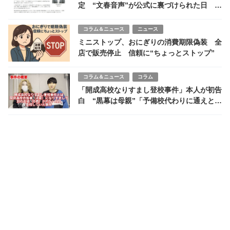
定 “文春音声”が公式に裏づけられた日 そ
れでも社長続投の理由とは
コラム＆ニュース
ニュース
ミニストップ、おにぎりの消費期限偽装 全
店で販売停止 信頼に“ちょっとストップ”
コラム＆ニュース
コラム
「開成高校なりすまし登校事件」本人が初告
白 “黒幕は母親”「予備校代わりに通えと言
われた」と明かす