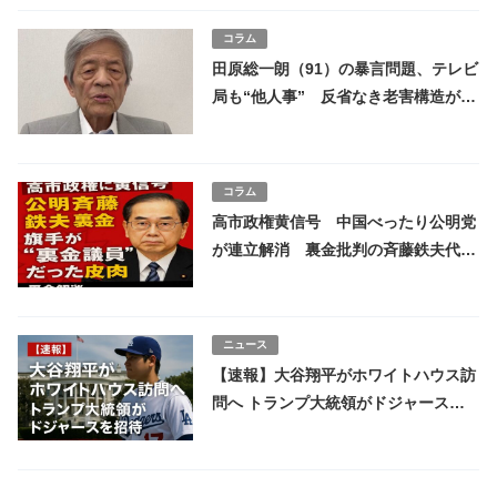
コラム
田原総一朗（91）の暴言問題、テレビ
局も“他人事” 反省なき老害構造があ
ぶり出す報道の病
コラム
高市政権黄信号 中国べったり公明党
が連立解消 裏金批判の斉藤鉄夫代表
が”政治とカネ”で過去に真っ黒の皮肉
ニュース
【速報】大谷翔平がホワイトハウス訪
問へ トランプ大統領がドジャースを
招待