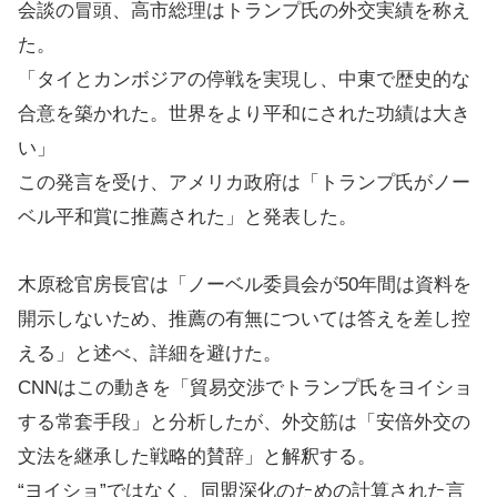
会談の冒頭、高市総理はトランプ氏の外交実績を称え
た。
「タイとカンボジアの停戦を実現し、中東で歴史的な
合意を築かれた。世界をより平和にされた功績は大き
い」
この発言を受け、アメリカ政府は「トランプ氏がノー
ベル平和賞に推薦された」と発表した。
木原稔官房長官は「ノーベル委員会が50年間は資料を
開示しないため、推薦の有無については答えを差し控
える」と述べ、詳細を避けた。
CNNはこの動きを「貿易交渉でトランプ氏をヨイショ
する常套手段」と分析したが、外交筋は「安倍外交の
文法を継承した戦略的賛辞」と解釈する。
“ヨイショ”ではなく、同盟深化のための計算された言