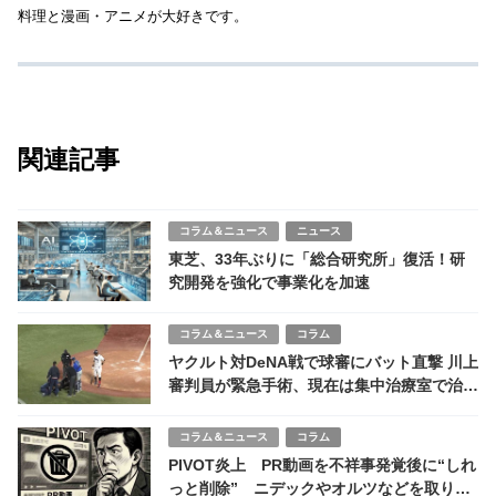
料理と漫画・アニメが大好きです。
関連記事
コラム＆ニュース
ニュース
東芝、33年ぶりに「総合研究所」復活！研
究開発を強化で事業化を加速
コラム＆ニュース
コラム
ヤクルト対DeNA戦で球審にバット直撃 川上
審判員が緊急手術、現在は集中治療室で治療
中 NPB発表「極めて重大な事案」
コラム＆ニュース
コラム
PIVOT炎上 PR動画を不祥事発覚後に“しれ
っと削除” ニデックやオルツなどを取り上