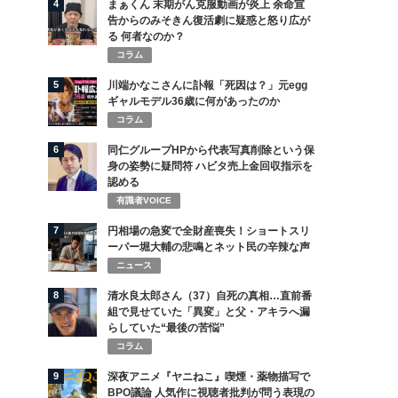
4
まぁくん 末期がん克服動画が炎上 余命宣
告からのみそきん復活劇に疑惑と怒り広が
る 何者なのか？
コラム
5
川端かなこさんに訃報「死因は？」元egg
ギャルモデル36歳に何があったのか
コラム
6
同仁グループHPから代表写真削除という保
身の姿勢に疑問符 ハビタ売上金回収指示を
認める
有識者VOICE
7
円相場の急変で全財産喪失！ショートスリ
ーパー堀大輔の悲鳴とネット民の辛辣な声
ニュース
8
清水良太郎さん（37）自死の真相…直前番
組で見せていた「異変」と父・アキラへ漏
らしていた“最後の苦悩”
コラム
9
深夜アニメ『ヤニねこ』喫煙・薬物描写で
BPO議論 人気作に視聴者批判が問う表現の