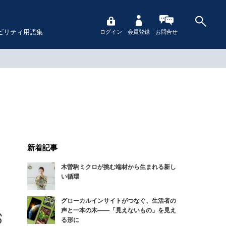
ビリティ用語集
ログイン
会員登録
お問合せ
新着記事
木曽駒ミクロが挑む端材から生まれる新し
い循環
グローカルインサイトがつなぐ、生活者の
声と一本の木――「見えないもの」を見え
る形に