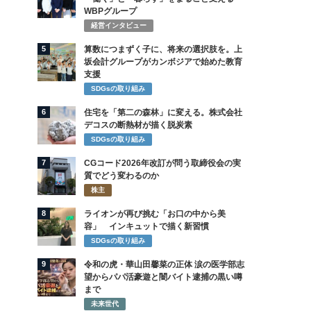
WBPグループ
経営インタビュー
5
算数につまずく子に、将来の選択肢を。上
坂会計グループがカンボジアで始めた教育
支援
SDGsの取り組み
6
住宅を「第二の森林」に変える。株式会社
デコスの断熱材が描く脱炭素
SDGsの取り組み
7
CGコード2026年改訂が問う取締役会の実
質でどう変わるのか
株主
8
ライオンが再び挑む「お口の中から美
容」 インキュットで描く新習慣
SDGsの取り組み
9
令和の虎・華山田馨菜の正体 涙の医学部志
望からパパ活豪遊と闇バイト逮捕の黒い噂
まで
未来世代