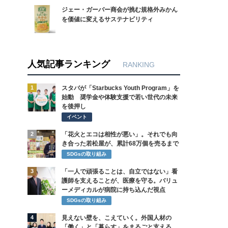
ジェー・ガーバー商会が挑む規格外みかん
を価値に変えるサステナビリティ
人気記事ランキング
RANKING
1
スタバが「Starbucks Youth Program」を
始動 奨学金や体験支援で若い世代の未来
を後押し
イベント
2
「花火とエコは相性が悪い」。それでも向
き合った若松屋が、累計68万個を売るまで
SDGsの取り組み
3
「一人で頑張ることは、自立ではない」看
護師を支えることが、医療を守る。バリュ
ーメディカルが病院に持ち込んだ視点
SDGsの取り組み
4
見えない壁を、こえていく。外国人材の
「働く」と「暮らす」をまるごと支える