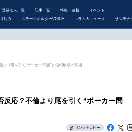
登録法人一覧
記事一覧
特集・連載
イベント
り組み
ステークホルダーVOICE
コラム＆ニュース
サステナ
倫より尾を引く“ポーカー問題”と信頼崩壊の真相
否反応？不倫より尾を引く“ポーカー問
リンクをコピー