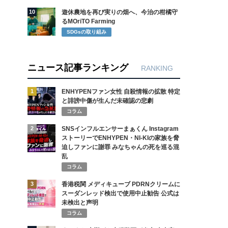
10
遊休農地を再び実りの畑へ、今治の柑橘守
るMOriTO Farming
SDGsの取り組み
ニュース記事ランキング
RANKING
1
ENHYPENファン女性 自殺情報の拡散 特定
と誹謗中傷が生んだ未確認の悲劇
コラム
2
SNSインフルエンサーまぁくん Instagram
ストーリーでENHYPEN・NI-KIの家族を脅
迫しファンに謝罪 みなちゃんの死を巡る混
乱
コラム
3
香港税関 メディキューブ PDRNクリームに
スーダンレッド検出で使用中止勧告 公式は
未検出と声明
コラム