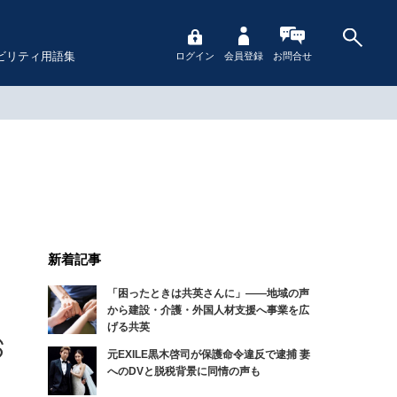
ビリティ用語集
ログイン
会員登録
お問合せ
新着記事
「困ったときは共英さんに」――地域の声
から建設・介護・外国人材支援へ事業を広
げる共英
元EXILE黒木啓司が保護命令違反で逮捕 妻
へのDVと脱税背景に同情の声も