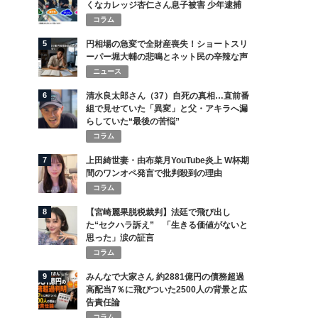
くなカレッジ杏仁さん息子被害 少年逮捕
コラム
5
円相場の急変で全財産喪失！ショートスリ
ーパー堀大輔の悲鳴とネット民の辛辣な声
ニュース
6
清水良太郎さん（37）自死の真相…直前番
組で見せていた「異変」と父・アキラへ漏
らしていた“最後の苦悩”
コラム
7
上田綺世妻・由布菜月YouTube炎上 W杯期
間のワンオペ発言で批判殺到の理由
コラム
8
【宮崎麗果脱税裁判】法廷で飛び出し
た“セクハラ訴え” 「生きる価値がないと
思った」涙の証言
コラム
9
みんなで大家さん 約2881億円の債務超過
高配当7％に飛びついた2500人の背景と広
告責任論
コラム