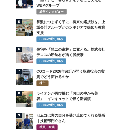
「働く」と「暮らす」をまるごと支える
WBPグループ
経営インタビュー
5
算数につまずく子に、将来の選択肢を。上
坂会計グループがカンボジアで始めた教育
支援
SDGsの取り組み
6
住宅を「第二の森林」に変える。株式会社
デコスの断熱材が描く脱炭素
SDGsの取り組み
7
CGコード2026年改訂が問う取締役会の実
質でどう変わるのか
株主
8
ライオンが再び挑む「お口の中から美
容」 インキュットで描く新習慣
SDGsの取り組み
9
セムコは素の自分を受け止めてくれる場所
｜技術部門０さん
社員・家族