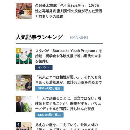
久保優太38歳「色々言われそう」 10代女
性と再婚発表 批判覚悟の投稿が呼んだ賛否
と前妻サラの現在
人気記事ランキング
RANKING
1
スタバが「Starbucks Youth Program」を
始動 奨学金や体験支援で若い世代の未来
を後押し
イベント
2
「花火とエコは相性が悪い」。それでも向
き合った若松屋が、累計68万個を売るまで
SDGsの取り組み
3
「一人で頑張ることは、自立ではない」看
護師を支えることが、医療を守る。バリュ
ーメディカルが病院に持ち込んだ視点
SDGsの取り組み
4
見えない壁を、こえていく。外国人材の