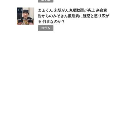
10
まぁくん 末期がん克服動画が炎上 余命宣
告からのみそきん復活劇に疑惑と怒り広が
る 何者なのか？
コラム