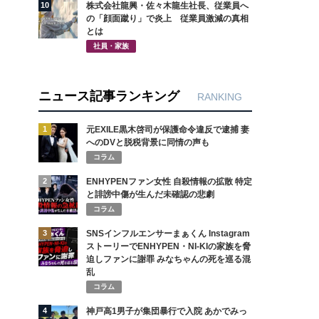
10
株式会社龍興・佐々木龍生社長、従業員へ
の「顔面蹴り」で炎上 従業員激減の真相
とは
社員・家族
ニュース記事ランキング
RANKING
1
元EXILE黒木啓司が保護命令違反で逮捕 妻
へのDVと脱税背景に同情の声も
コラム
2
ENHYPENファン女性 自殺情報の拡散 特定
と誹謗中傷が生んだ未確認の悲劇
コラム
3
SNSインフルエンサーまぁくん Instagram
ストーリーでENHYPEN・NI-KIの家族を脅
迫しファンに謝罪 みなちゃんの死を巡る混
乱
コラム
4
神戸高1男子が集団暴行で入院 あかでみっ