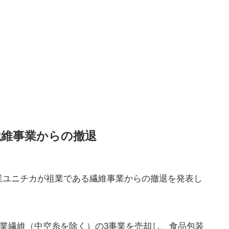
繊維事業からの撤退
業ユニチカが祖業である繊維事業からの撤退を発表し
、産業繊維（中空糸を除く）の3事業を売却し、食品包装