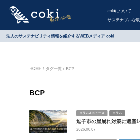
cokiについて
サステナブルな取
法人のサステナビリティ情報を紹介するWEBメディア coki
HOME
タグ一覧
BCP
BCP
コラム＆ニュース
コラム
逗子市の崖崩れ対策に遺産1
変わるのか
2026.06.07