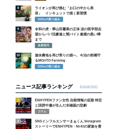
8
ライオンが再び挑む「お口の中から美
容」 インキュットで描く新習慣
SDGsの取り組み
9
令和の虎・華山田馨菜の正体 涙の医学部志
望からパパ活豪遊と闇バイト逮捕の黒い噂
まで
未来世代
10
遊休農地を再び実りの畑へ、今治の柑橘守
るMOriTO Farming
SDGsの取り組み
ニュース記事ランキング
RANKING
1
ENHYPENファン女性 自殺情報の拡散 特定
と誹謗中傷が生んだ未確認の悲劇
コラム
2
SNSインフルエンサーまぁくん Instagram
ストーリーでENHYPEN・NI-KIの家族を脅