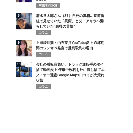
有識者VOICE
8
清水良太郎さん（37）自死の真相…直前番
組で見せていた「異変」と父・アキラへ漏
らしていた“最後の苦悩”
コラム
9
上田綺世妻・由布菜月YouTube炎上 W杯期
間のワンオペ発言で批判殺到の理由
コラム
10
会社の看板背負い、トラック運転手のポイ
捨て動画炎上 停車中飲料を外に流し捨てエ
ヌ・オー通産Google Maps口コミが大荒れ
状態
コラム