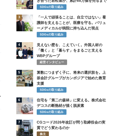
き合った若松屋が、累計68万個を売るまで
SDGsの取り組み
3
「一人で頑張ることは、自立ではない」看
護師を支えることが、医療を守る。バリュ
ーメディカルが病院に持ち込んだ視点
SDGsの取り組み
4
見えない壁を、こえていく。外国人材の
「働く」と「暮らす」をまるごと支える
WBPグループ
経営インタビュー
5
算数につまずく子に、将来の選択肢を。上
坂会計グループがカンボジアで始めた教育
支援
SDGsの取り組み
正
6
住宅を「第二の森林」に変える。株式会社
デコスの断熱材が描く脱炭素
SDGsの取り組み
7
CGコード2026年改訂が問う取締役会の実
質でどう変わるのか
株主