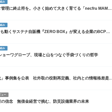
り組み
理に終止符を。小さく始めて大きく育てる「necfru MAM」
り組み
も動くサステナ自販機『ZERO BOX』が変える企業のBCPと
り組み
ショーワグローブ、現場と山をつなぐ手袋づくりの哲学
化」事例集を公表 社外取の役割再定義、社内との情報格差是
ビュー
者の信念 無借金経営で挑む、防災設備業界の未来