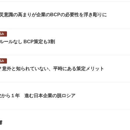
災意識の高まりが企業のBCPの必要性を浮き彫りに
組み
ールなし BCP策定も3割
組み
？意外と知られていない、平時にある策定メリット
攻から１年 進む日本企業の脱ロシア
響