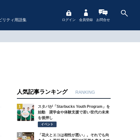
ビリティ用語集
ログイン
会員登録
お問合せ
人気記事ランキング
RANKING
1
スタバが「Starbucks Youth Program」を
始動 奨学金や体験支援で若い世代の未来
を後押し
イベント
2
「花火とエコは相性が悪い」。それでも向