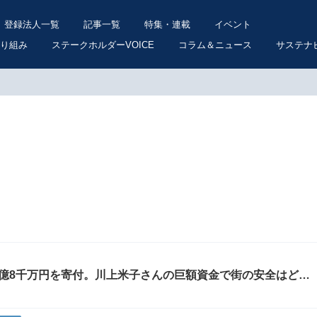
登録法人一覧
記事一覧
特集・連載
イベント
り組み
ステークホルダーVOICE
コラム＆ニュース
サステナ
億8千万円を寄付。川上米子さんの巨額資金で街の安全はどう