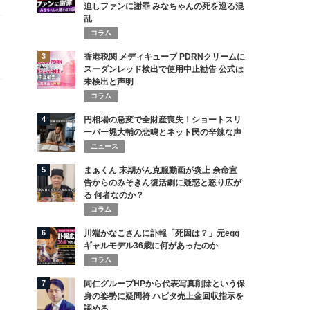
迫しファンに謝罪 みなちゃんの死を巡る混
乱
コラム
3
香港税関 メディキューブ PDRNクリームに
スーダンレッド検出で使用中止勧告 公式は
未検出と声明
コラム
4
円相場の急変で全財産喪失！ショートスリ
ーパー堀大輔の悲鳴とネット民の辛辣な声
ニュース
5
まぁくん 末期がん克服動画が炎上 余命宣
告からのみそきん復活劇に疑惑と怒り広が
る 何者なのか？
コラム
6
川端かなこさんに訃報「死因は？」元egg
ギャルモデル36歳に何があったのか
コラム
7
同仁グループHPから代表写真削除という保
身の姿勢に疑問符 ハビタ売上金回収指示を
認める