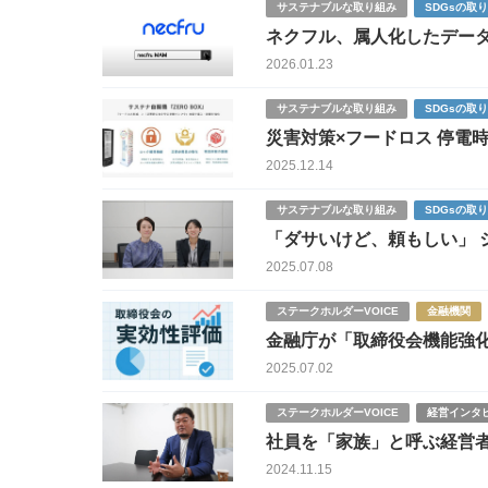
サステナブルな取り組み
SDGsの取
ネクフル、属人化したデータ管
の実力
2026.01.23
サステナブルな取り組み
SDGsの取
災害対策×フードロス 停電時
地域レジリエンス戦略
2025.12.14
サステナブルな取り組み
SDGsの取
「ダサいけど、頼もしい」 
2025.07.08
ステークホルダーVOICE
金融機関
金融庁が「取締役会機能強
も
2025.07.02
ステークホルダーVOICE
経営インタ
社員を「家族」と呼ぶ経営
2024.11.15