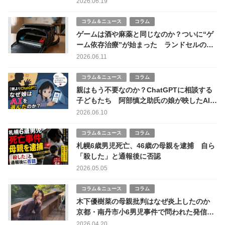
2026.06.19
コラム＆ニュース
コラム
ゲームは酒や麻薬と同じなのか？ついに“ゲ
ーム依存治療”が始まった ランドセルの中
にデジタル麻薬
2026.06.11
コラム＆ニュース
コラム
親はもう不要なのか？ChatGPTに相談する
子どもたち 阿部慎之助氏の娘が映したAI時
代の親子関係
2026.06.10
コラム＆ニュース
コラム
札幌6歳男児死亡、46歳の母親を逮捕 自ら
「殺した」と通報後に否認
2026.05.05
コラム＆ニュース
コラム
木下優樹菜の母親批判はなぜ炎上したのか
京都・南丹市小6男児事件で問われた発信の
危うさ
2026.04.20