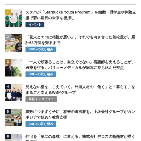
1
スタバが「Starbucks Youth Program」を始動 奨学金や体験支
援で若い世代の未来を後押し
イベント
2
「花火とエコは相性が悪い」。それでも向き合った若松屋が、累
計68万個を売るまで
SDGsの取り組み
3
「一人で頑張ることは、自立ではない」看護師を支えることが、
医療を守る。バリューメディカルが病院に持ち込んだ視点
SDGsの取り組み
4
見えない壁を、こえていく。外国人材の「働く」と「暮らす」を
まるごと支えるWBPグループ
経営インタビュー
5
算数につまずく子に、将来の選択肢を。上坂会計グループがカン
ボジアで始めた教育支援
SDGsの取り組み
6
住宅を「第二の森林」に変える。株式会社デコスの断熱材が描く