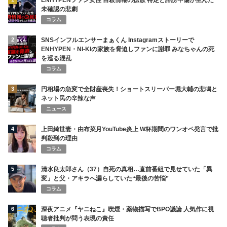
ENHYPENファン女性 自殺情報の拡散 特定と誹謗中傷が生んだ
未確認の悲劇
コラム
2
SNSインフルエンサーまぁくん Instagramストーリーで
ENHYPEN・NI-KIの家族を脅迫しファンに謝罪 みなちゃんの死
を巡る混乱
コラム
3
円相場の急変で全財産喪失！ショートスリーパー堀大輔の悲鳴と
ネット民の辛辣な声
ニュース
4
上田綺世妻・由布菜月YouTube炎上 W杯期間のワンオペ発言で批
判殺到の理由
コラム
5
清水良太郎さん（37）自死の真相…直前番組で見せていた「異
変」と父・アキラへ漏らしていた“最後の苦悩”
コラム
6
深夜アニメ『ヤニねこ』喫煙・薬物描写でBPO議論 人気作に視
聴者批判が問う表現の責任