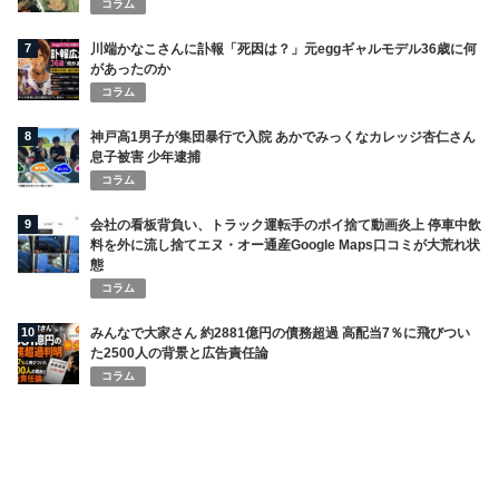
コラム
7
川端かなこさんに訃報「死因は？」元eggギャルモデル36歳に何
があったのか
コラム
8
神戸高1男子が集団暴行で入院 あかでみっくなカレッジ杏仁さん
息子被害 少年逮捕
コラム
9
会社の看板背負い、トラック運転手のポイ捨て動画炎上 停車中飲
料を外に流し捨てエヌ・オー通産Google Maps口コミが大荒れ状
態
コラム
10
みんなで大家さん 約2881億円の債務超過 高配当7％に飛びつい
た2500人の背景と広告責任論
コラム