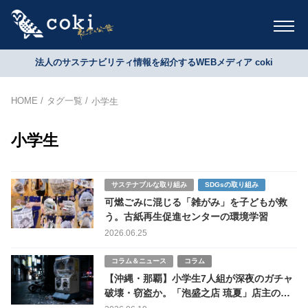
法人のサステナビリティ情報を紹介するWEBメディア coki
HOME
タグ一覧
小学生
小学生
サステナブルな取り組み
SDGsの取り組み
可燃ごみに混じる「雑がみ」を子どもが救
う。古紙再生促進センターの環境学習
2026.06.25
コラム＆ニュース
コラム
【沖縄・那覇】小学生7人組が深夜のガチャ
破壊・窃盗か。「泡盛之店 琉夏」店主の悲
痛な訴え