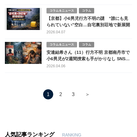
コラム＆ニュース
コラム
【京都】小6男児行方不明の謎 “誰にも見
られていない”空白…自宅裏別荘地で新展開
2026.04.07
コラム＆ニュース
コラム
安達結希さん（11）行方不明 京都南丹市で
小6男児が2週間捜索も手がかりなし SNS上
のデマと誹謗中傷が二次被害に
2026.04.06
＞
1
2
3
人気記事ランキング
RANKING