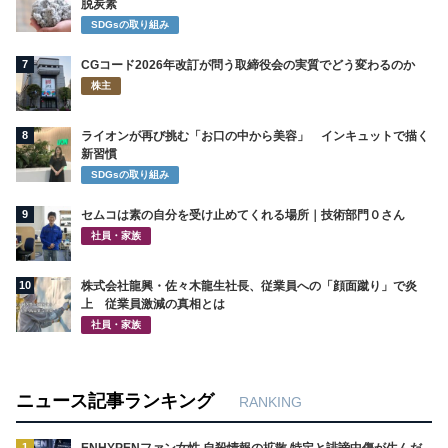
脱炭素
SDGsの取り組み
7
CGコード2026年改訂が問う取締役会の実質でどう変わるのか
株主
8
ライオンが再び挑む「お口の中から美容」 インキュットで描く
新習慣
SDGsの取り組み
9
セムコは素の自分を受け止めてくれる場所｜技術部門０さん
社員・家族
10
株式会社龍興・佐々木龍生社長、従業員への「顔面蹴り」で炎
上 従業員激減の真相とは
社員・家族
ニュース記事ランキング
RANKING
1