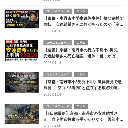
コラム＆ニュース
コラム
【京都・南丹市小学生遺体事件】養父逮捕で
急転 安達結希さんに何があったのか「空白
の朝」の真相
2026.04.16
コラム＆ニュース
コラム
【速報】京都・南丹市の行方不明小6男児
安達結希さん死亡確認 遺体・靴・かば
ん“別々に発見”の違和感
2026.04.14
コラム＆ニュース
コラム
【京都・南丹市小6男児不明】遺体発見で急
展開 “空白の3週間”と点在する痕跡の違和
感
2026.04.14
コラム＆ニュース
コラム
【8日朝最新】京都・南丹市の安達結希さ
ん 自宅周辺捜索も手がかりなく 園部小は
新学期
2026.04.08