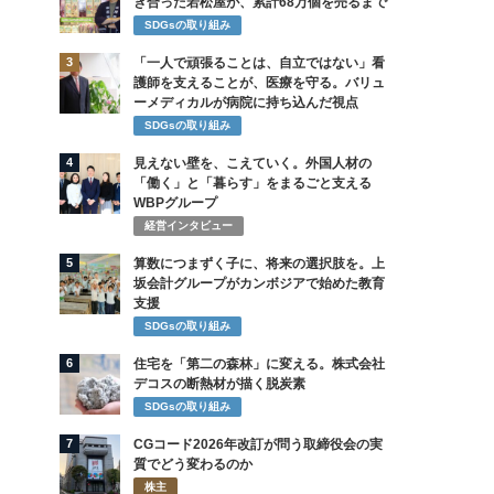
き合った若松屋が、累計68万個を売るまで
SDGsの取り組み
3
「一人で頑張ることは、自立ではない」看
護師を支えることが、医療を守る。バリュ
ーメディカルが病院に持ち込んだ視点
SDGsの取り組み
4
見えない壁を、こえていく。外国人材の
「働く」と「暮らす」をまるごと支える
WBPグループ
経営インタビュー
5
算数につまずく子に、将来の選択肢を。上
坂会計グループがカンボジアで始めた教育
支援
SDGsの取り組み
6
住宅を「第二の森林」に変える。株式会社
デコスの断熱材が描く脱炭素
SDGsの取り組み
7
CGコード2026年改訂が問う取締役会の実
質でどう変わるのか
株主