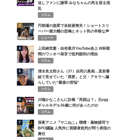
迫しファンに謝罪 みなちゃんの死を巡る混
乱
コラム
3
円相場の急変で全財産喪失！ショートスリ
ーパー堀大輔の悲鳴とネット民の辛辣な声
ニュース
4
上田綺世妻・由布菜月YouTube炎上 W杯期
間のワンオペ発言で批判殺到の理由
コラム
5
清水良太郎さん（37）自死の真相…直前番
組で見せていた「異変」と父・アキラへ漏
らしていた“最後の苦悩”
コラム
6
川端かなこさんに訃報「死因は？」元egg
ギャルモデル36歳に何があったのか
コラム
7
深夜アニメ『ヤニねこ』喫煙・薬物描写で
BPO議論 人気作に視聴者批判が問う表現の
責任