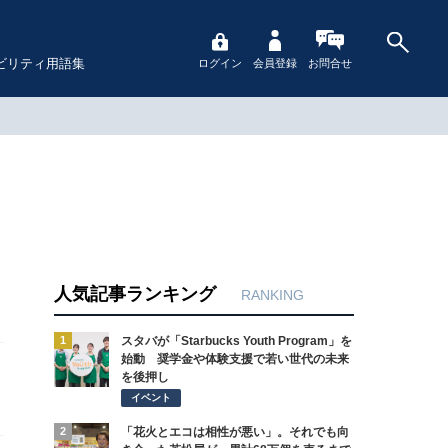
ビリティ用語集
ログイン
会員登録
お問合せ
人気記事ランキング
RANKING
1
スタバが「Starbucks Youth Program」を
始動 奨学金や体験支援で若い世代の未来
を後押し
イベント
2
「花火とエコは相性が悪い」。それでも向