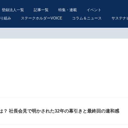
登録法人一覧
記事一覧
特集・連載
イベント
り組み
ステークホルダーVOICE
コラム＆ニュース
サステナ
は？ 社長会見で明かされた32年の幕引きと最終回の違和感