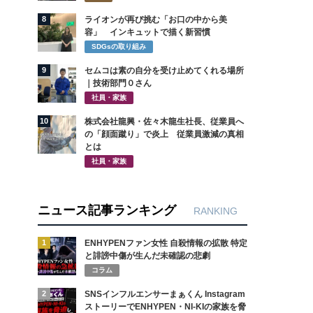
8
ライオンが再び挑む「お口の中から美
容」 インキュットで描く新習慣
SDGsの取り組み
9
セムコは素の自分を受け止めてくれる場所
｜技術部門０さん
社員・家族
10
株式会社龍興・佐々木龍生社長、従業員へ
の「顔面蹴り」で炎上 従業員激減の真相
とは
社員・家族
ニュース記事ランキング
RANKING
1
ENHYPENファン女性 自殺情報の拡散 特定
と誹謗中傷が生んだ未確認の悲劇
コラム
2
SNSインフルエンサーまぁくん Instagram
ストーリーでENHYPEN・NI-KIの家族を脅