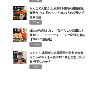
コラム
8
みんなで大家さん 約2881億円の債務超過
高配当7％に飛びついた2500人の背景と広
告責任論
コラム
9
MissAVが見れない・繋がらない原因は？
最新URL・ミラーサイト・VPN対策も解説
【2025年最新版】
コラム
10
まぁくん 末期がん克服動画が炎上 余命宣
告からのみそきん復活劇に疑惑と怒り広が
る 何者なのか？
コラム