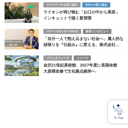
サステナブルな取り組み
SDGsの取り組み
ライオンが再び挑む「お口の中から美容」
インキュットで描く新習慣
ステークホルダーVOICE
経営インタビュー
「自分一人で抱え込まない社会へ」属人的な
頑張りを『仕組み』に変える、株式会社
ProsWorkのDX伴走支援
コラム＆ニュース
ニュース
金沢21世紀美術館、2027年度に長期休館
大規模改修で文化拠点維持へ