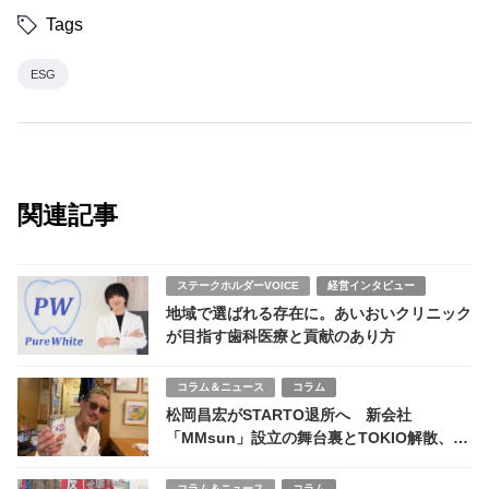
Tags
ESG
関連記事
ステークホルダーVOICE
経営インタビュー
地域で選ばれる存在に。あいおいクリニック
が目指す歯科医療と貢献のあり方
コラム＆ニュース
コラム
松岡昌宏がSTARTO退所へ 新会社
「MMsun」設立の舞台裏とTOKIO解散、そ
の決断の核心
コラム＆ニュース
コラム