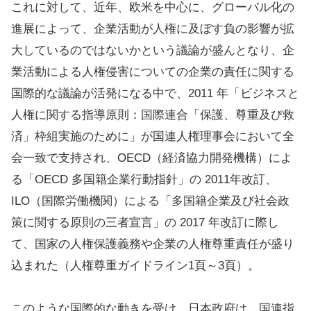
これに対して、近年、欧米を中心に、グローバル化の
進展によって、企業活動が人権に及ぼす負の影響が拡
大しているのではないかという議論が盛んとなり、企
業活動による人権侵害についての企業の責任に関する
国際的な議論が活発になる中で、2011 年「ビジネスと
人権に関する指導原則：国際連合「保護、尊重及び救
済」枠組実施のために」が国連人権理事会において全
会一致で支持され、OECD（経済協力開発機構）によ
る「OECD 多国籍企業行動指針」の 2011年改訂、
ILO（国際労働機関）による「多国籍企業及び社会政
策に関する原則の三者宣言」の 2017 年改訂に際し
て、国家の人権保護義務や企業の人権尊重責任が盛り
込まれた（人権尊重ガイドライン1頁～3頁）。
このような国際的な動きを受け、日本政府は、国連指