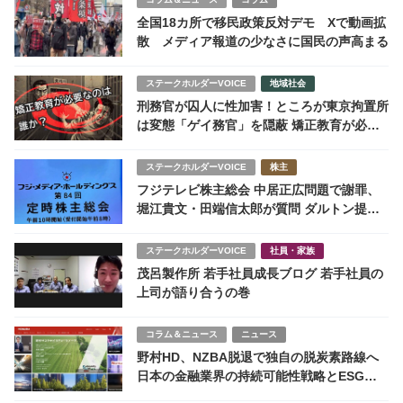
全国18カ所で移民政策反対デモ Xで動画拡
散 メディア報道の少なさに国民の声高まる
ステークホルダーVOICE
地域社会
刑務官が囚人に性加害！ところが東京拘置所
は変態「ゲイ務官」を隠蔽 矯正教育が必要
なのは誰か？
ステークホルダーVOICE
株主
フジテレビ株主総会 中居正広問題で謝罪、
堀江貴文・田端信太郎が質問 ダルトン提案
は失速、ガバナンス改革に試練
ステークホルダーVOICE
社員・家族
茂呂製作所 若手社員成長ブログ 若⼿社員の
上司が語り合うの巻
コラム＆ニュース
ニュース
野村HD、NZBA脱退で独自の脱炭素路線へ
日本の金融業界の持続可能性戦略とESG投
資ーネットゼロ金融の現状と今後の展望