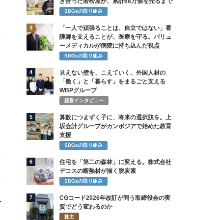
き合った若松屋が、累計68万個を売るまで
SDGsの取り組み
3
「一人で頑張ることは、自立ではない」看
護師を支えることが、医療を守る。バリュ
ーメディカルが病院に持ち込んだ視点
SDGsの取り組み
4
見えない壁を、こえていく。外国人材の
「働く」と「暮らす」をまるごと支える
WBPグループ
経営インタビュー
5
算数につまずく子に、将来の選択肢を。上
坂会計グループがカンボジアで始めた教育
支援
SDGsの取り組み
6
住宅を「第二の森林」に変える。株式会社
デコスの断熱材が描く脱炭素
SDGsの取り組み
7
CGコード2026年改訂が問う取締役会の実
象
質でどう変わるのか
株主