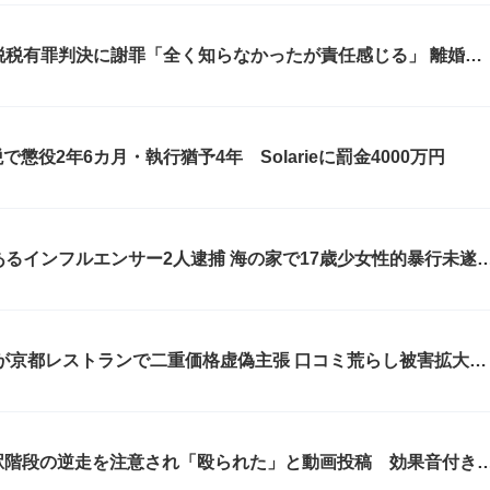
万円脱税有罪判決に謝罪「全く知らなかったが責任感じる」 離婚協
でネット批判相次ぐ
で懲役2年6カ月・執行猶予4年 Solarieに罰金4000万円
エンサー2人逮捕 海の家で17歳少女性的暴行未遂疑
都レストランで二重価格虚偽主張 口コミ荒らし被害拡大と
駅階段の逆走を注意され「殴られた」と動画投稿 効果音付き
到