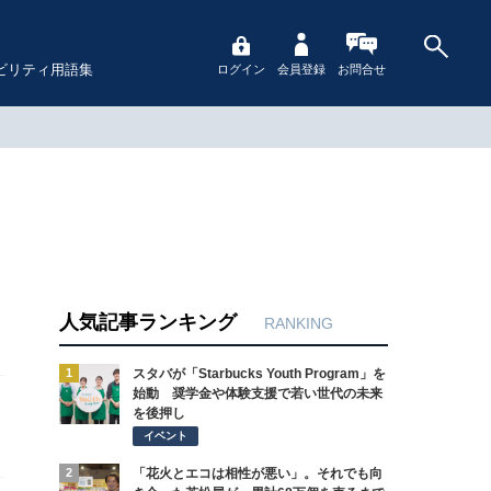
ビリティ用語集
ログイン
会員登録
お問合せ
人気記事ランキング
RANKING
1
スタバが「Starbucks Youth Program」を
始動 奨学金や体験支援で若い世代の未来
を後押し
イベント
2
「花火とエコは相性が悪い」。それでも向