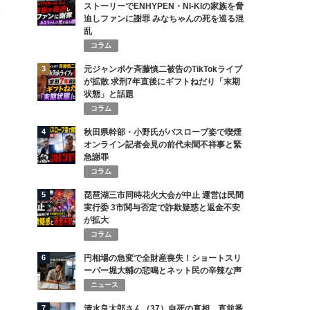
ストーリーでENHYPEN・NI-KIの家族を脅
迫しファンに謝罪 みなちゃんの死を巡る混
乱
コラム
3
元ジャンポケ斉藤慎二被告のTikTokライブ
が拡散 求刑7年直後にギフトねだり「末期
状態」と話題
コラム
4
秋田県幹部・小野氏がバスローブ姿で喫煙
オンライン記者会見の前代未聞不祥事と緊
急謝罪
コラム
5
琵琶湖三市同時花火大会が中止 運営は民間
実行委 3市関与否定で詐欺疑惑と返金不安
が拡大
コラム
6
円相場の急変で全財産喪失！ショートスリ
ーパー堀大輔の悲鳴とネット民の辛辣な声
ニュース
7
清水良太郎さん（37）自死の真相…直前番