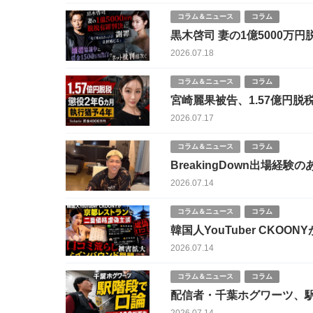
コラム＆ニュース
コラム
黒木啓司 妻の1億5000
議中と借金1500万円告白
2026.07.18
コラム＆ニュース
コラム
宮崎麗果被告、1.57億円脱税
2026.07.17
コラム＆ニュース
コラム
BreakingDown出場経験のあるインフル
い
2026.07.14
コラム＆ニュース
コラム
韓国人YouTuber CKOONYが京
インバウンド問題
2026.07.14
コラム＆ニュース
コラム
配信者・千葉ホグワーツ、
の“被害者ムーブ”に批判殺