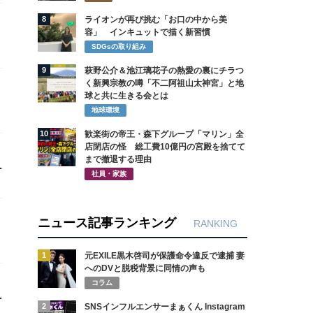
8
ライオンが再び挑む「お口の中から美
容」 インキュットで描く新習慣
SDGsの取り組み
9
萩野公介＆池江璃花子の熱愛の裏にチラつ
く新興宗教の噂「不二阿祖山太神宮」と地
球と共に生きる会とは
地球環境
10
歓楽街の帝王・森下グループ「マリン」全
店閉店の怪 総工費10億円の宮殿を捨てて
まで撤退する理由
社員・家族
ニュース記事ランキング
RANKING
1
元EXILE黒木啓司が保護命令違反で逮捕 妻
へのDVと脱税背景に同情の声も
コラム
2
SNSインフルエンサーまぁくん Instagram