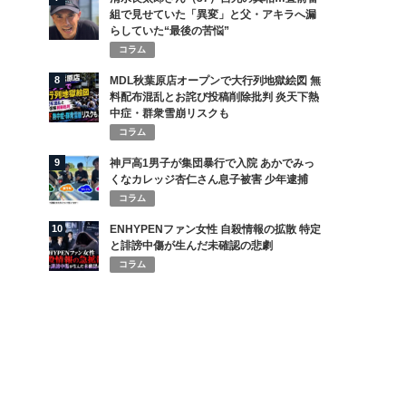
組で見せていた「異変」と父・アキラへ漏
らしていた“最後の苦悩”
コラム
8
MDL秋葉原店オープンで大行列地獄絵図 無
料配布混乱とお詫び投稿削除批判 炎天下熱
中症・群衆雪崩リスクも
コラム
9
神戸高1男子が集団暴行で入院 あかでみっ
くなカレッジ杏仁さん息子被害 少年逮捕
コラム
10
ENHYPENファン女性 自殺情報の拡散 特定
と誹謗中傷が生んだ未確認の悲劇
コラム