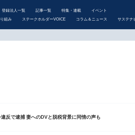
登録法人一覧
記事一覧
特集・連載
イベント
り組み
ステークホルダーVOICE
コラム＆ニュース
サステナ
元EXILE黒木啓司が保護命令違反で逮捕 妻へのDVと脱税背景に同情の声も