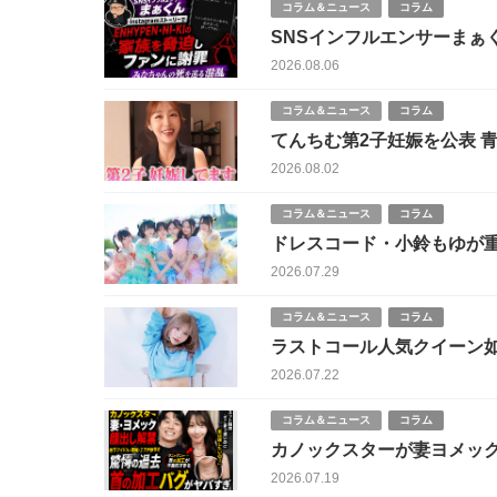
コラム＆ニュース
コラム
SNSインフルエンサーまぁくん InstagramストーリーでENHYPEN・NI-KIの
ファンに謝罪 みなち
2026.08.06
コラム＆ニュース
コラム
て
2026.08.02
コラム＆ニュース
コラム
ドレスコード・小鈴もゆが重大契約違反で脱退 初期メ
イドル意識の課題
2026.07.29
コラム＆ニュース
コラム
ラストコール人気クイーン如月れい 暴行被害 SNS拡散で加害者特定進
対策
2026.07.22
コラム＆ニュース
コラム
カノックスターが妻ヨメッ
にネット騒然！
2026.07.19