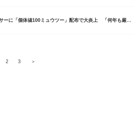
サーに「個体値100ミュウツー」配布で大炎上 「何年も厳選
＞
2
3