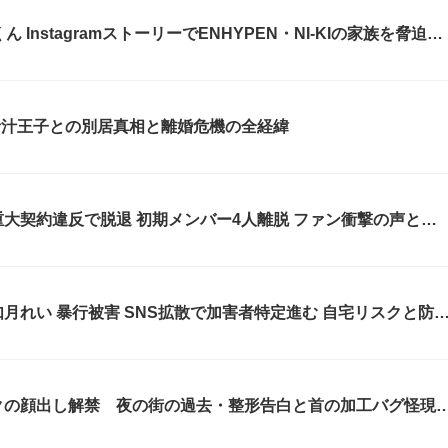
家族を脅迫し
ゃんの死を巡る混乱
んちむ第2子妊娠を公表 青汁王子との別居真相と離婚危機の全経緯
ンバー4人離脱 ファン衝撃の声とア
む 自宅リスクと防犯
クの顔出し解禁 夜の街の過去・整形告白と首の加工バグ怪現