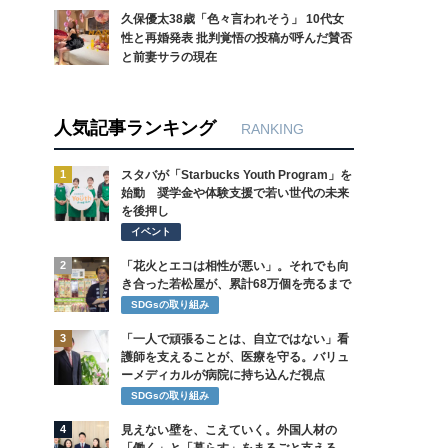
久保優太38歳「色々言われそう」 10代女
性と再婚発表 批判覚悟の投稿が呼んだ賛否
と前妻サラの現在
人気記事ランキング
RANKING
1
スタバが「Starbucks Youth Program」を
始動 奨学金や体験支援で若い世代の未来
を後押し
イベント
2
「花火とエコは相性が悪い」。それでも向
き合った若松屋が、累計68万個を売るまで
SDGsの取り組み
3
「一人で頑張ることは、自立ではない」看
護師を支えることが、医療を守る。バリュ
ーメディカルが病院に持ち込んだ視点
SDGsの取り組み
4
見えない壁を、こえていく。外国人材の