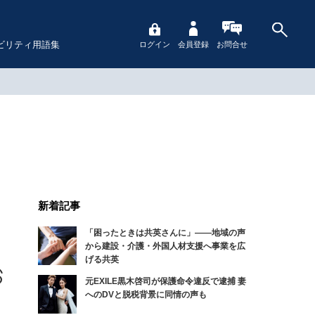
ビリティ用語集
ログイン
会員登録
お問合せ
新着記事
「困ったときは共英さんに」――地域の声
から建設・介護・外国人材支援へ事業を広
げる共英
元EXILE黒木啓司が保護命令違反で逮捕 妻
へのDVと脱税背景に同情の声も