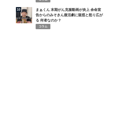
10
まぁくん 末期がん克服動画が炎上 余命宣
告からのみそきん復活劇に疑惑と怒り広が
る 何者なのか？
コラム