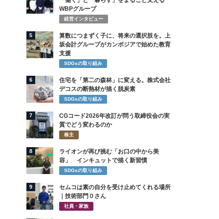
「働く」と「暮らす」をまるごと支える
WBPグループ
経営インタビュー
5
算数につまずく子に、将来の選択肢を。上
坂会計グループがカンボジアで始めた教育
支援
SDGsの取り組み
6
住宅を「第二の森林」に変える。株式会社
デコスの断熱材が描く脱炭素
SDGsの取り組み
7
CGコード2026年改訂が問う取締役会の実
質でどう変わるのか
株主
8
ライオンが再び挑む「お口の中から美
容」 インキュットで描く新習慣
SDGsの取り組み
9
セムコは素の自分を受け止めてくれる場所
｜技術部門０さん
社員・家族