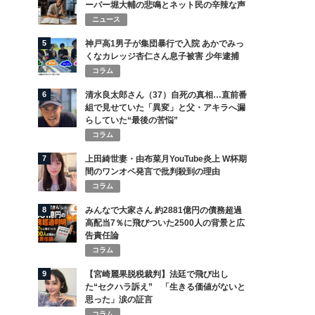
ーパー堀大輔の悲鳴とネット民の辛辣な声
ニュース
5
神戸高1男子が集団暴行で入院 あかでみっ
くなカレッジ杏仁さん息子被害 少年逮捕
コラム
6
清水良太郎さん（37）自死の真相…直前番
組で見せていた「異変」と父・アキラへ漏
らしていた“最後の苦悩”
コラム
7
上田綺世妻・由布菜月YouTube炎上 W杯期
間のワンオペ発言で批判殺到の理由
コラム
8
みんなで大家さん 約2881億円の債務超過
高配当7％に飛びついた2500人の背景と広
告責任論
コラム
9
【宮崎麗果脱税裁判】法廷で飛び出し
た“セクハラ訴え” 「生きる価値がないと
思った」涙の証言
コラム