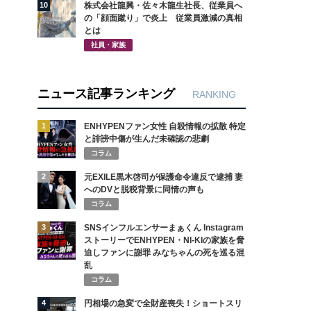
10
株式会社龍興・佐々木龍生社長、従業員へ
の「顔面蹴り」で炎上 従業員激減の真相
とは
社員・家族
ニュース記事ランキング
RANKING
1
ENHYPENファン女性 自殺情報の拡散 特定
と誹謗中傷が生んだ未確認の悲劇
コラム
2
元EXILE黒木啓司が保護命令違反で逮捕 妻
へのDVと脱税背景に同情の声も
コラム
3
SNSインフルエンサーまぁくん Instagram
ストーリーでENHYPEN・NI-KIの家族を脅
迫しファンに謝罪 みなちゃんの死を巡る混
乱
コラム
4
円相場の急変で全財産喪失！ショートスリ