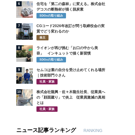
6
住宅を「第二の森林」に変える。株式会社
デコスの断熱材が描く脱炭素
SDGsの取り組み
7
CGコード2026年改訂が問う取締役会の実
質でどう変わるのか
株主
8
ライオンが再び挑む「お口の中から美
容」 インキュットで描く新習慣
SDGsの取り組み
9
セムコは素の自分を受け止めてくれる場所
｜技術部門０さん
社員・家族
10
株式会社龍興・佐々木龍生社長、従業員へ
の「顔面蹴り」で炎上 従業員激減の真相
とは
社員・家族
ニュース記事ランキング
RANKING