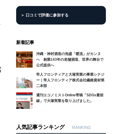
＞ 口コミで評価に参加する
新着記事
沖縄・神村酒造の泡盛「暖流」がカンヌ
へ 創業143年の老舗酒造、世界の舞台で
公式提供へ
帝人フロンティアと大塚実業の事業シナジ
ー｜帝人フロンティア株式会社繊維資材第
二本部
週刊エコノミストOnline寄稿「SDGs最前
線」で大塚実業を取り上げました。
人気記事ランキング
RANKING