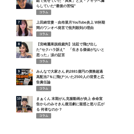
組で見せていた「異変」と父・アキラへ漏
らしていた“最後の苦悩”
コラム
7
上田綺世妻・由布菜月YouTube炎上 W杯期
間のワンオペ発言で批判殺到の理由
コラム
8
【宮崎麗果脱税裁判】法廷で飛び出し
た“セクハラ訴え” 「生きる価値がないと
思った」涙の証言
コラム
9
みんなで大家さん 約2881億円の債務超過
高配当7％に飛びついた2500人の背景と広
告責任論
コラム
10
まぁくん 末期がん克服動画が炎上 余命宣
告からのみそきん復活劇に疑惑と怒り広が
る 何者なのか？
コラム