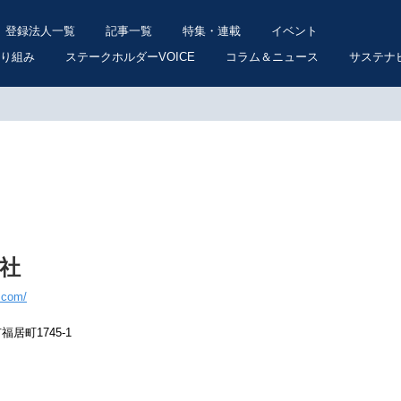
登録法人一覧
記事一覧
特集・連載
イベント
り組み
ステークホルダーVOICE
コラム＆ニュース
サステナ
社
.com/
福居町1745-1