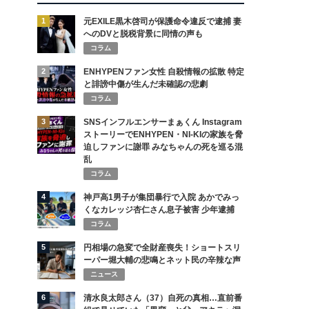
1
元EXILE黒木啓司が保護命令違反で逮捕 妻
へのDVと脱税背景に同情の声も
コラム
2
ENHYPENファン女性 自殺情報の拡散 特定
と誹謗中傷が生んだ未確認の悲劇
コラム
3
SNSインフルエンサーまぁくん Instagram
ストーリーでENHYPEN・NI-KIの家族を脅
迫しファンに謝罪 みなちゃんの死を巡る混
乱
コラム
4
神戸高1男子が集団暴行で入院 あかでみっ
くなカレッジ杏仁さん息子被害 少年逮捕
コラム
5
円相場の急変で全財産喪失！ショートスリ
ーパー堀大輔の悲鳴とネット民の辛辣な声
ニュース
6
清水良太郎さん（37）自死の真相…直前番