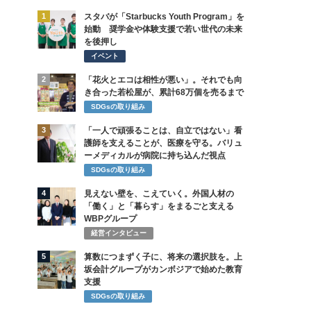
1
スタバが「Starbucks Youth Program」を
始動 奨学金や体験支援で若い世代の未来
を後押し
イベント
2
「花火とエコは相性が悪い」。それでも向
き合った若松屋が、累計68万個を売るまで
SDGsの取り組み
3
「一人で頑張ることは、自立ではない」看
護師を支えることが、医療を守る。バリュ
ーメディカルが病院に持ち込んだ視点
SDGsの取り組み
4
見えない壁を、こえていく。外国人材の
「働く」と「暮らす」をまるごと支える
WBPグループ
経営インタビュー
5
算数につまずく子に、将来の選択肢を。上
坂会計グループがカンボジアで始めた教育
支援
SDGsの取り組み