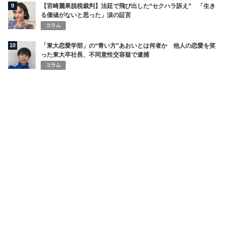
9
【宮崎麗果脱税裁判】法廷で飛び出した“セクハラ訴え” 「生き
る価値がないと思った」涙の証言
コラム
10
「東大恋愛学部」の“青い方”あおいとは何者か 他人の恋愛を笑
った東大卒社長、不同意性交容疑で逮捕
コラム