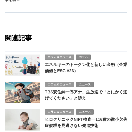
関連記事
コラム＆ニュース
コラム
エネルギーのトークン化と新しい金融（企業
価値とESG #26）
コラム＆ニュース
ニュース
TBS安住紳一郎アナ、生放送で「とにかく逃
げてください」と訴え
コラム＆ニュース
ニュース
ヒロクリニックNIPT検査—116種の微小欠失
症候群を見逃さない先進技術