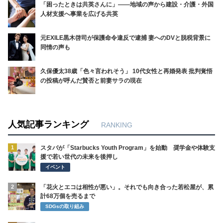
「困ったときは共英さんに」――地域の声から建設・介護・外国
人材支援へ事業を広げる共英
元EXILE黒木啓司が保護命令違反で逮捕 妻へのDVと脱税背景に
同情の声も
久保優太38歳「色々言われそう」 10代女性と再婚発表 批判覚悟
の投稿が呼んだ賛否と前妻サラの現在
人気記事ランキング
RANKING
1
スタバが「Starbucks Youth Program」を始動 奨学金や体験支
援で若い世代の未来を後押し
イベント
2
「花火とエコは相性が悪い」。それでも向き合った若松屋が、累
計68万個を売るまで
SDGsの取り組み