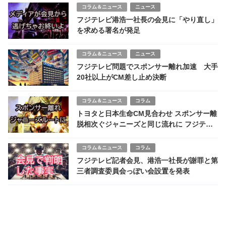
コラム＆ニュース
ニュース
フジテレビ港浩一社長の会見に「やり直し」
を求める署名が発足
コラム＆ニュース
ニュース
フジテレビ問題でスポンサー離れ加速 大手
20社以上がCM差し止め決断
コラム＆ニュース
コラム
トヨタと日本生命CM見合わせ スポンサー離
脱相次ぐジャニーズと同じ流れに フジテレ
ビ出直し必須か
コラム＆ニュース
コラム
フジテレビ記者会見、港浩一社長が謝罪と第
三者調査委員会っぽい会設置を発表