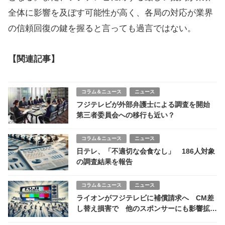
全体に影響を及ぼす可能性が高く、各局の対応が業界
の信頼回復の鍵を握ると言っても過言ではない。
【関連記事】
コラム＆ニュース
ニュース
フジテレビが外部弁護士による調査を開始
第三者委員会への移行も近い？
コラム＆ニュース
ニュース
日テレ、「不適切な会食なし」 186人対象
の調査結果を報告
コラム＆ニュース
ニュース
ライオンがフジテレビに補償請求へ CM差
し替え損害で 他のスポンサーにも影響拡大
か