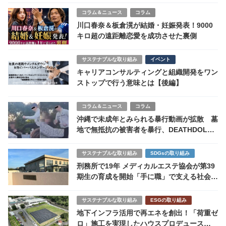
コラム＆ニュース
コラム
川口春奈＆板倉滉が結婚・妊娠発表！9000
キロ超の遠距離恋愛を成功させた裏側
サステナブルな取り組み
イベント
キャリアコンサルティングと組織開発をワン
ストップで行う意味とは【後編】
コラム＆ニュース
コラム
沖縄で未成年とみられる暴行動画が拡散 墓
地で無抵抗の被害者を暴行、DEATHDOL
NOTEが拡散
サステナブルな取り組み
SDGsの取り組み
刑務所で19年 メディカルエステ協会が第39
期生の育成を開始「手に職」で支える社会復
帰
サステナブルな取り組み
ESGの取り組み
地下インフラ活用で再エネを創出！「荷重ゼ
ロ」施工を実現したハウスプロデュース