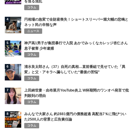
を巡る混乱
コラム
4
円相場の急変で全財産喪失！ショートスリーパー堀大輔の悲鳴と
ネット民の辛辣な声
ニュース
5
神戸高1男子が集団暴行で入院 あかでみっくなカレッジ杏仁さん
息子被害 少年逮捕
コラム
6
清水良太郎さん（37）自死の真相…直前番組で見せていた「異
変」と父・アキラへ漏らしていた“最後の苦悩”
コラム
7
上田綺世妻・由布菜月YouTube炎上 W杯期間のワンオペ発言で批
判殺到の理由
コラム
8
みんなで大家さん 約2881億円の債務超過 高配当7％に飛びつい
た2500人の背景と広告責任論
コラム