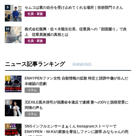
9
セムコは素の自分を受け止めてくれる場所｜技術部門０さん
社員・家族
10
株式会社龍興・佐々木龍生社長、従業員への「顔面蹴り」で炎
上 従業員激減の真相とは
社員・家族
ニュース記事ランキング
RANKING
1
ENHYPENファン女性 自殺情報の拡散 特定と誹謗中傷が生んだ
未確認の悲劇
コラム
2
元EXILE黒木啓司が保護命令違反で逮捕 妻へのDVと脱税背景に
同情の声も
コラム
3
SNSインフルエンサーまぁくん Instagramストーリーで
ENHYPEN・NI-KIの家族を脅迫しファンに謝罪 みなちゃんの死