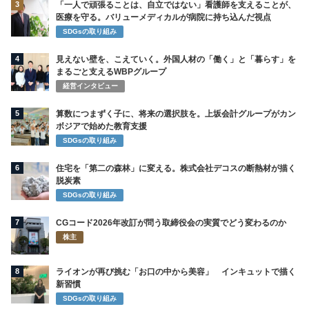
3
「一人で頑張ることは、自立ではない」看護師を支えることが、
医療を守る。バリューメディカルが病院に持ち込んだ視点
SDGsの取り組み
4
見えない壁を、こえていく。外国人材の「働く」と「暮らす」を
まるごと支えるWBPグループ
経営インタビュー
5
算数につまずく子に、将来の選択肢を。上坂会計グループがカン
ボジアで始めた教育支援
SDGsの取り組み
6
住宅を「第二の森林」に変える。株式会社デコスの断熱材が描く
脱炭素
SDGsの取り組み
7
CGコード2026年改訂が問う取締役会の実質でどう変わるのか
株主
8
ライオンが再び挑む「お口の中から美容」 インキュットで描く
新習慣
SDGsの取り組み