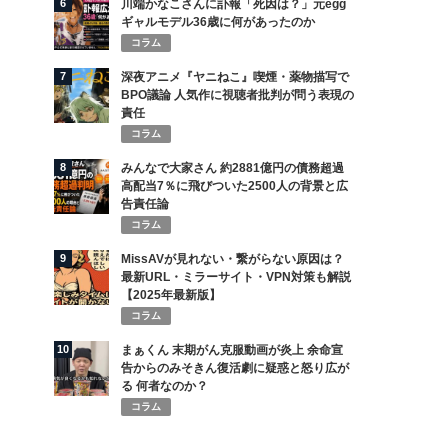
6
川端かなこさんに訃報「死因は？」元egg
ギャルモデル36歳に何があったのか
コラム
7
深夜アニメ『ヤニねこ』喫煙・薬物描写で
BPO議論 人気作に視聴者批判が問う表現の
責任
コラム
8
みんなで大家さん 約2881億円の債務超過
高配当7％に飛びついた2500人の背景と広
告責任論
コラム
9
MissAVが見れない・繋がらない原因は？
最新URL・ミラーサイト・VPN対策も解説
【2025年最新版】
コラム
10
まぁくん 末期がん克服動画が炎上 余命宣
告からのみそきん復活劇に疑惑と怒り広が
る 何者なのか？
コラム