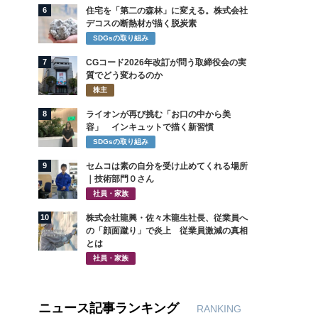
6
住宅を「第二の森林」に変える。株式会社
デコスの断熱材が描く脱炭素
SDGsの取り組み
7
CGコード2026年改訂が問う取締役会の実
質でどう変わるのか
株主
8
ライオンが再び挑む「お口の中から美
容」 インキュットで描く新習慣
SDGsの取り組み
9
セムコは素の自分を受け止めてくれる場所
｜技術部門０さん
社員・家族
10
株式会社龍興・佐々木龍生社長、従業員へ
の「顔面蹴り」で炎上 従業員激減の真相
とは
社員・家族
ニュース記事ランキング
RANKING