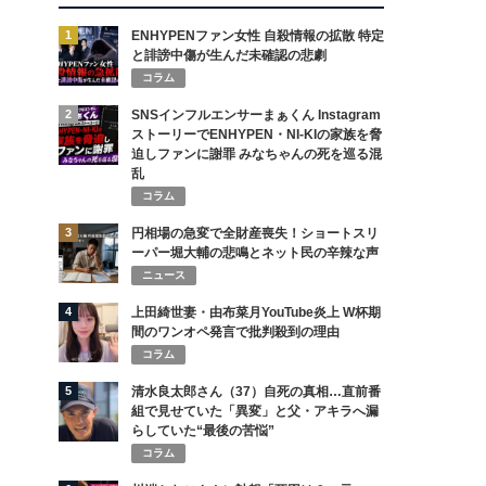
1
ENHYPENファン女性 自殺情報の拡散 特定
と誹謗中傷が生んだ未確認の悲劇
コラム
2
SNSインフルエンサーまぁくん Instagram
ストーリーでENHYPEN・NI-KIの家族を脅
迫しファンに謝罪 みなちゃんの死を巡る混
乱
コラム
3
円相場の急変で全財産喪失！ショートスリ
ーパー堀大輔の悲鳴とネット民の辛辣な声
ニュース
4
上田綺世妻・由布菜月YouTube炎上 W杯期
間のワンオペ発言で批判殺到の理由
コラム
5
清水良太郎さん（37）自死の真相…直前番
組で見せていた「異変」と父・アキラへ漏
らしていた“最後の苦悩”
コラム