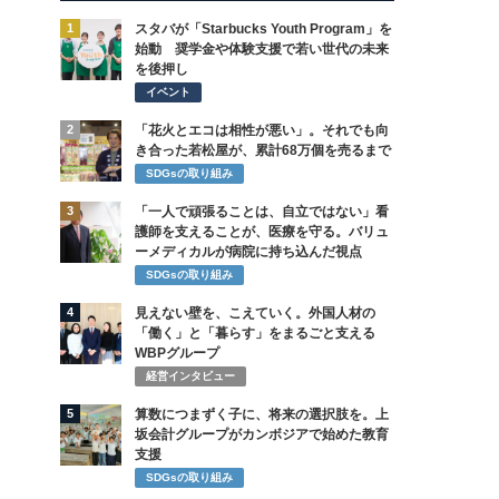
1
スタバが「Starbucks Youth Program」を
始動 奨学金や体験支援で若い世代の未来
を後押し
イベント
2
「花火とエコは相性が悪い」。それでも向
き合った若松屋が、累計68万個を売るまで
SDGsの取り組み
3
「一人で頑張ることは、自立ではない」看
護師を支えることが、医療を守る。バリュ
ーメディカルが病院に持ち込んだ視点
SDGsの取り組み
4
見えない壁を、こえていく。外国人材の
「働く」と「暮らす」をまるごと支える
WBPグループ
経営インタビュー
5
算数につまずく子に、将来の選択肢を。上
坂会計グループがカンボジアで始めた教育
支援
SDGsの取り組み