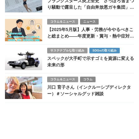
プランクスターズ炎上全史 さっぽろ雪まつ
り騒動で露呈した「自由奔放悪ガキ集団」の
危うい成功モデル
コラム＆ニュース
ニュース
【2025年5月版】人事・労務が今やるべきこ
と総まとめ――年度更新・賞与・熱中症対策
まで網羅
サステナブルな取り組み
SDGsの取り組み
スペックが大手町で示すゴミを資源に変える
未来の形
コラム＆ニュース
コラム
川口 育子さん（インクルーシブディレクタ
ー）＃ソーシャルグッド雑談