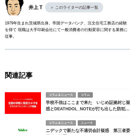
井上 T
＞ このライターの記事一覧
1979年生まれ茨城県出身。帝国データバンク、注文住宅工務店の経験
を得て 現職は大手印刷会社にて一般消費者の行動変容に関する業務に
従事。
関連記事
コラム＆ニュース
コラム
学校不信はここまで来た いじめ証拠封じ疑
惑とDEATHDOL_NOTEが打ち出した防犯カ
メラ・クラウドファンディング構想
コラム＆ニュース
ニュース
ニデックで新たな不適切会計疑惑 第三者委