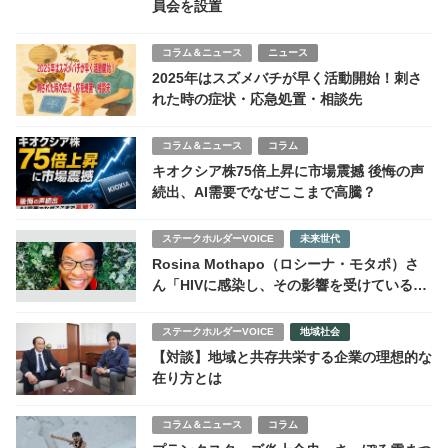
員会を設置
コラム＆ニュース
ニュース
2025年はスズメバチが早く活動開始！刺さ
れた時の症状・応急処置・相談先
コラム＆ニュース
コラム
キオクシア株75倍上昇に市場震撼 後悔の声
続出、AI需要でなぜここまで高騰？
ステークホルダーVOICE
未来世代
Rosina Mothapo（ロシーナ・モタポ）さ
ん「HIVに感染し、その影響を受けている女
性の支援を目的としたNPOを発展させた
い」
ステークホルダーVOICE
地域社会
【対談】地域と共存共栄する企業の理想的な
在り方とは
コラム＆ニュース
コラム