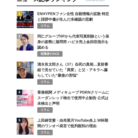
1
ENHYPENファン女性 自殺情報の拡散 特定
と誹謗中傷が生んだ未確認の悲劇
コラム
2
同仁グループHPから代表写真削除という保
身の姿勢に疑問符 ハビタ売上金回収指示を
認める
有識者VOICE
3
清水良太郎さん（37）自死の真相…直前番
組で見せていた「異変」と父・アキラへ漏
らしていた“最後の苦悩”
コラム
4
香港税関 メディキューブ PDRNクリームに
スーダンレッド検出で使用中止勧告 公式は
未検出と声明
コラム
5
上田綺世妻・由布菜月YouTube炎上 W杯期
間のワンオペ発言で批判殺到の理由
コラム