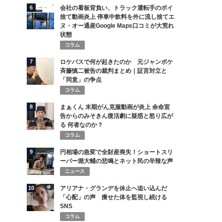
6
会社の看板背負い、トラック運転手のポイ
捨て動画炎上 停車中飲料を外に流し捨てエ
ヌ・オー通産Google Maps口コミが大荒れ
状態
コラム
7
ロケバスで何が起きたのか 元ジャンポケ
斉藤慎二被告の裁判まとめ｜証言対立と
「同意」の争点
コラム
8
まぁくん 末期がん克服動画が炎上 余命宣
告からのみそきん復活劇に疑惑と怒り広が
る 何者なのか？
コラム
9
円相場の急変で全財産喪失！ショートスリ
ーパー堀大輔の悲鳴とネット民の辛辣な声
ニュース
10
アリアナ・グランデを休止へ追い込んだ
「心配」の声 痩せた体を監視し続ける
SNS
コラム