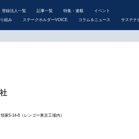
登録法人一覧
記事一覧
特集・連載
イベント
り組み
ステークホルダーVOICE
コラム＆ニュース
サステナ
社
口市領家5-14-8（レンゴー東京工場内）