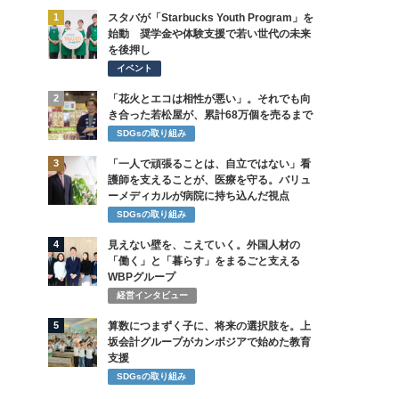
1
スタバが「Starbucks Youth Program」を
始動 奨学金や体験支援で若い世代の未来
を後押し
イベント
2
「花火とエコは相性が悪い」。それでも向
き合った若松屋が、累計68万個を売るまで
SDGsの取り組み
3
「一人で頑張ることは、自立ではない」看
護師を支えることが、医療を守る。バリュ
ーメディカルが病院に持ち込んだ視点
SDGsの取り組み
4
見えない壁を、こえていく。外国人材の
「働く」と「暮らす」をまるごと支える
WBPグループ
経営インタビュー
5
算数につまずく子に、将来の選択肢を。上
坂会計グループがカンボジアで始めた教育
支援
SDGsの取り組み