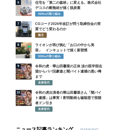
6
住宅を「第二の森林」に変える。株式会社
デコスの断熱材が描く脱炭素
SDGsの取り組み
7
CGコード2026年改訂が問う取締役会の実
質でどう変わるのか
株主
8
ライオンが再び挑む「お口の中から美
容」 インキュットで描く新習慣
SDGsの取り組み
9
令和の虎・華山田馨菜の正体 涙の医学部志
望からパパ活豪遊と闇バイト逮捕の黒い噂
まで
未来世代
10
令和の虎出演者の華山田馨菜さん「闇バイ
ト逮捕」は事実！釈明動画も嘘疑惑で視聴
者ドン引き
未来世代
ニュース記事ランキング
RANKING