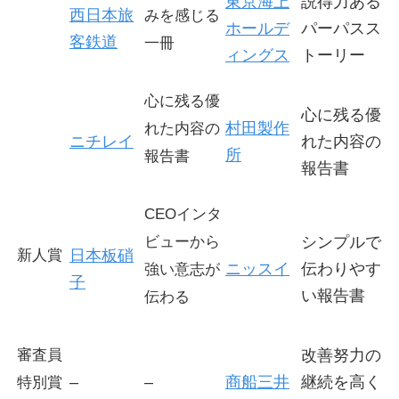
東京海上
説得力ある
西日本旅
みを感じる
ホールデ
パーパスス
客鉄道
一冊
ィングス
トーリー
心に残る優
心に残る優
村田製作
れた内容の
ニチレイ
れた内容の
所
報告書
報告書
CEOインタ
ビューから
シンプルで
新人賞
日本板硝
ニッスイ
伝わりやす
強い意志が
子
い報告書
伝わる
審査員
改善努力の
–
–
商船三井
継続を高く
特別賞