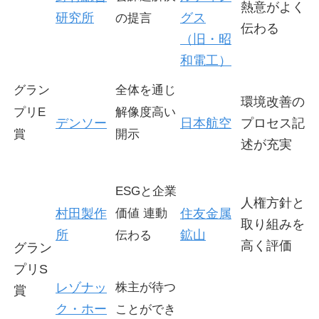
熱意がよく
研究所
グス
の提言
伝わる
（旧・昭
和電工）
グラン
全体を通じ
環境改善の
プリE
解像度高い
デンソー
日本航空
プロセス記
賞
開示
述が充実
ESGと企業
人権方針と
村田製作
価値 連動
住友金属
取り組みを
所
鉱山
伝わる
高く評価
グラン
プリS
レゾナッ
株主が待つ
賞
ク・ホー
ことができ