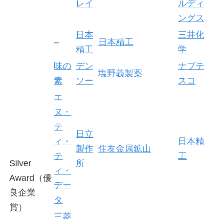
レイ
ルディ
ングス
日本
三井化
–
日本精工
精工
学
味の
デン
ナブテ
塩野義製薬
素
ソー
スコ
エ
ヌ・
テ
日立
ィ・
日本精
製作
住友金属鉱山
テ
工
Silver
所
ィ・
Award（優
デー
良企業
タ
賞）
三菱