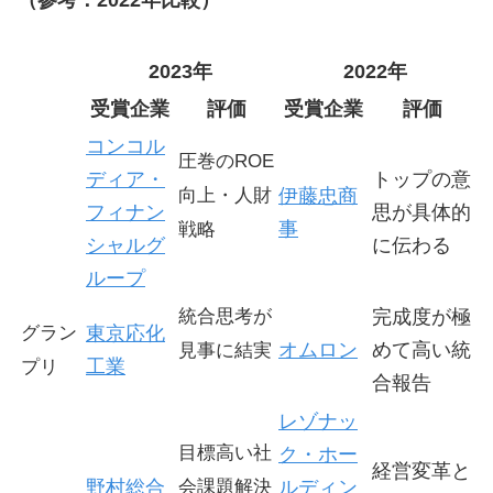
（参考：2022年比較）
2023年
2022年
受賞企業
評価
受賞企業
評価
コンコル
圧巻のROE
ディア・
トップの意
向上・人財
伊藤忠商
フィナン
思が具体的
事
戦略
シャルグ
に伝わる
ループ
統合思考が
完成度が極
グラン
東京応化
オムロン
めて高い統
見事に結実
工業
プリ
合報告
レゾナッ
目標高い社
ク・ホー
経営変革と
野村総合
会課題解決
ルディン