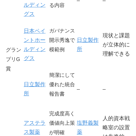
–
–
ルディン
る内容
グス
日本ペイ
ガバナンス
現状と課題
ントホー
日立製作
開示秀逸で
が立体的に
ルディン
所
模範例
グラン
理解できる
グス
プリG
賞
簡潔にして
日立製作
優れた統合
–
–
所
報告書
完成度高く
人的資本戦
アステラ
塩野義製
価値向上策
略室の設置
ス製薬
薬
が明確