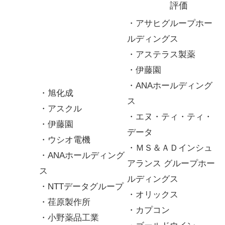
評価
・アサヒグループホー
ルディングス
・アステラス製薬
・伊藤園
・ANAホールディング
・旭化成
ス
・アスクル
・エヌ・ティ・ティ・
・伊藤園
データ
・ウシオ電機
・ＭＳ＆ＡＤインシュ
・ANAホールディング
アランス グループホー
ス
ルディングス
・NTTデータグループ
・オリックス
・荏原製作所
・カプコン
・小野薬品工業