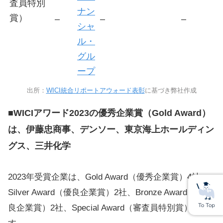
査員特別
ナン
賞）
–
–
–
シャ
ル・
グル
ープ
出所：
WICI統合リポートアウォード表彰
に基づき弊社作成
■
WICI
アワード2023の優秀企業賞（Gold Award）
は、伊藤忠商事、デンソー、東京海上ホールディン
グス、三井化学
2023年受賞企業は、Gold Award（優秀企業賞）4社、
Silver Award（優良企業賞）2社、Bronze Award（準優
良企業賞）2社、Special Award（審査員特別賞）1社で