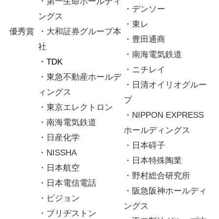
・第一生命ホールディ
・デンソー
ングス
・東レ
優秀賞
・大和証券グループ本
・豊田通商
社
・南海電気鉄道
・TDK
・ニチレイ
・東急不動産ホールデ
・日清オイリオグルー
ィングス
プ
・東京エレクトロン
・NIPPON EXPRESS
・南海電気鉄道
ホールディングス
・日産化学
・日本碍子
・NISSHA
・日本特殊陶業
・日本航空
・野村総合研究所
・日本電信電話
・阪急阪神ホールディ
・ピジョン
ングス
・ブリヂストン