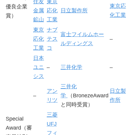
住友
東京
東京応
優良企業
金属
応化
日立製作所
化工業
賞）
鉱山
工業
東京
ナブ
富士フイルムホー
応化
テス
–
ルディングス
工業
コ
日本
ユニ
–
三井化学
–
シス
三井化
アン
日立製
–
学
（BronezeAward
リツ
作所
と同時受賞）
三菱
Special
UFJ
Award（審
フィ