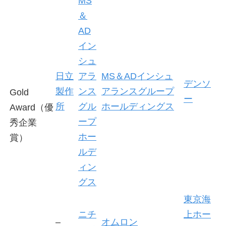
MS
＆
AD
イン
シュ
日立
アラ
MS＆ADインシュ
デンソ
製作
ンス
アランスグループ
Gold
ー
所
グル
ホールディングス
Award（優
ープ
秀企業
ホー
賞）
ルデ
ィン
グス
東京海
ニチ
上ホー
–
オムロン