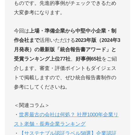
ものです。先進的事例がチェックできるため
大変参考になります。
今回は
上場・準備企業から中堅中小企業・制
作会社まで
活用いただける
2023年版（2024年3
月発表）の最新版「
統合報告書アワード」と
受賞ランキング上位77社
、
好事例65社
をご紹
介します。審査・評価ポイントもダイジェス
トで掲載しますので、ぜひ統合報告書制作の
参考にしてくださいね。
＜関連コラム＞
・
世界最古の会社は何処？ 社歴1000年企業リ
スト老舗・長寿企業ランキング
・
【サステナブル認証ラベル58選】企業認証