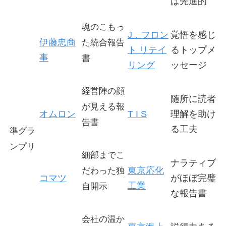
は先進的
魂のこもっ
J．フロン
覚悟を感じ
伊藤忠商
た統合報告
ト リテイ
るトップメ
事
書
リング
ッセージ
経営陣の顔
随所に読者
が見える報
オムロン
T I S
理解を助け
告書
る工夫
準グラ
ンプリ
細部までこ
ナラティブ
東京応化
だわった独
コマツ
がほぼ完璧
工業
自開示
な報告書
会社の温か