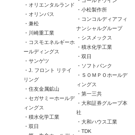
・ゴールドウイン
・オリエンタルランド
・小松製作所
・オリンパス
・コンコルディアフィ
・兼松
ナンシャルグループ
・川崎重工業
・シスメックス
・コスモエネルギーホ
・積水化学工業
ールディングス
・双日
・サンゲツ
・ソフトバンク
・J. フロント リテイ
・ＳＯＭＰＯホールデ
リング
ィングス
・住友金属鉱山
・第一三共
・セガサミーホールデ
・大和証券グループ本
ィングス
社
・積水化学工業
・大和ハウス工業
・双日
・TDK