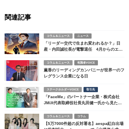
関連記事
コラム＆ニュース
ニュース
「リーダー交代で生まれ変われるか？」日
産・内田誠社長が電撃退任 4月からのエス
ピノーサ新体制始動
コラム＆ニュース
有識者VOICE
薫香のリーディングカンパニーが世界一のフ
レグランス企業になる日
ステークホルダーVOICE
取引先
「FaceMe」のパートナー企業・株式会社
JMiX代表取締役社長丸田健一氏から見たサ
イバーリンク社とは
コラム＆ニュース
コラム
【5万7000件超の反対署名】aespa紅白出場