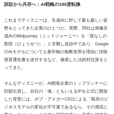
訴訟から共存へ：AI戦略の180度転換
これまでディズニーは、生成AIに対して最も厳しい姿
勢をとってきた企業のひとつだ。実際、同社は画像生
成AIのMidjourney（ミッドジャーニー）を「底なしの
剽窃（ひょうせつ）」と非難し提訴中であり、Google
のAIモデルについても著作物の無断使用を理由に排除
措置通告書を送付するなど、徹底した法的対抗策をと
ってきた。
そんなディズニーが、AI開発企業のトップランナーに
巨額出資し、自社の「魂」ともいえるIPを公式に開放
した背景には、ボブ・アイガーCEOによる「既存のビ
ジネスモデルの変化が不可避であるなら、その潮流に