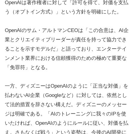
OpenAIは著作権者に対して「許可を得て、対価を支払
う（オプトイン方式）」という方針を明確にした。
OpenAIのサム・アルトマンCEOは「この合意は、AI企
業とクリエイティブリーダーが責任を持って協力でき
ることを示すモデルだ」と語っており、エンターテイ
ンメント業界における信頼獲得のための極めて重要な
「免罪符」となる。
一方、ディズニーはOpenAIのように「正当な対価」を
払わないAI企業（Googleなど）に対しては、依然とし
て法的措置を辞さない構えだ。ディズニーのメッセー
ジは明確である。「AIのトレーニングに我々のIPを使
いたければ、OpenAIのようにルールに従い、対価を払
え。さもなくば戦う」という姿勢は、今後のAI開発に