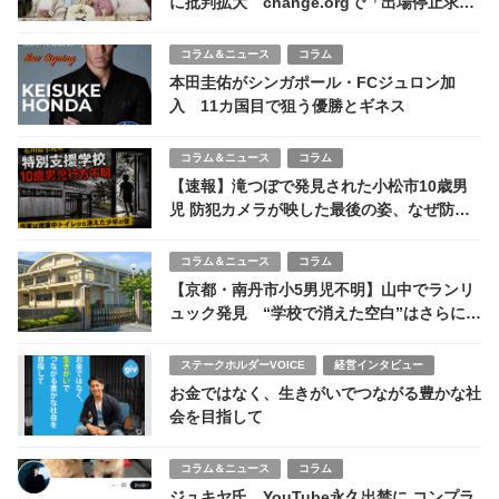
に批判拡大 change.orgで「出場停止求め
ます」うねり強まる
コラム＆ニュース
コラム
本田圭佑がシンガポール・FCジュロン加
入 11カ国目で狙う優勝とギネス
コラム＆ニュース
コラム
【速報】滝つぼで発見された小松市10歳男
児 防犯カメラが映した最後の姿、なぜ防げ
なかったのか
コラム＆ニュース
コラム
【京都・南丹市小5男児不明】山中でランリ
ュック発見 “学校で消えた空白”はさらに重
く
ステークホルダーVOICE
経営インタビュー
お金ではなく、生きがいでつながる豊かな社
会を目指して
コラム＆ニュース
コラム
ジュキヤ氏、YouTube永久出禁に コンプラ