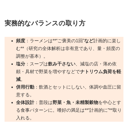
実務的なバランスの取り方
頻度
：ラーメンは**“ご褒美の1回”
など
計画的に楽し
む**（研究の全体解析は非有意であり、量・頻度の
調整が基本）。
塩分
：スープは
飲み干さない
、減塩の店・薄め依
頼・具材で野菜を増やすなどで
ナトリウム負荷を軽
減
。
併用行動
：飲酒とセットにしない、体調や血圧に留
意する。
全体設計
：普段は
野菜・魚・未精製穀物
を中心とす
る食事パターンに。嗜好の満足は**“計画的に”**取り
入れる。