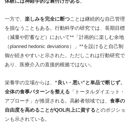
体験には神経学的な裏付けがある
。
一方で、
楽しみを完全に断つ
ことは継続的な自己管理
を損なうこともある。行動科学の研究では、長期目標
（減量や貯蓄など）において**「計画的に楽しむ余地
（planned hedonic deviations）」**を設けると自己制
御が続きやすいと示された。ただしこれは行動研究で
あり、医療介入の直接的根拠ではない。
栄養学の立場からは、
“良い・悪い”と単品で断じず、
全体の食事パターンを整える
「トータルダイエット・
アプローチ」が推奨される。高齢者領域では、
食事の
自由度を高めることがQOL向上に資する
とのポジショ
ンも示されている。