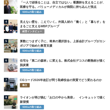
3
「一人で頑張ることは、自立ではない」看護師を支えることが、
医療を守る。バリューメディカルが病院に持ち込んだ視点
SDGsの取り組み
4
見えない壁を、こえていく。外国人材の「働く」と「暮らす」を
まるごと支えるWBPグループ
経営インタビュー
5
算数につまずく子に、将来の選択肢を。上坂会計グループがカン
ボジアで始めた教育支援
SDGsの取り組み
6
住宅を「第二の森林」に変える。株式会社デコスの断熱材が描く
脱炭素
SDGsの取り組み
7
CGコード2026年改訂が問う取締役会の実質でどう変わるのか
株主
8
ライオンが再び挑む「お口の中から美容」 インキュットで描く
新習慣
SDGsの取り組み