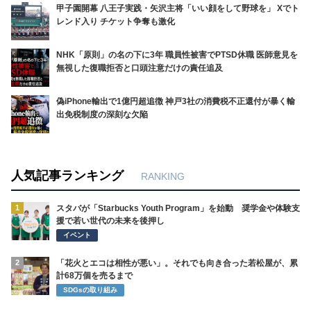
甲子園開幕 八王子実践・矢沢主将「いい顔をして野球を」 Xでト
レンド入り チケット争奪も激化
NHK「原則」の名の下に3年 職員性被害でPTSD休職 医師意見を
無視した復職拒否と口頭注意だけの責任追及
偽iPhone輸出で1億円超追徴 神戸3社の消費税不正還付が暴く輸
出免税制度の深刻な欠陥
人気記事ランキング
RANKING
1
スタバが「Starbucks Youth Program」を始動 奨学金や体験支
援で若い世代の未来を後押し
イベント
2
「花火とエコは相性が悪い」。それでも向き合った若松屋が、累
計68万個を売るまで
SDGsの取り組み