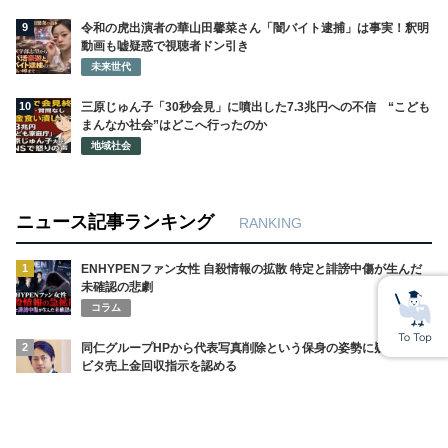
9
令和の虎出演者の華山田馨菜さん「闇バイト逮捕」は事実！釈明
動画も嘘疑惑で視聴者ドン引き
未来世代
10
三原じゅん子「30秒会見」に噴出した7.3兆円への不信 “こども
まんなか社会”はどこへ行ったのか
地域社会
ニュース記事ランキング
RANKING
1
ENHYPENファン女性 自殺情報の拡散 特定と誹謗中傷が生んだ
未確認の悲劇
コラム
2
同仁グループHPから代表写真削除という保身の姿勢に疑問符 ハ
ビタ売上金回収指示を認める
有識者VOICE
3
香港税関 メディキューブ PDRNクリームにスーダンレッド検出
で使用中止勧告 公式は未検出と声明