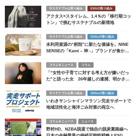
サステナブルな取り組み
ESGの取り組み
アクタス×スタイレム、1.4％の「移行期コッ
トン」で挑むサステナブルの新境地
サステナブルな取り組み
SDGsの取り組み
未利用資源の“籾殻”に新たな価値を。NINE
SENSEの「Kami – 神 -」ブランドが食から
見つめ直す自然と人の関係性
コラム＆ニュース
コラム
「“女性や子育てに対する考え方が嫌いだっ
た”と語った女 26年越しの逮捕、明かされ
た“好意と憎悪”の構図」
サステナブルな取り組み
SDGsの取り組み
いわきサンシャインマラソン完走サポートで
地域活性化と海洋ごみ対策の両立へ
コラム＆ニュース
ニュース
野村HD、NZBA脱退で独自の脱炭素路線へ
日本の金融業界の持続可能性戦略とESG投