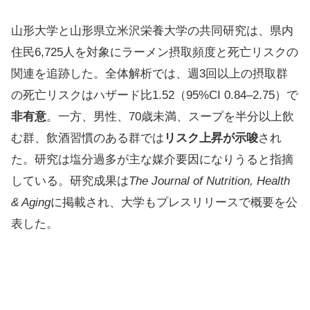
山形大学と山形県立米沢栄養大学の共同研究は、県内
住民6,725人を対象にラーメン摂取頻度と死亡リスクの
関連を追跡した。全体解析では、週3回以上の摂取群
の死亡リスクはハザード比1.52（95%CI 0.84–2.75）で
非有意
。一方、男性、70歳未満、スープを半分以上飲
む群、飲酒習慣のある群では
リスク上昇が示唆
され
た。研究は塩分過多が主な媒介要因になりうると指摘
している。研究成果は
The Journal of Nutrition, Health
& Aging
に掲載され、大学もプレスリリースで概要を公
表した。