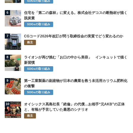
SDGsの取り組み
6
住宅を「第二の森林」に変える。株式会社デコスの断熱材が描く
脱炭素
SDGsの取り組み
7
CGコード2026年改訂が問う取締役会の実質でどう変わるのか
株主
8
ライオンが再び挑む「お口の中から美容」 インキュットで描く
新習慣
SDGsの取り組み
9
第一工業製薬の副産物が日本の農業を救う未活用カリウム肥料化
の衝撃
SDGsの取り組み
10
オイシックス髙島社長「絶倫」の代償…お相手“元AKB”の正体
と、有報が予言していた最悪のシナリオ
株主