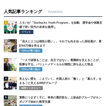
人気記事ランキング
RANKING
1
スタバが「Starbucks Youth Program」を始動 奨学金や体験支
援で若い世代の未来を後押し
イベント
2
「花火とエコは相性が悪い」。それでも向き合った若松屋が、累
計68万個を売るまで
SDGsの取り組み
3
「一人で頑張ることは、自立ではない」看護師を支えることが、
医療を守る。バリューメディカルが病院に持ち込んだ視点
SDGsの取り組み
4
見えない壁を、こえていく。外国人材の「働く」と「暮らす」を
まるごと支えるWBPグループ
経営インタビュー
5
算数につまずく子に、将来の選択肢を。上坂会計グループがカン
ボジアで始めた教育支援