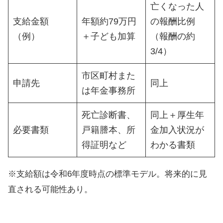
亡くなった人
支給金額
年額約79万円
の報酬比例
（例）
＋子ども加算
（報酬の約
3/4）
市区町村また
申請先
同上
は年金事務所
死亡診断書、
同上＋厚生年
必要書類
戸籍謄本、所
金加入状況が
得証明など
わかる書類
※支給額は令和6年度時点の標準モデル。将来的に見
直される可能性あり。