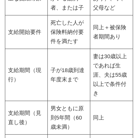
者、または子
父母など
死亡した人が
同上＋被保険
支給開始要件
保険料納付要
者期間あり
件を満たす
妻は30歳以上
であれば生
支給期間（現
子が18歳到達
涯、夫は55歳
行）
年度末まで
以上で条件付
き
男女ともに原
支給期間（見
則5年間（60
同上
直し後）
歳未満）