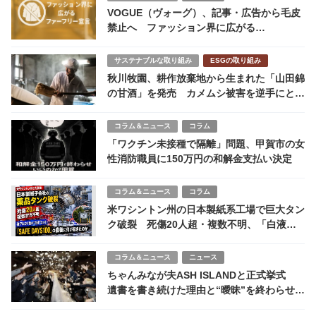
VOGUE（ヴォーグ）、記事・広告から毛皮
禁止へ ファッション界に広がる
「Fur Free（ファーフリー）」 について
考える
サステナブルな取り組み
ESGの取り組み
秋川牧園、耕作放棄地から生まれた「山田錦
の甘酒」を発売 カメムシ被害を逆手にとっ
たアップサイクル商品
コラム＆ニュース
コラム
「ワクチン未接種で隔離」問題、甲賀市の女
性消防職員に150万円の和解金支払い決定
コラム＆ニュース
コラム
米ワシントン州の日本製紙系工場で巨大タン
ク破裂 死傷20人超・複数不明、「白液」
とは何か
コラム＆ニュース
ニュース
ちゃんみなが夫ASH ISLANDと正式挙式
遺書を書き続けた理由と“曖昧”を終わらせた
決意