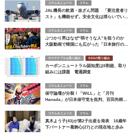
コラム＆ニュース
コラム
JAL機長の飲酒・改ざん問題 「要注意者リ
スト」も機能せず。安全文化は揺らいでいる
のか
コラム＆ニュース
コラム
ぶつかり男はなぜ“弱そうな人”を狙うのか
大阪動画で韓国にも広がった「日本旅行の不
安」
サステナブルな取り組み
ESGの取り組み
カーボンニュートラル認知度は6割超、取り
組みには課題 電通調査
コラム＆ニュース
コラム
保守論壇が分裂！「WiLL」と「月刊
Hanada」が日本保守党を批判、百田尚樹氏
らと対立
コラム＆ニュース
コラム
真木よう子(43)が第2子出産を発表 16歳年
下パートナー葛飾心(27)との現在地と歩み