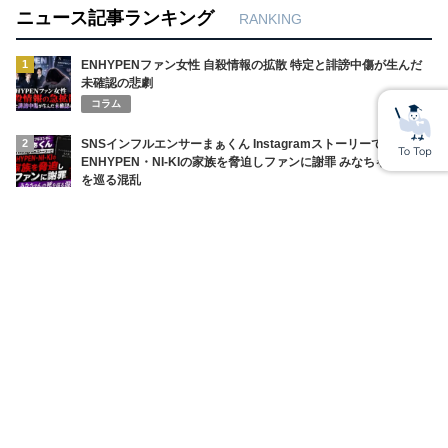
ニュース記事ランキング
RANKING
1
ENHYPENファン女性 自殺情報の拡散 特定と誹謗中傷が生んだ
未確認の悲劇
コラム
2
SNSインフルエンサーまぁくん Instagramストーリーで
ENHYPEN・NI-KIの家族を脅迫しファンに謝罪 みなちゃんの死
を巡る混乱
コラム
3
円相場の急変で全財産喪失！ショートスリーパー堀大輔の悲鳴と
ネット民の辛辣な声
ニュース
4
香港税関 メディキューブ PDRNクリームにスーダンレッド検出
で使用中止勧告 公式は未検出と声明
コラム
5
上田綺世妻・由布菜月YouTube炎上 W杯期間のワンオペ発言で批
判殺到の理由
コラム