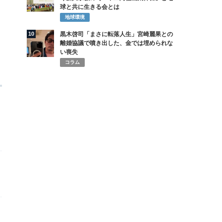
球と共に生きる会とは
地球環境
10
黒木啓司「まさに転落人生」宮崎麗果との
離婚協議で噴き出した、金では埋められな
い喪失
コラム