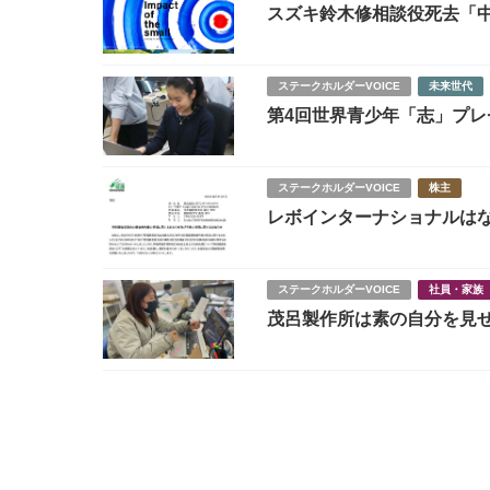
スズキ鈴木修相談役死去「中小企
ィの特徴
ステークホルダーVOICE
未来世代
第4回世界青少年「志」プレ
ん 大阪府 中学３年生｜
使って貧困を解決する」
ステークホルダーVOICE
株主
レボインターナショナルは
問とSAF事業の勝算
ステークホルダーVOICE
社員・家族
茂呂製作所は素の自分を見