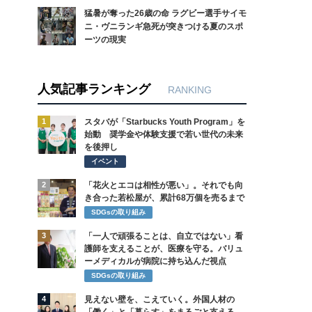
猛暑が奪った26歳の命 ラグビー選手サイモ
ニ・ヴニランギ急死が突きつける夏のスポ
ーツの現実
人気記事ランキング
RANKING
1
スタバが「Starbucks Youth Program」を
始動 奨学金や体験支援で若い世代の未来
を後押し
イベント
2
「花火とエコは相性が悪い」。それでも向
き合った若松屋が、累計68万個を売るまで
SDGsの取り組み
3
「一人で頑張ることは、自立ではない」看
護師を支えることが、医療を守る。バリュ
ーメディカルが病院に持ち込んだ視点
SDGsの取り組み
4
見えない壁を、こえていく。外国人材の