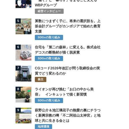
「働く」と「暮らす」をまるごと支える
WBPグループ
経営インタビュー
5
算数につまずく子に、将来の選択肢を。上
坂会計グループがカンボジアで始めた教育
支援
SDGsの取り組み
6
住宅を「第二の森林」に変える。株式会社
デコスの断熱材が描く脱炭素
SDGsの取り組み
7
CGコード2026年改訂が問う取締役会の実
質でどう変わるのか
株主
8
ライオンが再び挑む「お口の中から美
容」 インキュットで描く新習慣
SDGsの取り組み
9
萩野公介＆池江璃花子の熱愛の裏にチラつ
く新興宗教の噂「不二阿祖山太神宮」と地
球と共に生きる会とは
地球環境