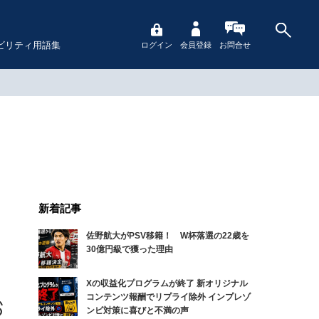
ビリティ用語集
ログイン
会員登録
お問合せ
新着記事
佐野航大がPSV移籍！ W杯落選の22歳を
30億円級で獲った理由
Xの収益化プログラムが終了 新オリジナル
コンテンツ報酬でリプライ除外 インプレゾ
ンビ対策に喜びと不満の声