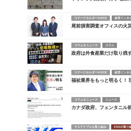
ステークホルダーVOICE
経営インタ
尾前損害調査オフィスの火
コラム＆ニュース
コラム
政府は外食産業だけ取り残す
諦めと怒りの声
ステークホルダーVOICE
経営インタ
福祉業界をもっと明るく！
ート
コラム＆ニュース
ニュース
カナダ政府、フェンタニル
サステナブルな取り組み
ESGの取り