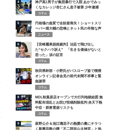
4
神戸高1男子が集団暴行で入院 あかでみっ
くなカレッジ杏仁さん息子被害 少年逮捕
コラム
5
円相場の急変で全財産喪失！ショートスリ
ーパー堀大輔の悲鳴とネット民の辛辣な声
ニュース
6
【宮崎麗果脱税裁判】法廷で飛び出し
た“セクハラ訴え” 「生きる価値がないと
思った」涙の証言
コラム
7
秋田県幹部・小野氏がバスローブ姿で喫煙
オンライン記者会見の前代未聞不祥事と緊
急謝罪
コラム
8
MDL秋葉原店オープンで大行列地獄絵図 無
料配布混乱とお詫び投稿削除批判 炎天下熱
中症・群衆雪崩リスクも
コラム
9
萩野公介＆池江璃花子の熱愛の裏にチラつ
く新興宗教の噂「不二阿祖山太神宮」と地