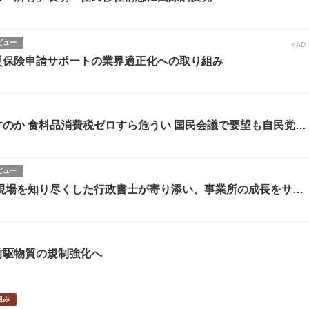
ビュー
<AD 
災保険申請サポートの業界適正化への取り組み
のか 食料品消費税ゼロすら危うい 国民会議で要望も自民党に
ビュー
 現場を知り尽くした行政書士が寄り添い、事業所の成長をサポ
前駆物質の規制強化へ
組み