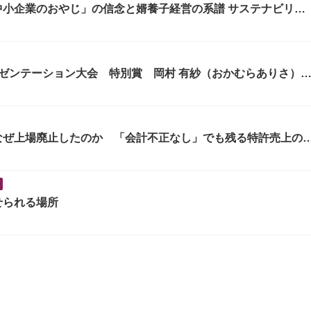
業のおやじ」の信念と婿養子経営の系譜 サステナビリテ
ゼンテーション大会 特別賞 岡村 有紗（おかむらありさ）
志：「世界中の貧困で苦しむ子供達のために、プログラミング
なぜ上場廃止したのか 「会計不正なし」でも残る特許売上の
せられる場所