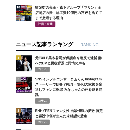
10
歓楽街の帝王・森下グループ「マリン」全
店閉店の怪 総工費10億円の宮殿を捨てて
まで撤退する理由
社員・家族
ニュース記事ランキング
RANKING
1
元EXILE黒木啓司が保護命令違反で逮捕 妻
へのDVと脱税背景に同情の声も
コラム
2
SNSインフルエンサーまぁくん Instagram
ストーリーでENHYPEN・NI-KIの家族を脅
迫しファンに謝罪 みなちゃんの死を巡る混
乱
コラム
3
ENHYPENファン女性 自殺情報の拡散 特定
と誹謗中傷が生んだ未確認の悲劇
コラム