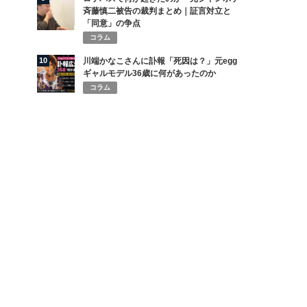
斉藤慎二被告の裁判まとめ｜証言対立と
「同意」の争点
コラム
10
川端かなこさんに訃報「死因は？」元egg
ギャルモデル36歳に何があったのか
コラム