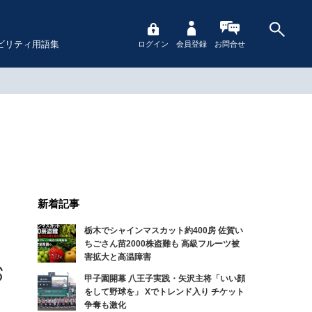
ビリティ用語集
ログイン
会員登録
お問合せ
新着記事
栃木でシャインマスカット約400房 佐賀い
ちごさん苗2000株盗難も 高級フルーツ被
害拡大と高温障害
甲子園開幕 八王子実践・矢沢主将「いい顔
をして野球を」 Xでトレンド入り チケット
争奪も激化