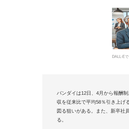
DALL-E
バンダイは12日、4月から報酬
収を従来比で平均58％引き上げ
図る狙いがある。また、新卒社
る。