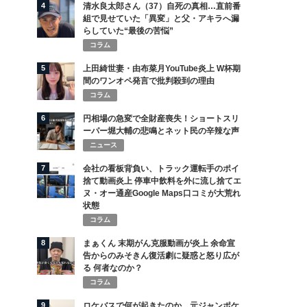
4
清水良太郎さん（37）自死の真相…直前番
組で見せていた「異変」と父・アキラへ漏
らしていた“最後の苦悩”
コラム
5
上田綺世妻・由布菜月YouTube炎上 W杯期
間のワンオペ発言で批判殺到の理由
コラム
6
円相場の急変で全財産喪失！ショートスリ
ーパー堀大輔の悲鳴とネット民の辛辣な声
ニュース
7
会社の看板背負い、トラック運転手のポイ
捨て動画炎上 停車中飲料を外に流し捨てエ
ヌ・オー通産Google Maps口コミが大荒れ
状態
コラム
8
まぁくん 末期がん克服動画が炎上 余命宣
告からのみそきん復活劇に疑惑と怒り広が
る 何者なのか？
コラム
9
ロケバスで何が起きたのか 元ジャンポケ