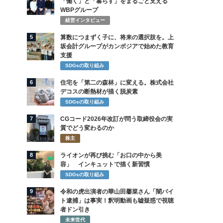
「働く」と「暮らす」をまるごと支える
WBPグループ
経営インタビュー
5
算数につまずく子に、将来の選択肢を。上
坂会計グループがカンボジアで始めた教育
支援
SDGsの取り組み
6
住宅を「第二の森林」に変える。株式会社
デコスの断熱材が描く脱炭素
SDGsの取り組み
7
CGコード2026年改訂が問う取締役会の実
質でどう変わるのか
株主
8
ライオンが再び挑む「お口の中から美
容」 インキュットで描く新習慣
SDGsの取り組み
9
令和の虎出演者の華山田馨菜さん「闇バイ
ト逮捕」は事実！釈明動画も嘘疑惑で視聴
者ドン引き
未来世代