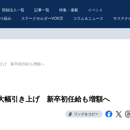
登録法人一覧
記事一覧
特集・連載
イベント
り組み
ステークホルダーVOICE
コラム＆ニュース
サステナ
上げ 新卒初任給も増額へ
大幅引き上げ 新卒初任給も増額へ
リンクをコピー