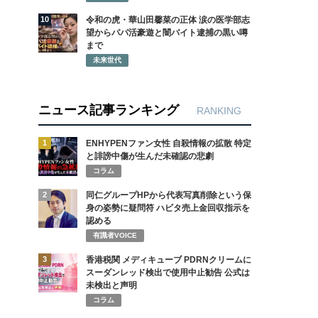
10
令和の虎・華山田馨菜の正体 涙の医学部志
望からパパ活豪遊と闇バイト逮捕の黒い噂
まで
未来世代
ニュース記事ランキング
RANKING
1
ENHYPENファン女性 自殺情報の拡散 特定
と誹謗中傷が生んだ未確認の悲劇
コラム
2
同仁グループHPから代表写真削除という保
身の姿勢に疑問符 ハビタ売上金回収指示を
認める
有識者VOICE
3
香港税関 メディキューブ PDRNクリームに
スーダンレッド検出で使用中止勧告 公式は
未検出と声明
コラム