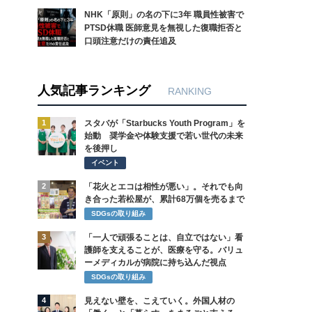
NHK「原則」の名の下に3年 職員性被害で
PTSD休職 医師意見を無視した復職拒否と
口頭注意だけの責任追及
人気記事ランキング
RANKING
1
スタバが「Starbucks Youth Program」を
始動 奨学金や体験支援で若い世代の未来
を後押し
イベント
2
「花火とエコは相性が悪い」。それでも向
き合った若松屋が、累計68万個を売るまで
SDGsの取り組み
3
「一人で頑張ることは、自立ではない」看
護師を支えることが、医療を守る。バリュ
ーメディカルが病院に持ち込んだ視点
SDGsの取り組み
4
見えない壁を、こえていく。外国人材の