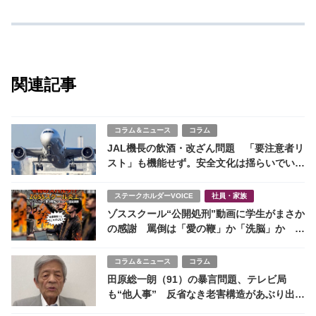
場価値の高いスキルや資格の習得が重要性を増してい
ることを示している。変化の激しい現代社会におい
て、常に自身のスキルをアップデートし、市場のニー
ズに適応していく姿勢が求められる。
特に、専門知識を有する資格は、キャリアチェンジや
独立開業を目指す上で強力な武器となる。また、実用
的なスキルは、日々の業務効率向上に繋がり、ひいて
はキャリアアップにも繋がるだろう。
個々のビジネスパーソンは、自身のキャリアプランを
見据え、ランキング情報を参考にしながら、必要なス
キルや資格を積極的に習得していくことが重要となる
だろう。