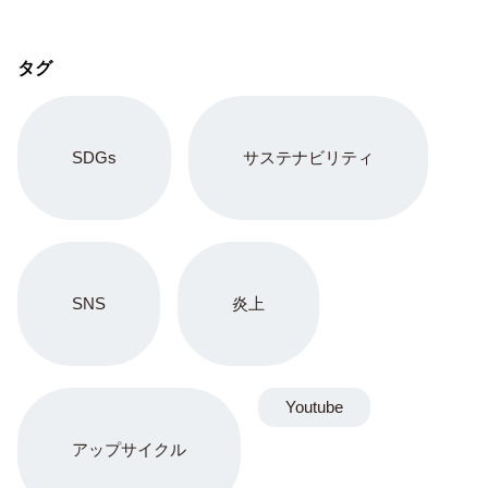
ニュース記事ランキング
RANKING
1
元EXILE黒木啓司が保護命令違反で逮捕 妻へのDVと脱税背景に
同情の声も
コラム
2
元ジャンポケ斉藤慎二被告のTikTokライブが拡散 求刑7年直後に
ギフトねだり「末期状態」と話題
コラム
3
琵琶湖三市同時花火大会が中止 運営は民間実行委 3市関与否定で
詐欺疑惑と返金不安が拡大
コラム
4
SNSインフルエンサーまぁくん Instagramストーリーで
ENHYPEN・NI-KIの家族を脅迫しファンに謝罪 みなちゃんの死
を巡る混乱
コラム
5
秋田県幹部・小野氏がバスローブ姿で喫煙 オンライン記者会見の