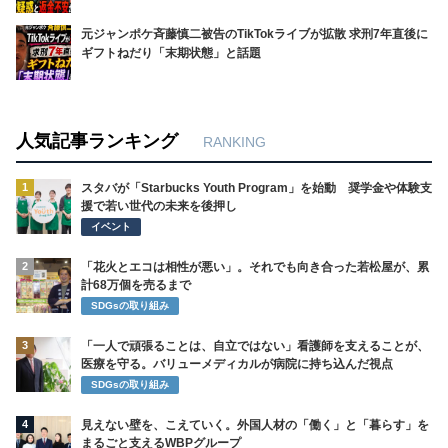
ステークホルダーVOICE
地域社会
伊東市長選新人・杉本憲也氏が初当選 過去
最多9人の激戦制す 前市長・田久保氏は学
歴詐称説明なきまま惨敗
コラム＆ニュース
コラム
10歳小学生の二重整形動画に批判殺到 美
容クリニックが直面する「倫理」と「説明責
任」
コラム＆ニュース
ニュース
日本だけでない欧州観光地も悲鳴 オーバー
ツーリズムの深刻化
コラム＆ニュース
コラム
葛飾区東新小岩で金塊2kg強奪 新小岩駅近
くの路上、約5300万円相当か
コラム＆ニュース
コラム
マッチングアプリで300万円詐欺 元ホスト
と客の女を再逮捕、借金名目で迫った手口の