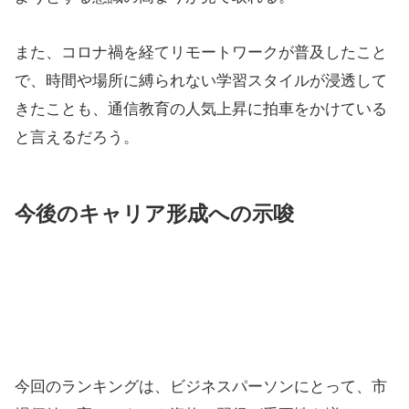
知識を必要とする資格取得を目指す講座がランクイン
している。その他、近年注目を集めている子ども発達
障がい支援アドバイザーや、ビジネスパーソンにとっ
て必須スキルになりつつあるMOS（マイクロソフト
オフィス スペシャリスト）も人気を集めている。
背景にある経済状況と自己啓発意識の
向上
ランキング結果の背景には、昨今の経済状況や雇用不
安が影響していると考えられる。先行きの見えない時
代において、個人が自身のスキルアップや資格取得に
積極的に投資することで、キャリアの安定性を確保し
ようとする意識の高まりが見て取れる。