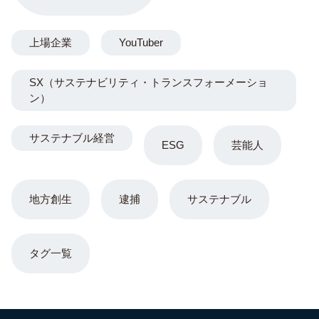
前代未聞不祥事と緊急謝罪
コラム
6
清水良太郎さん（37）自死の真相…直前番組で見せていた「異
変」と父・アキラへ漏らしていた“最後の苦悩”
コラム
7
円相場の急変で全財産喪失！ショートスリーパー堀大輔の悲鳴と
ネット民の辛辣な声
ニュース
8
神戸高1男子が集団暴行で入院 あかでみっくなカレッジ杏仁さん
息子被害 少年逮捕
コラム
9
MDL秋葉原店オープンで大行列地獄絵図 無料配布混乱とお詫び
投稿削除批判 炎天下熱中症・群衆雪崩リスクも
コラム
10
萩野公介＆池江璃花子の熱愛の裏にチラつく新興宗教の噂「不二
阿祖山太神宮」と地球と共に生きる会とは
地球環境