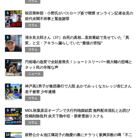
ギフトねだり「末期状態」と話題
人気記事ランキング
RANKING
1
スタバが「Starbucks Youth Program」を始動 奨学金や体験支
援で若い世代の未来を後押し
イベント
2
「花火とエコは相性が悪い」。それでも向き合った若松屋が、累
計68万個を売るまで
SDGsの取り組み
3
「一人で頑張ることは、自立ではない」看護師を支えることが、
医療を守る。バリューメディカルが病院に持ち込んだ視点
SDGsの取り組み
4
見えない壁を、こえていく。外国人材の「働く」と「暮らす」を
まるごと支えるWBPグループ
経営インタビュー