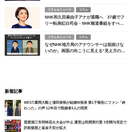
関連記事
コラム＆ニュース
コラム
JAL機長の飲酒・改ざん問題 「要注意者リ
スト」も機能せず。安全文化は揺らいでいる
のか
ステークホルダーVOICE
社員・家族
ゾススクール“公開処刑”動画に学生がまさか
の感謝 罵倒は「愛の鞭」か「洗脳」か 令
和のスパルタ議論
コラム＆ニュース
コラム
田原総一朗（91）の暴言問題、テレビ局
も“他人事” 反省なき老害構造があぶり出す
報道の病