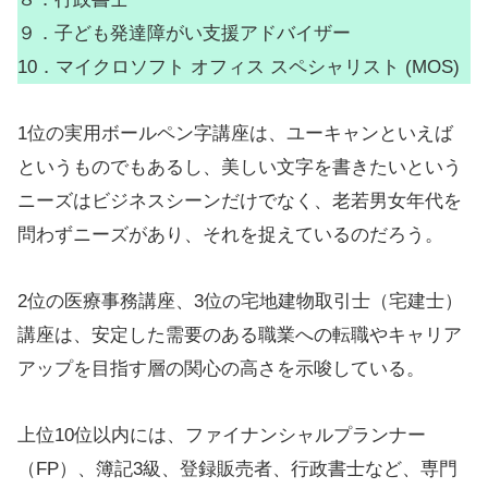
目次
実用スキルと資格取得への関心の高ま
り
ランキングは以下の通り。
１．実用ボールペン字
２．医療事務
３．宅地建物取引士（宅建士）
４．ファイナンシャルプランナー（FP）
５．簿記３級
６．調剤薬局事務
７．登録販売者
８．行政書士