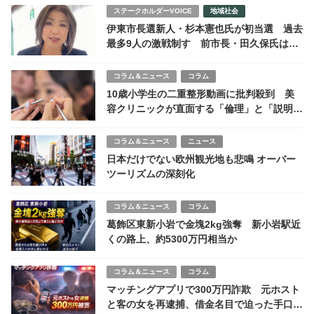
Tags
FP
ランキング
医療事務
国家資格
宅地建物取引士
発達障害
簿記
行政書士
資格
通信教育
通信講座
ライター：
coki 編集部
＞ このライターの記事一覧
サステナブル情報を紹介するWEBメディアcokiの編集部です。主にニ
ュースや解説記事などを担当するチームです。