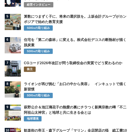
悪質さ
コラム＆ニュース
コラム
NHK和久田麻由子アナが退職へ 37歳でフ
リー転身紅白司会・NHK報道番組をすべて
経験した“到達点”とは
コラム＆ニュース
コラム
なぜNHK地方局のアナウンサーは垢抜けな
いのか。画面の向こうに見える“見え方の格
差”