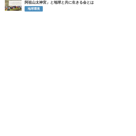
5
算数につまずく子に、将来の選択肢を。上坂会計グループがカン
ボジアで始めた教育支援
SDGsの取り組み
6
住宅を「第二の森林」に変える。株式会社デコスの断熱材が描く
脱炭素
SDGsの取り組み
7
CGコード2026年改訂が問う取締役会の実質でどう変わるのか
株主
8
ライオンが再び挑む「お口の中から美容」 インキュットで描く
新習慣
SDGsの取り組み
9
萩野公介＆池江璃花子の熱愛の裏にチラつく新興宗教の噂「不二
阿祖山太神宮」と地球と共に生きる会とは
地球環境
10
歓楽街の帝王・森下グループ「マリン」全店閉店の怪 総工費10
億円の宮殿を捨ててまで撤退する理由
社員・家族