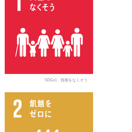
SDGs1．貧困をなくそう