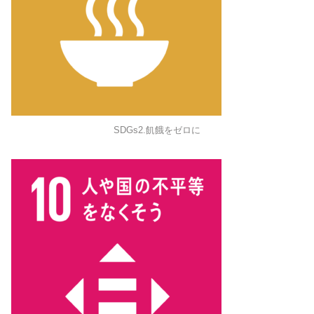
SDGs2.飢餓をゼロに