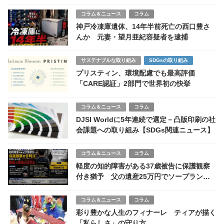
コラム＆ニュース
コラム
神戸冷凍庫遺体、14年半前死亡の西口豊さ
んか 元妻・望月亜紀容疑者を逮捕
サステナブルな取り組み
SDGsの取り組み
プリスティン、環境配慮でも最高評価
「CARE認証」2部門で世界初の快挙
コラム＆ニュース
コラム
DJSI Worldに5年連続で選定－凸版印刷の社
会課題への取り組み【SDGs関連ニュース】
コラム＆ニュース
コラム
軽度の知的障害がある37歳被告に保護観察
付き猶予 父の遺産25万円でソープランド
約10回、下着8点窃盗
コラム＆ニュース
コラム
彩り豊かな人生のフィナーレ ティアが描く
「私らしさ」の守り方