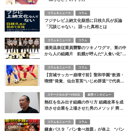
コラム＆ニュース
コラム
フジテレビ上納文化疑惑に日枝久氏が反論
「冗談じゃない」 語った真相とは
コラム＆ニュース
コラム
瀬美温泉従業員襲撃のツキノワグマ、胃の中
から人の組織片 飢餓が呼んだ“人食い化”の
実態
コラム＆ニュース
コラム
【宮城サッカー崩壊寸前】聖和学園“飲酒・
喫煙”発覚、仙台育英“いじめ辞退”で代表ゼ
ロへ…抽選会目前の前代未聞事態
ステークホルダーVOICE
経営インタビュー
熱狂を生み出す組織の作り方 組織改革を成
功させ企業を上場させた男のメソッド 齊藤
ビジネスデザイン
コラム＆ニュース
コラム
鎌倉パスタ「パン食べ放題」が炎上 “パン