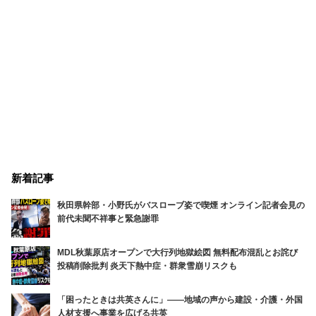
新着記事
秋田県幹部・小野氏がバスローブ姿で喫煙 オンライン記者会見の
前代未聞不祥事と緊急謝罪
MDL秋葉原店オープンで大行列地獄絵図 無料配布混乱とお詫び
投稿削除批判 炎天下熱中症・群衆雪崩リスクも
「困ったときは共英さんに」――地域の声から建設・介護・外国
人材支援へ事業を広げる共英