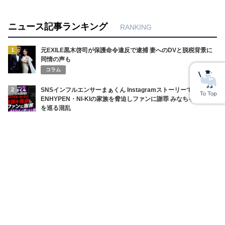
ニュース記事ランキング
RANKING
1
元EXILE黒木啓司が保護命令違反で逮捕 妻へのDVと脱税背景に
同情の声も
コラム
2
SNSインフルエンサーまぁくん Instagramストーリーで
ENHYPEN・NI-KIの家族を脅迫しファンに謝罪 みなちゃんの死
を巡る混乱
コラム
3
ENHYPENファン女性 自殺情報の拡散 特定と誹謗中傷が生んだ
未確認の悲劇
コラム
4
神戸高1男子が集団暴行で入院 あかでみっくなカレッジ杏仁さん
息子被害 少年逮捕
コラム
5
【宮崎麗果脱税裁判】法廷で飛び出した“セクハラ訴え” 「生き