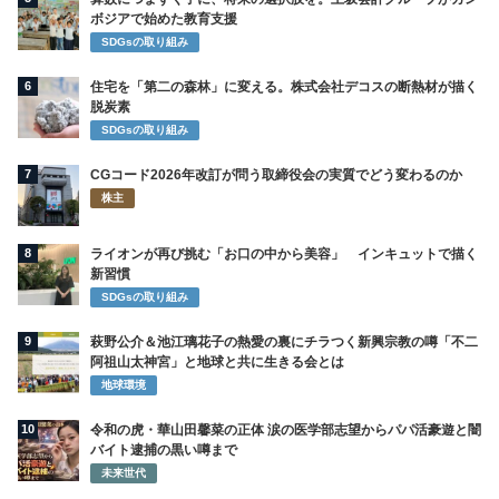
ボジアで始めた教育支援
SDGsの取り組み
6
住宅を「第二の森林」に変える。株式会社デコスの断熱材が描く
脱炭素
SDGsの取り組み
7
CGコード2026年改訂が問う取締役会の実質でどう変わるのか
株主
8
ライオンが再び挑む「お口の中から美容」 インキュットで描く
新習慣
SDGsの取り組み
9
萩野公介＆池江璃花子の熱愛の裏にチラつく新興宗教の噂「不二
阿祖山太神宮」と地球と共に生きる会とは
地球環境
10
令和の虎・華山田馨菜の正体 涙の医学部志望からパパ活豪遊と闇
バイト逮捕の黒い噂まで
未来世代