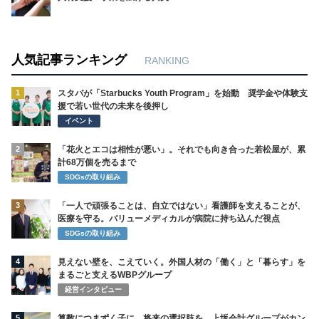
人気記事ランキング
RANKING
1
スタバが「Starbucks Youth Program」を始動 奨学金や体験支
援で若い世代の未来を後押し
イベント
2
「花火とエコは相性が悪い」。それでも向き合った若松屋が、累
計68万個を売るまで
SDGsの取り組み
3
「一人で頑張ることは、自立ではない」看護師を支えることが、
医療を守る。バリューメディカルが病院に持ち込んだ視点
SDGsの取り組み
4
見えない壁を、こえていく。外国人材の「働く」と「暮らす」を
まるごと支えるWBPグループ
経営インタビュー
5
算数につまずく子に、将来の選択肢を。上坂会計グループがカン