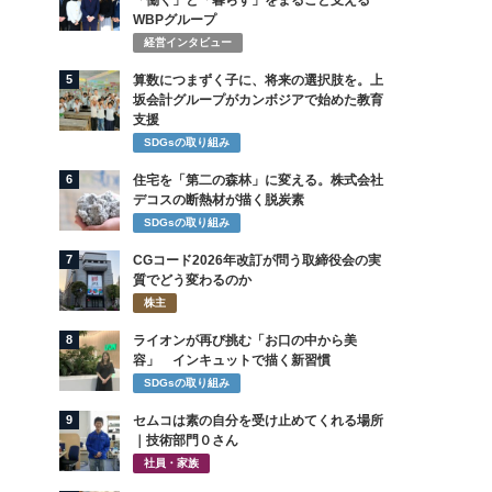
「働く」と「暮らす」をまるごと支える
WBPグループ
経営インタビュー
5
算数につまずく子に、将来の選択肢を。上
坂会計グループがカンボジアで始めた教育
支援
SDGsの取り組み
6
住宅を「第二の森林」に変える。株式会社
デコスの断熱材が描く脱炭素
SDGsの取り組み
7
CGコード2026年改訂が問う取締役会の実
質でどう変わるのか
株主
8
ライオンが再び挑む「お口の中から美
容」 インキュットで描く新習慣
SDGsの取り組み
9
セムコは素の自分を受け止めてくれる場所
｜技術部門０さん
社員・家族