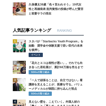
久保優太38歳「色々言われそう」 10代女
性と再婚発表 批判覚悟の投稿が呼んだ賛否
と前妻サラの現在
人気記事ランキング
RANKING
1
スタバが「Starbucks Youth Program」を
始動 奨学金や体験支援で若い世代の未来
を後押し
イベント
2
「花火とエコは相性が悪い」。それでも向
き合った若松屋が、累計68万個を売るまで
SDGsの取り組み
3
「一人で頑張ることは、自立ではない」看
護師を支えることが、医療を守る。バリュ
ーメディカルが病院に持ち込んだ視点
SDGsの取り組み
4
見えない壁を、こえていく。外国人材の