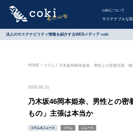
cokiについて
サステナブルな取
法人のサステナビリティ情報を紹介するWEBメディア coki
HOME
コラム
乃木坂46岡本姫奈、男性との密着写真・
2026.05.21
乃木坂46岡本姫奈、男性との密
もの」主張は本当か
コラム＆ニュース
コラム
ニュース