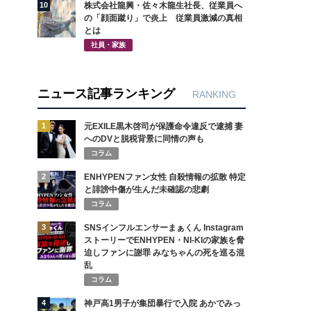
10
株式会社龍興・佐々木龍生社長、従業員へ
の「顔面蹴り」で炎上 従業員激減の真相
とは
社員・家族
ニュース記事ランキング
RANKING
1
元EXILE黒木啓司が保護命令違反で逮捕 妻
へのDVと脱税背景に同情の声も
コラム
2
ENHYPENファン女性 自殺情報の拡散 特定
と誹謗中傷が生んだ未確認の悲劇
コラム
3
SNSインフルエンサーまぁくん Instagram
ストーリーでENHYPEN・NI-KIの家族を脅
迫しファンに謝罪 みなちゃんの死を巡る混
乱
コラム
4
神戸高1男子が集団暴行で入院 あかでみっ