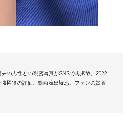
去の男性との親密写真がSNSで再拡散。2022
ー抜擢後の評価、動画流出疑惑、ファンの賛否