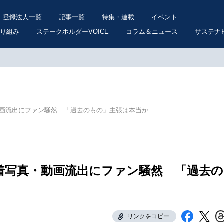
登録法人一覧
記事一覧
特集・連載
イベント
り組み
ステークホルダーVOICE
コラム＆ニュース
サステナ
動画流出にファン騒然 「過去のもの」主張は本当か
着写真・動画流出にファン騒然 「過去の
リンクをコピー