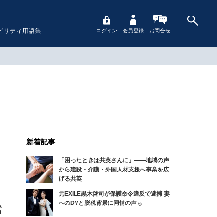
ビリティ用語集
ログイン
会員登録
お問合せ
新着記事
「困ったときは共英さんに」――地域の声
から建設・介護・外国人材支援へ事業を広
げる共英
元EXILE黒木啓司が保護命令違反で逮捕 妻
へのDVと脱税背景に同情の声も