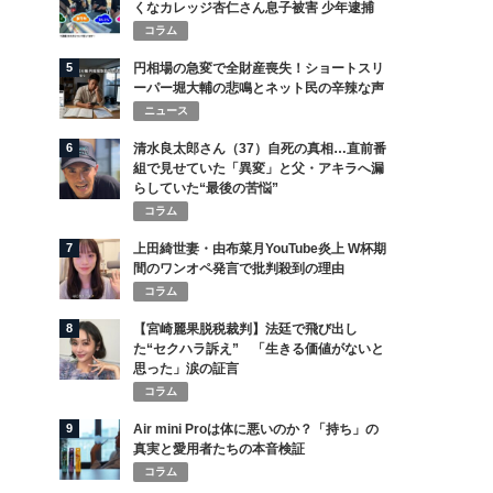
くなカレッジ杏仁さん息子被害 少年逮捕
コラム
5
円相場の急変で全財産喪失！ショートスリ
ーパー堀大輔の悲鳴とネット民の辛辣な声
ニュース
6
清水良太郎さん（37）自死の真相…直前番
組で見せていた「異変」と父・アキラへ漏
らしていた“最後の苦悩”
コラム
7
上田綺世妻・由布菜月YouTube炎上 W杯期
間のワンオペ発言で批判殺到の理由
コラム
8
【宮崎麗果脱税裁判】法廷で飛び出し
た“セクハラ訴え” 「生きる価値がないと
思った」涙の証言
コラム
9
Air mini Proは体に悪いのか？「持ち」の
真実と愛用者たちの本音検証
コラム