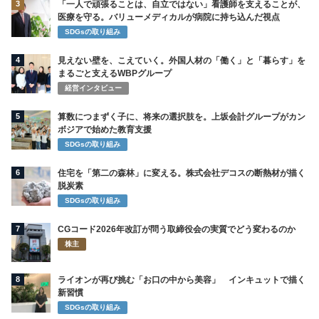
3
「一人で頑張ることは、自立ではない」看護師を支えることが、
医療を守る。バリューメディカルが病院に持ち込んだ視点
SDGsの取り組み
4
見えない壁を、こえていく。外国人材の「働く」と「暮らす」を
まるごと支えるWBPグループ
経営インタビュー
5
算数につまずく子に、将来の選択肢を。上坂会計グループがカン
ボジアで始めた教育支援
SDGsの取り組み
6
住宅を「第二の森林」に変える。株式会社デコスの断熱材が描く
脱炭素
SDGsの取り組み
7
CGコード2026年改訂が問う取締役会の実質でどう変わるのか
株主
8
ライオンが再び挑む「お口の中から美容」 インキュットで描く
新習慣
SDGsの取り組み