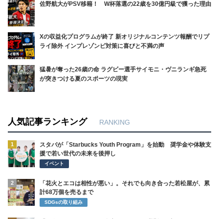
佐野航大がPSV移籍！ W杯落選の22歳を30億円級で獲った理由
Xの収益化プログラムが終了 新オリジナルコンテンツ報酬でリプ
ライ除外 インプレゾンビ対策に喜びと不満の声
猛暑が奪った26歳の命 ラグビー選手サイモニ・ヴニランギ急死
が突きつける夏のスポーツの現実
人気記事ランキング
RANKING
1
スタバが「Starbucks Youth Program」を始動 奨学金や体験支
援で若い世代の未来を後押し
イベント
2
「花火とエコは相性が悪い」。それでも向き合った若松屋が、累
計68万個を売るまで
SDGsの取り組み