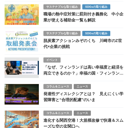
サステナブルな取り組み
SDGsの取り組み
職場の熱中症対策に罰則付き義務化 中小企
業が使える補助金一覧も解説
サステナブルな取り組み
SDGsの取り組み
脱炭素アクションみぞのくち 川崎市のZ世
代×企業の挑戦
イベント
「なぜ、フィンランドは高い幸福度と経済を
両立できるのか？」幸福の国・フィンランド
からの提言【cokiウェビナーレポート】
コラム＆ニュース
ニュース
発達性ディスレクシアとは？ 見えにくい学
習障害と“合理的配慮”のいま
コラム＆ニュース
ニュース
進化する関西空港！大規模改修で快適＆スム
ーズな空の玄関口へ