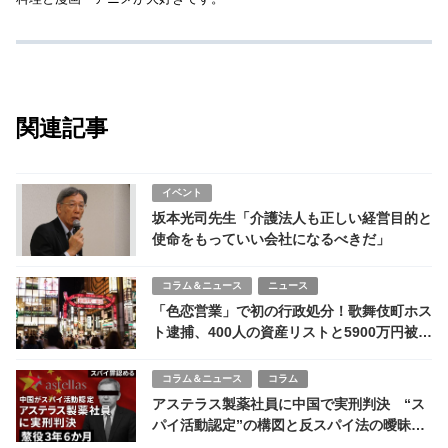
関連記事
イベント
坂本光司先生「介護法人も正しい経営目的と
使命をもっていい会社になるべきだ」
コラム＆ニュース
ニュース
「色恋営業」で初の行政処分！歌舞伎町ホス
ト逮捕、400人の資産リストと5900万円被害
の実態 改正風営法
コラム＆ニュース
コラム
アステラス製薬社員に中国で実刑判決 “ス
パイ活動認定”の構図と反スパイ法の曖昧な
リスク