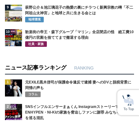
9
萩野公介＆池江璃花子の熱愛の裏にチラつく新興宗教の噂「不二
阿祖山太神宮」と地球と共に生きる会とは
地球環境
10
歓楽街の帝王・森下グループ「マリン」全店閉店の怪 総工費10
億円の宮殿を捨ててまで撤退する理由
社員・家族
ニュース記事ランキング
RANKING
1
元EXILE黒木啓司が保護命令違反で逮捕 妻へのDVと脱税背景に
同情の声も
コラム
2
SNSインフルエンサーまぁくん Instagramストーリーで
ENHYPEN・NI-KIの家族を脅迫しファンに謝罪 みなちゃんの死
を巡る混乱
コラム
3
神戸高1男子が集団暴行で入院 あかでみっくなカレッジ杏仁さん