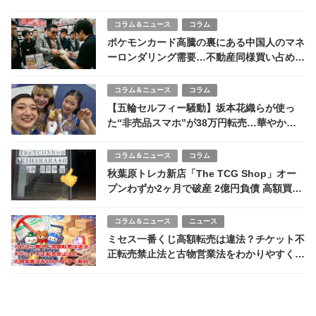
コラム＆ニュース
コラム
ポケモンカード高騰の裏にある中国人のマネ
ーロンダリング需要…不動産同様買い占めら
れる日本
コラム＆ニュース
コラム
【五輪セルフィー騒動】坂本花織らが使っ
た“非売品スマホ”が38万円転売…華やかな
閉会式の裏側
コラム＆ニュース
コラム
秋葉原トレカ新店「The TCG Shop」オー
プンわずか2ヶ月で破産 2億円負債 高額買取
未払い被害者続出「計画倒産か」怒りの声
コラム＆ニュース
ニュース
ミセス一番くじ高額転売は違法？チケット不
正転売禁止法と古物営業法をわかりやすく解
説