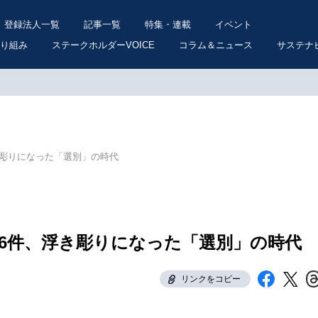
登録法人一覧
記事一覧
特集・連載
イベント
り組み
ステークホルダーVOICE
コラム＆ニュース
サステナ
き彫りになった「選別」の時代
46件、浮き彫りになった「選別」の時代
リンクをコピー