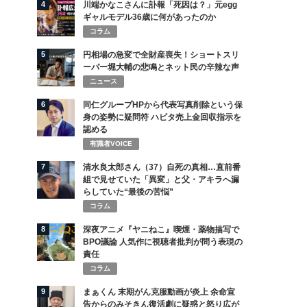
4
川端かなこさんに訃報「死因は？」元egg
ギャルモデル36歳に何があったのか
コラム
5
円相場の急変で全財産喪失！ショートスリ
ーパー堀大輔の悲鳴とネット民の辛辣な声
ニュース
6
同仁グループHPから代表写真削除という保
身の姿勢に疑問符 ハビタ売上金回収指示を
認める
有識者VOICE
7
清水良太郎さん（37）自死の真相…直前番
組で見せていた「異変」と父・アキラへ漏
らしていた“最後の苦悩”
コラム
8
深夜アニメ『ヤニねこ』喫煙・薬物描写で
BPO議論 人気作に視聴者批判が問う表現の
責任
コラム
9
まぁくん 末期がん克服動画が炎上 余命宣
告からのみそきん復活劇に疑惑と怒り広が