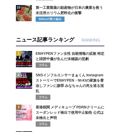
10
第一工業製薬の副産物が日本の農業を救う
未活用カリウム肥料化の衝撃
SDGsの取り組み
ニュース記事ランキング
RANKING
1
ENHYPENファン女性 自殺情報の拡散 特定
と誹謗中傷が生んだ未確認の悲劇
コラム
2
SNSインフルエンサーまぁくん Instagram
ストーリーでENHYPEN・NI-KIの家族を脅
迫しファンに謝罪 みなちゃんの死を巡る混
乱
コラム
3
香港税関 メディキューブ PDRNクリームに
スーダンレッド検出で使用中止勧告 公式は
未検出と声明
コラム