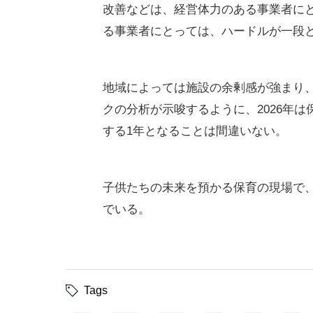
特に深刻なのが、小規模な事業者や、0
費という重い固定費が経営を圧迫する
け、定員を縮小せざるを得ない「負の
営難から不正受給に手を染め、行政処
いう。