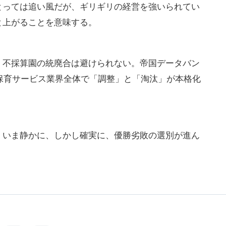
〜2歳児を中心とした園だ。定員割れが続けば、人件
。さらに、保育士不足による採用難が追い打ちをか
スパイラル」に陥るケースも少なくない。中には、経
分を受けて退場を余儀なくされる事例も散見されると