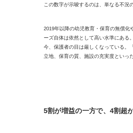
「待機児童ゼロ」の裏で進
帝国データバンクによると、2025年に
円以上、法的整理）は14件に達し、前
の退出ともいえる休廃業や解散は32件
出件数は計46件となった。これは前年
である。
この数字が示唆するのは、単なる不況
2019年以降の幼児教育・保育の無償
ーズ自体は依然として高い水準にある
今、保護者の目は厳しくなっている。