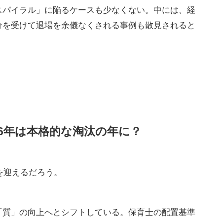
が直面する「経営の崖」
わけではないという点だ。
見ると、前年度から「増益」となった事業者は54.9％
半数を超えた。これは、政府による公定価格（運営費）
善が功を奏した形だ。適切な人員配置を行い、加算措
を大きく伸ばしている。また、高齢者デイサービスと
みな経営戦略をとる事業者も現れている。
減益」および「赤字」の事業者は合計で45.1％に上
ている。