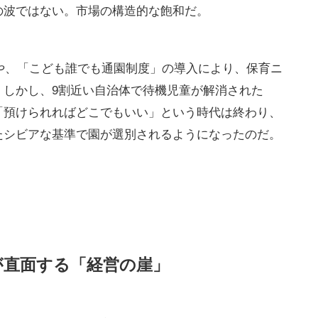
む過去最多の市場退出
発生した「保育園」運営事業者の倒産（負債1000万
年の7件から倍増したという。これに加え、水面下で
（前年24件）に上り、これらを合わせた市場からの退
比で約1.5倍、統計開始以来、年間で過去最多の数字
の波ではない。市場の構造的な飽和だ。
化や、「こども誰でも通園制度」の導入により、保育ニ
。しかし、9割近い自治体で待機児童が解消された
「預けられればどこでもいい」という時代は終わり、