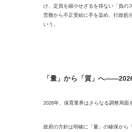
5割が増益の一方で、4割超
興味深いのは、業界全体が沈んでいる
同調査における2024年度の損益動向を
に達し、2015年度以来9年ぶりに過
の引き上げ、特に人件費周りの処遇改
置をフルに活用できた事業者は、収益
の複合経営などで固定費を削減する巧
一方で、光が強ければ影も濃くなる。「
り、依然として4割超が苦境に立たされ