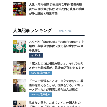
大阪・河内長野 刃物男死亡事件 警察発砲
後の自傷映像が拡散 公式死因と映像の乖離
が呼ぶ議論と報道不信
人気記事ランキング
RANKING
1
スタバが「Starbucks Youth Program」を
始動 奨学金や体験支援で若い世代の未来
を後押し
イベント
2
「花火とエコは相性が悪い」。それでも向
き合った若松屋が、累計68万個を売るまで
SDGsの取り組み
3
「一人で頑張ることは、自立ではない」看
護師を支えることが、医療を守る。バリュ
ーメディカルが病院に持ち込んだ視点
SDGsの取り組み
4
見えない壁を、こえていく。外国人材の