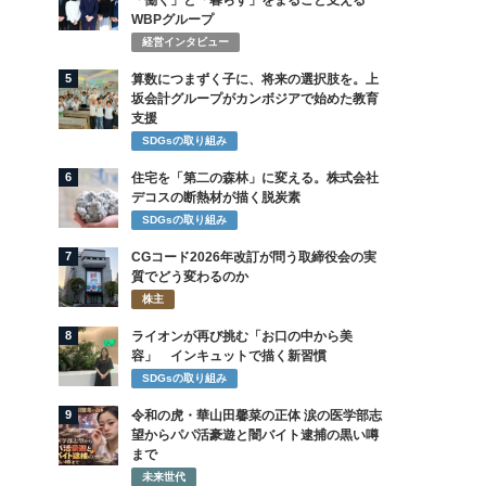
「働く」と「暮らす」をまるごと支える
WBPグループ
経営インタビュー
5
算数につまずく子に、将来の選択肢を。上
坂会計グループがカンボジアで始めた教育
支援
SDGsの取り組み
6
住宅を「第二の森林」に変える。株式会社
デコスの断熱材が描く脱炭素
SDGsの取り組み
7
CGコード2026年改訂が問う取締役会の実
質でどう変わるのか
株主
8
ライオンが再び挑む「お口の中から美
容」 インキュットで描く新習慣
SDGsの取り組み
9
令和の虎・華山田馨菜の正体 涙の医学部志
望からパパ活豪遊と闇バイト逮捕の黒い噂
まで
未来世代