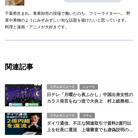
千葉県生まれ。青果卸売の現場で働いたのち、フリーライターへ。 野
菜や果物のようにみずみずしい旬な話題を届けたいと思っています。
料理と漫画・アニメが大好きです。
関連記事
コラム＆ニュース
ニュース
日テレ「月曜から夜ふかし」中国出身女性の
カラス発言をねつ造で大炎上 村上総務相異
例の言及、視聴者からは「テレビ全体が信用
できなくなる」
コラム＆ニュース
コラム
ダイワ通信、不正な関連取引で賃料2億円以
上を社長に還流 上場審査でも虚偽説明の疑
い