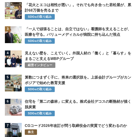
2
「花火とエコは相性が悪い」。それでも向き合った若松屋が、累
計68万個を売るまで
SDGsの取り組み
3
「一人で頑張ることは、自立ではない」看護師を支えることが、
医療を守る。バリューメディカルが病院に持ち込んだ視点
SDGsの取り組み
4
見えない壁を、こえていく。外国人材の「働く」と「暮らす」を
まるごと支えるWBPグループ
経営インタビュー
5
算数につまずく子に、将来の選択肢を。上坂会計グループがカン
ボジアで始めた教育支援
SDGsの取り組み
6
住宅を「第二の森林」に変える。株式会社デコスの断熱材が描く
脱炭素
SDGsの取り組み
7
CGコード2026年改訂が問う取締役会の実質でどう変わるのか
株主