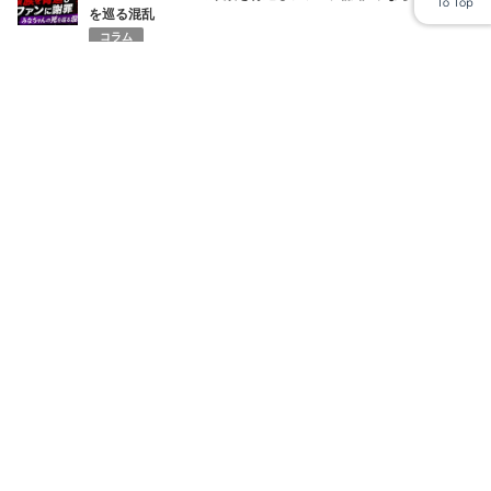
を巡る混乱
コラム
3
円相場の急変で全財産喪失！ショートスリーパー堀大輔の悲鳴と
ネット民の辛辣な声
ニュース
4
上田綺世妻・由布菜月YouTube炎上 W杯期間のワンオペ発言で批
判殺到の理由
コラム
5
神戸高1男子が集団暴行で入院 あかでみっくなカレッジ杏仁さん
息子被害 少年逮捕
コラム
6
清水良太郎さん（37）自死の真相…直前番組で見せていた「異
変」と父・アキラへ漏らしていた“最後の苦悩”
コラム
7
深夜アニメ『ヤニねこ』喫煙・薬物描写でBPO議論 人気作に視
聴者批判が問う表現の責任
コラム