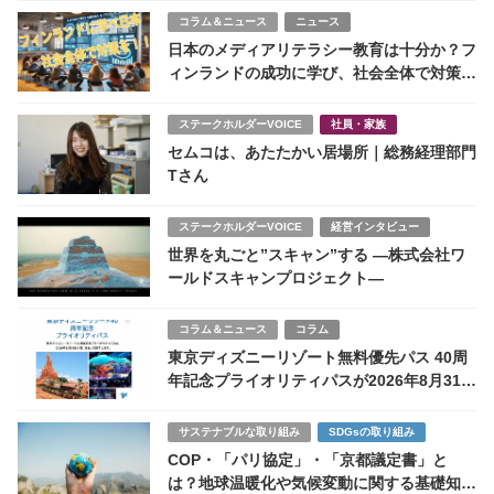
コラム＆ニュース
ニュース
日本のメディアリテラシー教育は十分か？フ
ィンランドの成功に学び、社会全体で対策
を！
ステークホルダーVOICE
社員・家族
セムコは、あたたかい居場所｜総務経理部門
Tさん
ステークホルダーVOICE
経営インタビュー
世界を丸ごと”スキャン”する ―株式会社ワ
ールドスキャンプロジェクト―
コラム＆ニュース
コラム
東京ディズニーリゾート無料優先パス 40周
年記念プライオリティパスが2026年8月31日
で終了 ファンに衝撃走る
サステナブルな取り組み
SDGsの取り組み
COP・「パリ協定」・「京都議定書」と
は？地球温暖化や気候変動に関する基礎知識