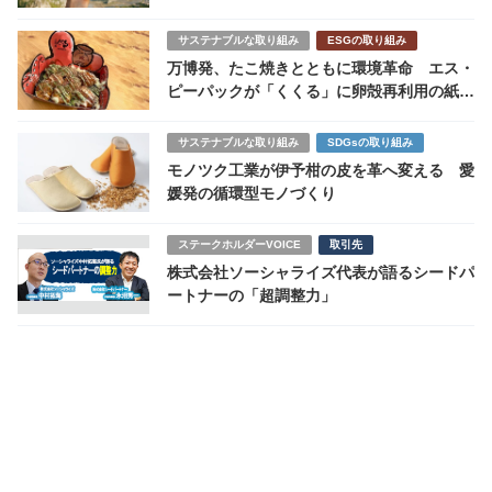
【SDGs関連ニュース】
サステナブルな取り組み
ESGの取り組み
万博発、たこ焼きとともに環境革命 エス・
ピーパックが「くくる」に卵殻再利用の紙皿
を提供開始
サステナブルな取り組み
SDGsの取り組み
モノツク工業が伊予柑の皮を革へ変える 愛
媛発の循環型モノづくり
ステークホルダーVOICE
取引先
株式会社ソーシャライズ代表が語るシードパ
ートナーの「超調整力」