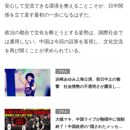
安心して交流できる環境を整えることこそが、日中関
係を立て直す最初の一歩になるはずだ。
政治の都合で文化を断とうとする姿勢は、国際社会で
は通用しない。中国は今回の誤算を直視し、文化交流
を再び開くことが求められている。
コラム
浜崎あゆみ上海公演、前日中止の衝
撃 社会情勢の不透明さが露呈し
た“表現の断絶”
コラム
大槻マキ、中国ライブが熱唱中に強制
終了！中国政府の“隠されたメッセー