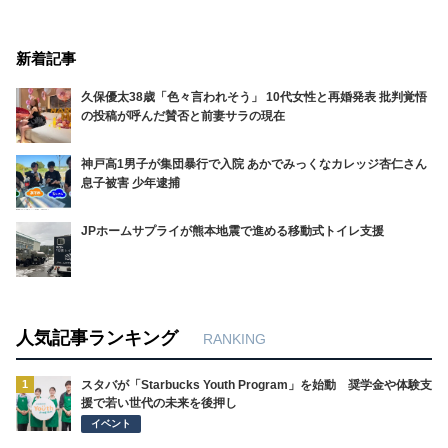
新着記事
久保優太38歳「色々言われそう」 10代女性と再婚発表 批判覚悟
の投稿が呼んだ賛否と前妻サラの現在
神戸高1男子が集団暴行で入院 あかでみっくなカレッジ杏仁さん
息子被害 少年逮捕
JPホームサプライが熊本地震で進める移動式トイレ支援
人気記事ランキング
RANKING
1
スタバが「Starbucks Youth Program」を始動 奨学金や体験支
援で若い世代の未来を後押し
イベント