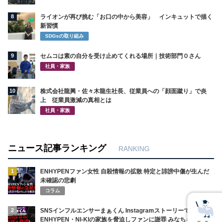
8
ライオンが再び挑む「お口の中から美容」 インキュットで描く
新習慣
SDGsの取り組み
9
セムコは素の自分を受け止めてくれる場所｜技術部門０さん
社員・家族
10
株式会社龍興・佐々木龍生社長、従業員への「顔面蹴り」で炎
上 従業員激減の真相とは
社員・家族
ニュース記事ランキング
RANKING
1
ENHYPENファン女性 自殺情報の拡散 特定と誹謗中傷が生んだ
未確認の悲劇
コラム
2
SNSインフルエンサーまぁくん Instagramストーリーで
ENHYPEN・NI-KIの家族を脅迫しファンに謝罪 みなちゃんの死