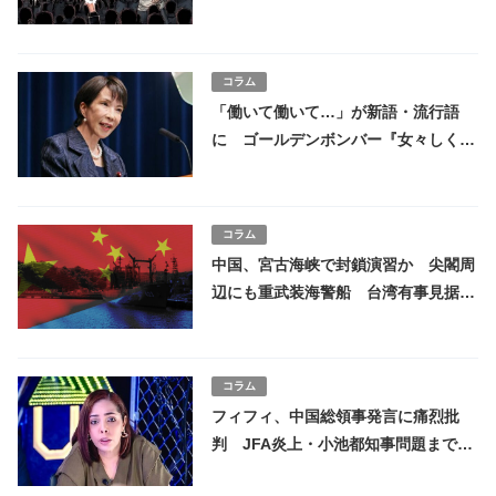
ジ”とは？
コラム
「働いて働いて…」が新語・流行語
に ゴールデンボンバー『女々しく
て』2025ver冒頭にも登場
コラム
中国、宮古海峡で封鎖演習か 尖閣周
辺にも重武装海警船 台湾有事見据
え、緊張高まる
コラム
フィフィ、中国総領事発言に痛烈批
判 JFA炎上・小池都知事問題までも
の申す“論客ぶり”の源流とは