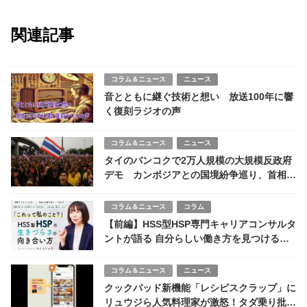
関連記事
コラム＆ニュース
ニュース
音とともに継ぐ技術と想い 放送100年に響
く復刻ラジオの声
コラム＆ニュース
ニュース
タイのバンコクで2万人規模の大規模反政府
デモ カンボジアとの国境紛争巡り、首相退
陣要求
コラム＆ニュース
コラム
【前編】HSS型HSP専門キャリアコンサルタ
ントが語る 自分らしい働き方を見つける方
法とは？生きづらさを感じているあなたへ。
コラム＆ニュース
ニュース
クックパッド新機能「レシピスクラップ」に
リュウジら人気料理家が激怒！タダ乗り批判