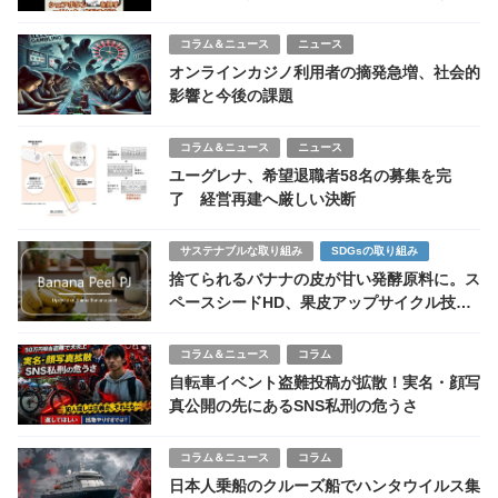
も強行した裏事情は？
コラム＆ニュース
ニュース
オンラインカジノ利用者の摘発急増、社会的
影響と今後の課題
コラム＆ニュース
ニュース
ユーグレナ、希望退職者58名の募集を完
了 経営再建へ厳しい決断
サステナブルな取り組み
SDGsの取り組み
捨てられるバナナの皮が甘い発酵原料に。ス
ペースシードHD、果皮アップサイクル技術
で特許出願
コラム＆ニュース
コラム
自転車イベント盗難投稿が拡散！実名・顔写
真公開の先にあるSNS私刑の危うさ
コラム＆ニュース
コラム
日本人乗船のクルーズ船でハンタウイルス集