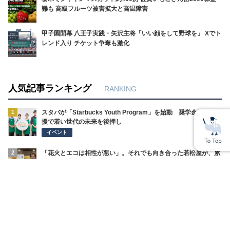
難も 高級フルーツ被害拡大と高温障害
甲子園開幕 八王子実践・矢沢主将「いい顔をして野球を」 Xでト
レンド入り チケット争奪も激化
人気記事ランキング
RANKING
1
スタバが「Starbucks Youth Program」を始動 奨学金や体験支
援で若い世代の未来を後押し
イベント
2
「花火とエコは相性が悪い」。それでも向き合った若松屋が、累
計68万個を売るまで
SDGsの取り組み
3
「一人で頑張ることは、自立ではない」看護師を支えることが、
医療を守る。バリューメディカルが病院に持ち込んだ視点
SDGsの取り組み