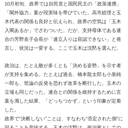
10月初旬、政界では自民党と国民民主の「政策連携」
「閣外協力」案が現実味を帯びていた。高市総理と玉
木代表の関係も良好と伝えられ、政界の空気は「玉木
入閣あるか」でざわついた。だが、支持母体である連
合の芳野友子会長が「連立入りは容認できない」と発
言し、状況は一変する。ここで玉木は沈黙を選んだ。
政治は、たとえ敵が多くとも「決める姿勢」を示す者
が支持を集める。たとえば過去、橋本龍太郎も小泉純
一郎も、世論の反発を恐れず改革を断行した。玉木の
立場も同じだった。連合との関係を維持するために言
葉を濁した結果、「どっちつかず」という印象が定着
した。
政界で“決断しない”ことは、すなわち“否定された側”に
回ることを意味する。玉木の沈黙は、政治家としての