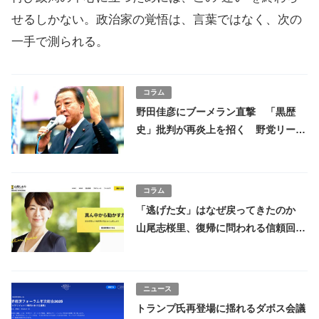
せるしかない。政治家の覚悟は、言葉ではなく、次の
一手で測られる。
コラム
野田佳彦にブーメラン直撃 「黒歴
史」批判が再炎上を招く 野党リーダ
ーの言葉が軽くなった理由
コラム
「逃げた女」はなぜ戻ってきたのか
山尾志桜里、復帰に問われる信頼回復
のカギは？ 国民民主党不倫容認政党
の批判
ニュース
トランプ氏再登場に揺れるダボス会議