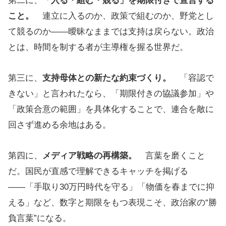
第二に、
「入る・組む・競る」を期限付きで宣言する
こと。
連立に入るのか、政策で組むのか、野党とし
て競るのか――曖昧なままでは支持は戻らない。政治
とは、時間を制する者が主導権を握る世界だ。
第三に、
支持母体との新たな約束づくり。
「容認で
きない」と言われたなら、「期限付きの協議参加」や
「政策合意の範囲」を具体化することで、連合を敵に
回さず進める余地はある。
第四に、
メディア戦略の再構築。
言葉を磨くこと
だ。国民が直感で理解できるキャッチを掲げる
――「手取り30万円時代を守る」「物価を春までに抑
える」など、数字と期限をもつ表現こそ、政治家の“勝
負言葉”になる。