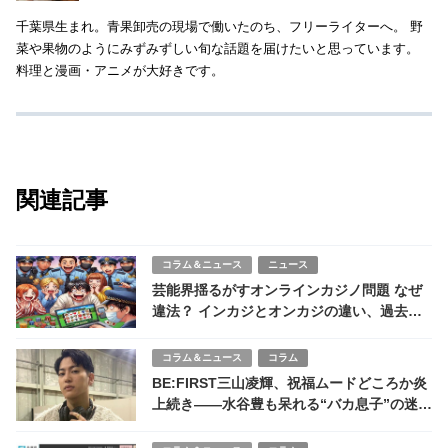
千葉県生まれ。青果卸売の現場で働いたのち、フリーライターへ。 野
菜や果物のようにみずみずしい旬な話題を届けたいと思っています。
料理と漫画・アニメが大好きです。
関連記事
コラム＆ニュース
ニュース
芸能界揺るがすオンラインカジノ問題 なぜ
違法？ インカジとオンカジの違い、過去動
画発掘で謹慎の波
コラム＆ニュース
コラム
BE:FIRST三山凌輝、祝福ムードどころか炎
上続き――水谷豊も呆れる“バカ息子”の迷走
劇