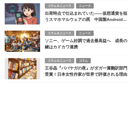
コラム＆ニュース
ニュース
出荷時点で仕込まれていた——仮想通貨を狙
うスマホマルウェアの罠 中国製Android端
末に潜む新たな脅威
コラム＆ニュース
ニュース
ソニー、ゲーム好調で過去最高益へ 成長の
鍵はカドカワ連携
コラム＆ニュース
コラム
王谷晶『ババヤガの夜』がダガー賞翻訳部門
受賞！日本女性作家が世界で評価される理由