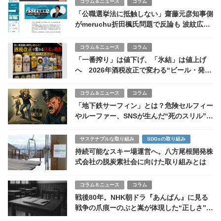
コラム＆ニュース
コラム
「公職選挙法に抵触しない」齋藤元彦知事側
がmeruchu折田楓氏問題で反論も 波紋広が
る
コラム＆ニュース
コラム
「一番搾り」は値下げ、「氷結」は値上げ
へ 2026年酒税改正で変わる“ビール・発泡
酒”の勢力図
コラム＆ニュース
コラム
「地下鉄サーフィン」とは？危険セルフィー
やルーファー、SNSが生んだ“死のスリル”ブ
ームの闇
サステナブルな取り組み
SDGsの取り組み
持続可能なスキー場運営へ。八方尾根開発株
式会社の脱炭素社会に向けた取り組みとは
コラム＆ニュース
コラム
戦後80年。NHK朝ドラ『あんぱん』に見る
戦争の爪痕ーのぶと嵩が体現した“正しさ”と
沈黙の記憶