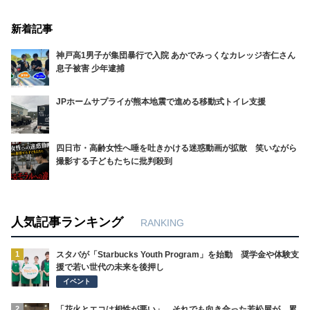
新着記事
神戸高1男子が集団暴行で入院 あかでみっくなカレッジ杏仁さん
息子被害 少年逮捕
JPホームサプライが熊本地震で進める移動式トイレ支援
四日市・高齢女性へ唾を吐きかける迷惑動画が拡散 笑いながら
撮影する子どもたちに批判殺到
人気記事ランキング
RANKING
1
スタバが「Starbucks Youth Program」を始動 奨学金や体験支
援で若い世代の未来を後押し
イベント
2
「花火とエコは相性が悪い」。それでも向き合った若松屋が、累