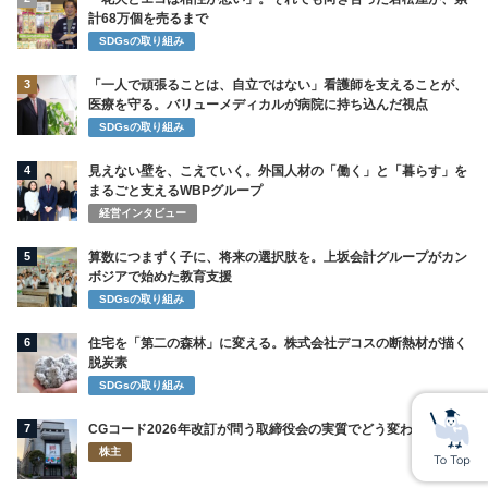
計68万個を売るまで
SDGsの取り組み
3
「一人で頑張ることは、自立ではない」看護師を支えることが、
医療を守る。バリューメディカルが病院に持ち込んだ視点
SDGsの取り組み
4
見えない壁を、こえていく。外国人材の「働く」と「暮らす」を
まるごと支えるWBPグループ
経営インタビュー
5
算数につまずく子に、将来の選択肢を。上坂会計グループがカン
ボジアで始めた教育支援
SDGsの取り組み
6
住宅を「第二の森林」に変える。株式会社デコスの断熱材が描く
脱炭素
SDGsの取り組み
7
CGコード2026年改訂が問う取締役会の実質でどう変わるのか
株主