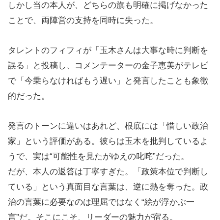
しかし当の本人が、どちらの旗も明確に掲げなかった
ことで、両陣営の支持を同時に失った。
タレントのフィフィが「玉木さんは大事な時に判断を
誤る」と投稿し、コメンテーターの金子恵美がテレビ
で「今乗らなければもう遅い」と発言したことも象徴
的だった。
発言のトーンに違いはあれど、根底には「惜しい政治
家」という評価がある。彼らは玉木を批判しているよ
うで、実は“可能性を見たがゆえの叱咤”だった。
だが、本人の返答は丁寧すぎた。「政策本位で判断し
ている」という真面目な言葉は、逆に熱を奪った。政
治の言葉に必要なのは理屈ではなく“絵が浮かぶ一
言”だ。そこにこそ、リーダーの魅力が宿る。