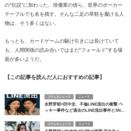
の“伝説”に加わった。俳優業の傍ら、世界のポーカー
テーブルでも名を残す。そんな二足の草鞋を履ける人
物は、そう多くはない。
もっとも、カードゲームの駆け引きには長けていて
も、人間関係の読み合いではまだ“フォールド”する場
面が多いようだ。
【この記事を読んだ人におすすめの記事】
コラム＆ニュース
ニュース
永野芽郁×田中圭、不倫LINE流出の衝撃 ベ
ッキー事件など過去のLINE流出事件とSNS
の大反響
コラム＆ニュース
ニュース