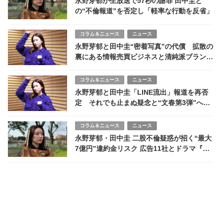
永野芽郁が生放送で57秒の謝罪 田中圭と
の“不倫報道”を否定し「軽率な行動を反省」
コラム＆ニュース
ニュース
永野芽郁と田中圭“密着写真”の代償 拡散の
裏にある情報売買ビジネスと清純派ブランド
の崩壊
コラム＆ニュース
ニュース
永野芽郁と田中圭「LINE流出」報道を再否
定 それでも止まぬ疑念と“文春第3弾”への
警戒感
コラム＆ニュース
ニュース
永野芽郁・田中圭 二股不倫疑惑が招く“最大
7億円”違約金リスク 広告11社とドラマ『キ
ャスター』の行方