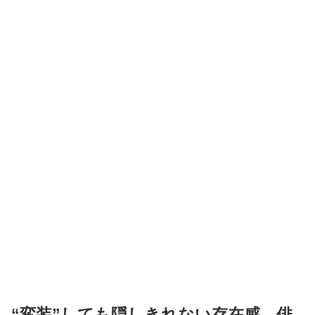
“変装”しても隠しきれない存在感 俳