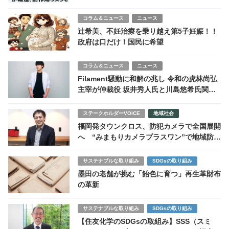
日本でも拡大懸念
コラム＆ニュース
ニュース
辻希美、不妊治療を乗り越え第5子妊娠！！
政府は口だけ！国民に希望
コラム＆ニュース
ニュース
Filament騒動に和解の兆し 令和の虎林尚弘
主宰が仲裁役 坂井秀人氏と川島悠希氏関係
修復へ
ステークホルダーVOICE
地域社会
福岡発タウンクロス、防犯カメラで全国展開
へ “みまもりカメラプラスワン”で地域防犯
を再設計
サステナブルな取り組み
SDGsの取り組み
墨田の老舗が挑む「飴色に育つ」再生革財布
の革新
サステナブルな取り組み
SDGsの取り組み
【住友化学のSDGsの取組み】SSS（スミ