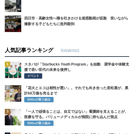
四日市・高齢女性へ唾を吐きかける迷惑動画が拡散 笑いながら
撮影する子どもたちに批判殺到
人気記事ランキング
RANKING
1
スタバが「Starbucks Youth Program」を始動 奨学金や体験支
援で若い世代の未来を後押し
イベント
2
「花火とエコは相性が悪い」。それでも向き合った若松屋が、累
計68万個を売るまで
SDGsの取り組み
3
「一人で頑張ることは、自立ではない」看護師を支えることが、
医療を守る。バリューメディカルが病院に持ち込んだ視点
SDGsの取り組み