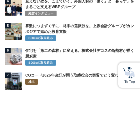
4
見えない壁を、こえていく。外国人材の「働く」と「暮らす」を
まるごと支えるWBPグループ
経営インタビュー
5
算数につまずく子に、将来の選択肢を。上坂会計グループがカン
ボジアで始めた教育支援
SDGsの取り組み
6
住宅を「第二の森林」に変える。株式会社デコスの断熱材が描く
脱炭素
SDGsの取り組み
7
CGコード2026年改訂が問う取締役会の実質でどう変わるのか
株主
8
ライオンが再び挑む「お口の中から美容」 インキュットで描く
新習慣
SDGsの取り組み
9
セムコは素の自分を受け止めてくれる場所｜技術部門０さん
社員・家族