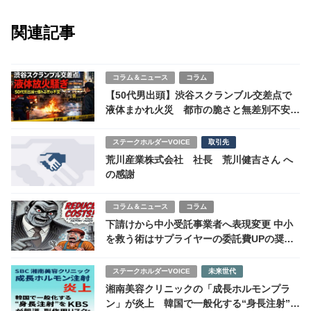
関連記事
コラム＆ニュース
コラム
【50代男出頭】渋谷スクランブル交差点で
液体まかれ火災 都市の脆さと無差別不安が
浮き彫りに
ステークホルダーVOICE
取引先
荒川産業株式会社 社長 荒川健吉さん へ
の感謝
コラム＆ニュース
コラム
下請けから中小受託事業者へ表現変更 中小
を救う術はサプライヤーの委託費UPの奨励
にあり
ステークホルダーVOICE
未来世代
湘南美容クリニックの「成長ホルモンプラ
ン」が炎上 韓国で一般化する“身長注射”