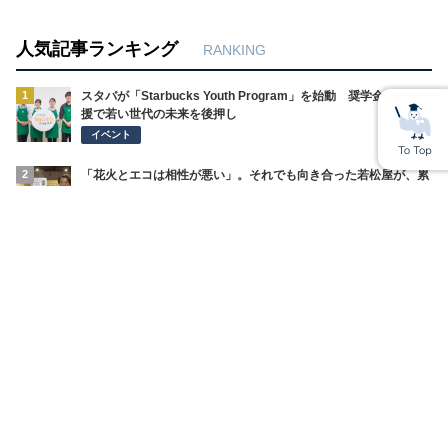
人気記事ランキング
RANKING
1
スタバが「Starbucks Youth Program」を始動 奨学金や体験支
援で若い世代の未来を後押し
イベント
2
「花火とエコは相性が悪い」。それでも向き合った若松屋が、累
計68万個を売るまで
SDGsの取り組み
3
「一人で頑張ることは、自立ではない」看護師を支えることが、
医療を守る。バリューメディカルが病院に持ち込んだ視点
SDGsの取り組み
4
見えない壁を、こえていく。外国人材の「働く」と「暮らす」を
まるごと支えるWBPグループ
経営インタビュー
5
算数につまずく子に、将来の選択肢を。上坂会計グループがカン
ボジアで始めた教育支援