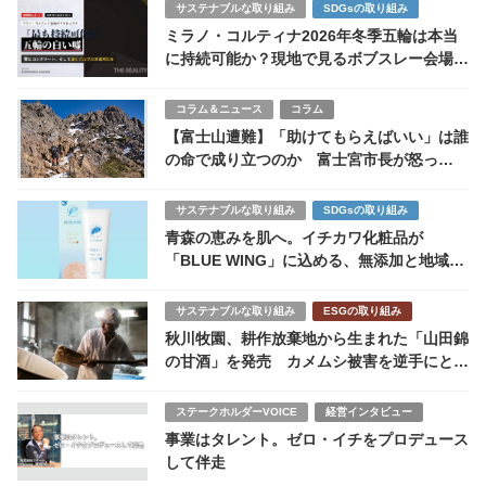
サステナブルな取り組み
SDGsの取り組み
ミラノ・コルティナ2026年冬季五輪は本当
に持続可能か？現地で見るボブスレー会場建
設と環境問題の矛盾
コラム＆ニュース
コラム
【富士山遭難】「助けてもらえばいい」は誰
の命で成り立つのか 富士宮市長が怒っ
た“閉山中登山”の代償
サステナブルな取り組み
SDGsの取り組み
青森の恵みを肌へ。イチカワ化粧品が
「BLUE WING」に込める、無添加と地域資
源へのまなざし
サステナブルな取り組み
ESGの取り組み
秋川牧園、耕作放棄地から生まれた「山田錦
の甘酒」を発売 カメムシ被害を逆手にとっ
たアップサイクル商品
ステークホルダーVOICE
経営インタビュー
事業はタレント。ゼロ・イチをプロデュース
して伴走