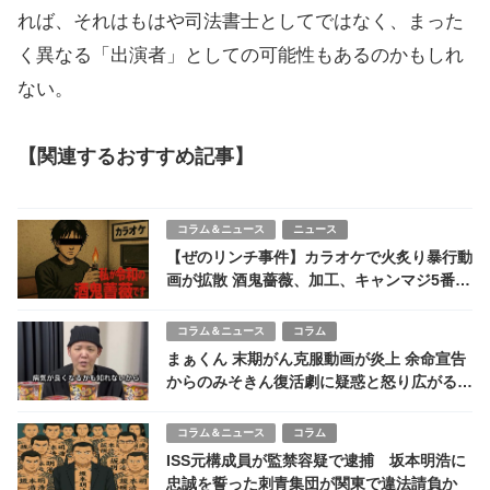
れば、それはもはや司法書士としてではなく、まった
く異なる「出演者」としての可能性もあるのかもしれ
ない。
【関連するおすすめ記事】
コラム＆ニュース
ニュース
【ぜのリンチ事件】カラオケで火炙り暴行動
画が拡散 酒鬼薔薇、加工、キャンマジ5番、
謎の登場人物たちを整理して事件を解説
コラム＆ニュース
コラム
まぁくん 末期がん克服動画が炎上 余命宣告
からのみそきん復活劇に疑惑と怒り広がる
何者なのか？
コラム＆ニュース
コラム
ISS元構成員が監禁容疑で逮捕 坂本明浩に
忠誠を誓った刺青集団が関東で違法請負か