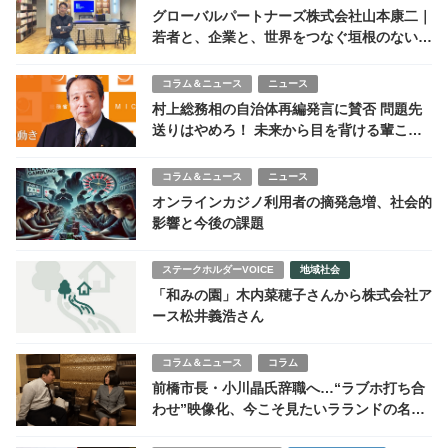
グローバルパートナーズ株式会社山本康二｜
若者と、企業と、世界をつなぐ垣根のない世
界を
コラム＆ニュース
ニュース
村上総務相の自治体再編発言に賛否 問題先
送りはやめろ！ 未来から目を背ける輩こそ
退場すべし
コラム＆ニュース
ニュース
オンラインカジノ利用者の摘発急増、社会的
影響と今後の課題
ステークホルダーVOICE
地域社会
「和みの園」木内菜穂子さんから株式会社ア
ース松井義浩さん
コラム＆ニュース
コラム
前橋市長・小川晶氏辞職へ…“ラブホ打ち合
わせ”映像化、今こそ見たいラランドの名コ
ント