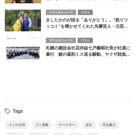
コラム＆ニュース
コラム
きしたかのが語る「ありがとう」。“怒りツ
ッコミ”を輝かせてくれた先輩芸人・元芸
人・番組への思い
コラム＆ニュース
コラム
札幌の建設会社花井組七戸義昭社長が社員に
暴行 鯉の薬剤ミス巡る騒動、ヤクザ顔負け
の暴行動画が拡散
Tags
ゴミの分別
ゴミ屋敷
サービサー
反社
司法書士