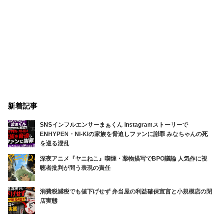
新着記事
SNSインフルエンサーまぁくん Instagramストーリーで
ENHYPEN・NI-KIの家族を脅迫しファンに謝罪 みなちゃんの死
を巡る混乱
深夜アニメ『ヤニねこ』喫煙・薬物描写でBPO議論 人気作に視
聴者批判が問う表現の責任
消費税減税でも値下げせず 弁当屋の利益確保宣言と小規模店の閉
店実態