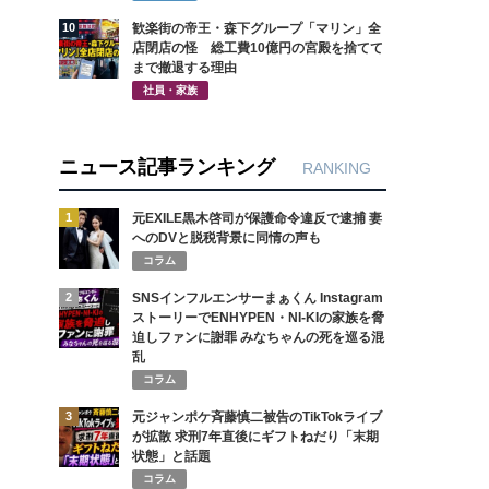
10
歓楽街の帝王・森下グループ「マリン」全
店閉店の怪 総工費10億円の宮殿を捨てて
まで撤退する理由
社員・家族
ニュース記事ランキング
RANKING
1
元EXILE黒木啓司が保護命令違反で逮捕 妻
へのDVと脱税背景に同情の声も
コラム
2
SNSインフルエンサーまぁくん Instagram
ストーリーでENHYPEN・NI-KIの家族を脅
迫しファンに謝罪 みなちゃんの死を巡る混
乱
コラム
3
元ジャンポケ斉藤慎二被告のTikTokライブ
が拡散 求刑7年直後にギフトねだり「末期
状態」と話題
コラム