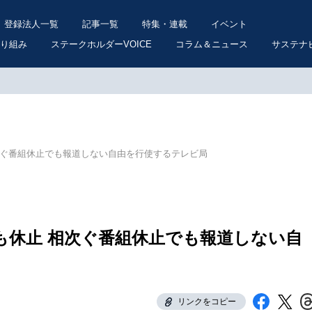
登録法人一覧
記事一覧
特集・連載
イベント
り組み
ステークホルダーVOICE
コラム＆ニュース
サステナ
次ぐ番組休止でも報道しない自由を行使するテレビ局
も休止 相次ぐ番組休止でも報道しない自
リンクをコピー