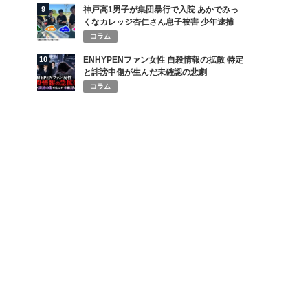
9
神戸高1男子が集団暴行で入院 あかでみっ
くなカレッジ杏仁さん息子被害 少年逮捕
コラム
10
ENHYPENファン女性 自殺情報の拡散 特定
と誹謗中傷が生んだ未確認の悲劇
コラム