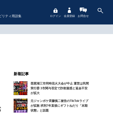
ビリティ用語集
ログイン
会員登録
お問合せ
新着記事
琵琶湖三市同時花火大会が中止 運営は民間
実行委 3市関与否定で詐欺疑惑と返金不安
が拡大
元ジャンポケ斉藤慎二被告のTikTokライブ
が拡散 求刑7年直後にギフトねだり「末期
状態」と話題