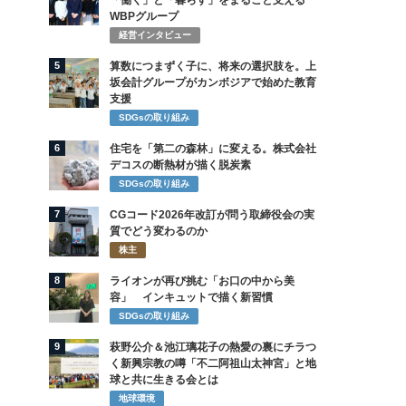
「働く」と「暮らす」をまるごと支える
WBPグループ
経営インタビュー
5
算数につまずく子に、将来の選択肢を。上
坂会計グループがカンボジアで始めた教育
支援
SDGsの取り組み
6
住宅を「第二の森林」に変える。株式会社
デコスの断熱材が描く脱炭素
SDGsの取り組み
7
CGコード2026年改訂が問う取締役会の実
質でどう変わるのか
株主
8
ライオンが再び挑む「お口の中から美
容」 インキュットで描く新習慣
SDGsの取り組み
9
萩野公介＆池江璃花子の熱愛の裏にチラつ
く新興宗教の噂「不二阿祖山太神宮」と地
球と共に生きる会とは
地球環境