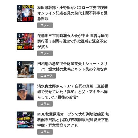
4
秋田県幹部・小野氏がバスローブ姿で喫煙
オンライン記者会見の前代未聞不祥事と緊
急謝罪
コラム
5
琵琶湖三市同時花火大会が中止 運営は民間
実行委 3市関与否定で詐欺疑惑と返金不安
が拡大
コラム
6
円相場の急変で全財産喪失！ショートスリ
ーパー堀大輔の悲鳴とネット民の辛辣な声
ニュース
7
清水良太郎さん（37）自死の真相…直前番
組で見せていた「異変」と父・アキラへ漏
らしていた“最後の苦悩”
コラム
8
MDL秋葉原店オープンで大行列地獄絵図 無
料配布混乱とお詫び投稿削除批判 炎天下熱
中症・群衆雪崩リスクも
コラム