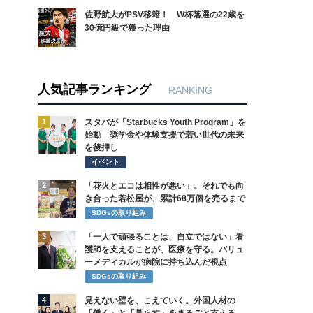
佐野航大がPSV移籍！ W杯落選の22歳を
30億円級で獲った理由
人気記事ランキング
RANKING
1
スタバが「Starbucks Youth Program」を
始動 奨学金や体験支援で若い世代の未来
を後押し
イベント
2
「花火とエコは相性が悪い」。それでも向
き合った若松屋が、累計68万個を売るまで
SDGsの取り組み
3
「一人で頑張ることは、自立ではない」看
護師を支えることが、医療を守る。バリュ
ーメディカルが病院に持ち込んだ視点
SDGsの取り組み
4
見えない壁を、こえていく。外国人材の