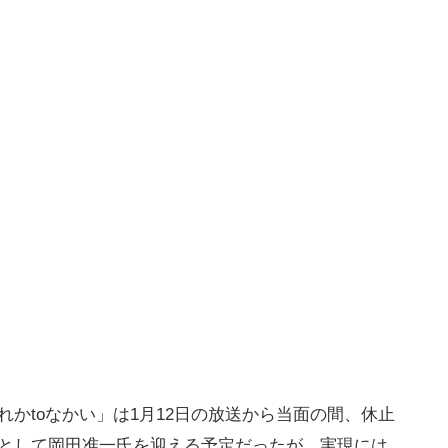
かtoなかい」は1月12日の放送から当面の間、休止
Cとして岡田准一氏を迎える予定だったが、実現には