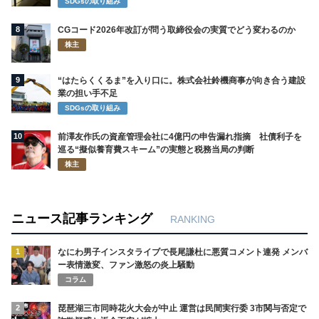
SDGsの取り組み
8
CGコード2026年改訂が問う取締役会の実質でどう変わるのか
株主
9
“はたらくくるま”を入り口に。株式会社鈴機商事が向き合う建設
業の担い手不足
SDGsの取り組み
10
前澤友作氏の資産管理会社に4億円の申告漏れ指摘 社債利子を
巡る“擬似養育費スキーム”の実態と税務当局の判断
株主
ニュース記事ランキング
RANKING
1
なにわ男子インスタライブで長尾謙杜に悪質コメント連発 メンバ
ー表情激変、ファン激怒の炎上騒動
コラム
2
琵琶湖三市同時花火大会が中止 運営は民間実行委 3市関与否定で