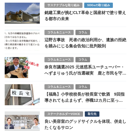
サステナブルな取り組み
SDGsの取り組み
銘建工業が挑むCLT革命と国産材で塗り替え
る都市の未来
コラム＆ニュース
コラム
辺野古事故 死者の政治利用か、遺族の拒絶
を踏みにじる集会告知に批判殺到
コラム＆ニュース
コラム
奈良市議選2025 元迷惑系ユーチューバー・
へずまりゅう氏が当選確実 鹿と市民を守る
訴えに共感広がる
コラム＆ニュース
コラム
【福島】小学校校長が校長室で飲酒 9回指
導されても止まらず、停職12カ月に至った
理由
ステークホルダーVOICE
取引先
良い美容室のグッドサイクルを体現、併走し
たくなるサロン