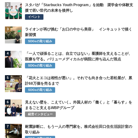
2
スタバが「Starbucks Youth Program」を始動 奨学金や体験支
援で若い世代の未来を後押し
イベント
3
ライオンが再び挑む「お口の中から美容」 インキュットで描く
新習慣
SDGsの取り組み
4
「一人で頑張ることは、自立ではない」看護師を支えることが、
医療を守る。バリューメディカルが病院に持ち込んだ視点
SDGsの取り組み
5
「花火とエコは相性が悪い」。それでも向き合った若松屋が、累
計68万個を売るまで
SDGsの取り組み
6
見えない壁を、こえていく。外国人材の「働く」と「暮らす」を
まるごと支えるWBPグループ
経営インタビュー
7
耐震診断に、もう一人の専門家を。株式会社田口住生活設計室の
取り組み