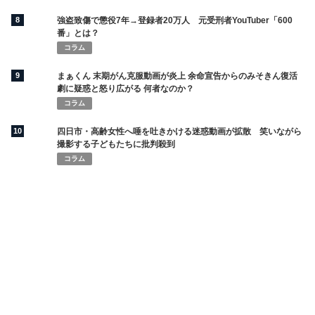
8
強盗致傷で懲役7年→登録者20万人 元受刑者YouTuber「600
番」とは？
コラム
9
まぁくん 末期がん克服動画が炎上 余命宣告からのみそきん復活
劇に疑惑と怒り広がる 何者なのか？
コラム
10
四日市・高齢女性へ唾を吐きかける迷惑動画が拡散 笑いながら
撮影する子どもたちに批判殺到
コラム