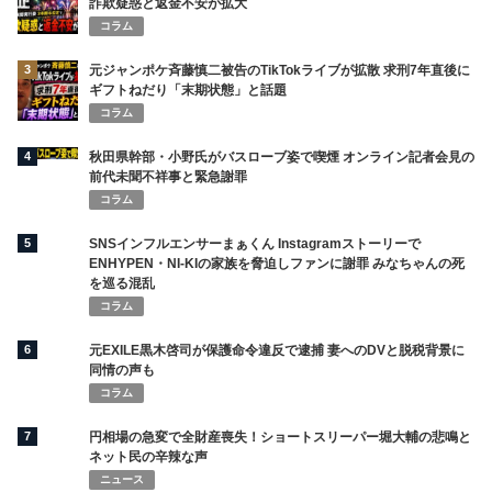
詐欺疑惑と返金不安が拡大
コラム
3
元ジャンポケ斉藤慎二被告のTikTokライブが拡散 求刑7年直後に
ギフトねだり「末期状態」と話題
コラム
4
秋田県幹部・小野氏がバスローブ姿で喫煙 オンライン記者会見の
前代未聞不祥事と緊急謝罪
コラム
5
SNSインフルエンサーまぁくん Instagramストーリーで
ENHYPEN・NI-KIの家族を脅迫しファンに謝罪 みなちゃんの死
を巡る混乱
コラム
6
元EXILE黒木啓司が保護命令違反で逮捕 妻へのDVと脱税背景に
同情の声も
コラム
7
円相場の急変で全財産喪失！ショートスリーパー堀大輔の悲鳴と
ネット民の辛辣な声
ニュース