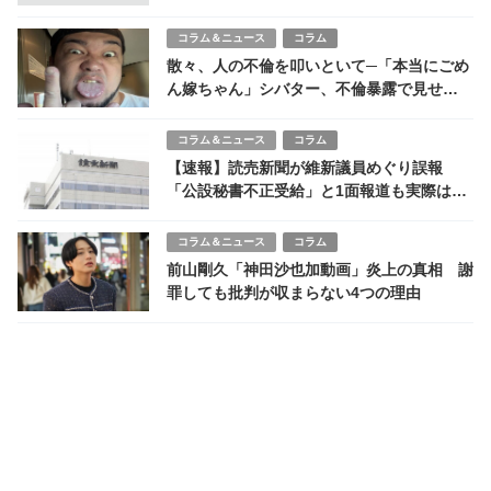
コラム＆ニュース
コラム
散々、人の不倫を叩いといて─「本当にごめ
ん嫁ちゃん」シバター、不倫暴露で見せ
た“開き直り芸”の極致
コラム＆ニュース
コラム
【速報】読売新聞が維新議員めぐり誤報
「公設秘書不正受給」と1面報道も実際は別
議員 池下議員に謝罪へ
コラム＆ニュース
コラム
前山剛久「神田沙也加動画」炎上の真相 謝
罪しても批判が収まらない4つの理由