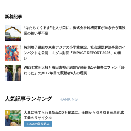
新着記事
“はたらくくるま”を入り口に。株式会社鈴機商事が向き合う建設
業の担い手不足
特別養子縁組や東南アジアの小学校建設、社会課題解決事業のイ
ンパクトを公開 ミダス財団「IMPACT REPORT 2026」の狙
い
WEST.重岡大毅と濵田崇裕が結婚W発表 第1子報告にファン「終
わった」の声 12年目で既婚者4人の現実
人気記事ランキング
RANKING
1
大量に捨てられる新品CDを資源に。全国から引き取る三星化成
工業のリサイクル
SDGsの取り組み