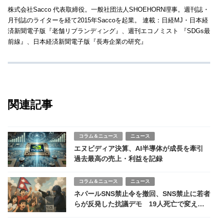
株式会社Sacco 代表取締役。一般社団法人SHOEHORN理事。週刊誌・
月刊誌のライターを経て2015年Saccoを起業。 連載：日経MJ・日本経
済新聞電子版『老舗リブランディング』、週刊エコノミスト 『SDGs最
前線』、日本経済新聞電子版『長寿企業の研究』
関連記事
コラム＆ニュース
ニュース
エヌビディア決算、AI半導体が成長を牽引
過去最高の売上・利益を記録
コラム＆ニュース
ニュース
ネパールSNS禁止令を撤回、SNS禁止に若者
らが反発した抗議デモ 19人死亡で変えた
政府の決定