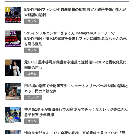
1
ENHYPENファン女性 自殺情報の拡散 特定と誹謗中傷が生んだ
未確認の悲劇
コラム
2
SNSインフルエンサーまぁくん Instagramストーリーで
ENHYPEN・NI-KIの家族を脅迫しファンに謝罪 みなちゃんの死
を巡る混乱
コラム
3
元EXILE黒木啓司が保護命令違反で逮捕 妻へのDVと脱税背景に
同情の声も
コラム
4
円相場の急変で全財産喪失！ショートスリーパー堀大輔の悲鳴と
ネット民の辛辣な声
ニュース
5
神戸高1男子が集団暴行で入院 あかでみっくなカレッジ杏仁さん
息子被害 少年逮捕
コラム
6
清水良太郎さん（37）自死の真相…直前番組で見せていた「異