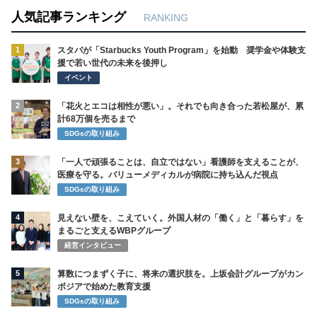
人気記事ランキング
RANKING
1
スタバが「Starbucks Youth Program」を始動 奨学金や体験支
援で若い世代の未来を後押し
イベント
2
「花火とエコは相性が悪い」。それでも向き合った若松屋が、累
計68万個を売るまで
SDGsの取り組み
3
「一人で頑張ることは、自立ではない」看護師を支えることが、
医療を守る。バリューメディカルが病院に持ち込んだ視点
SDGsの取り組み
4
見えない壁を、こえていく。外国人材の「働く」と「暮らす」を
まるごと支えるWBPグループ
経営インタビュー
5
算数につまずく子に、将来の選択肢を。上坂会計グループがカン
ボジアで始めた教育支援
SDGsの取り組み