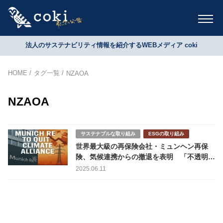
法人のサステナビリティ情報を紹介するWEBメディア coki
HOME
タグ一覧
NZAOA
NZAOA
サステナブルな取り組み
ESGの取り組み
世界最大級の再保険会社・ミュンヘン再保
険、気候連携からの撤退を表明 「不透明な
規制」への反発も
2025.06.11