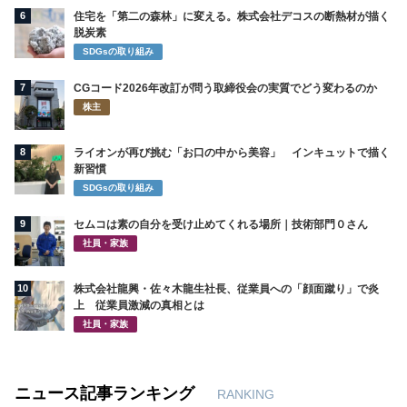
6
住宅を「第二の森林」に変える。株式会社デコスの断熱材が描く
脱炭素
SDGsの取り組み
7
CGコード2026年改訂が問う取締役会の実質でどう変わるのか
株主
8
ライオンが再び挑む「お口の中から美容」 インキュットで描く
新習慣
SDGsの取り組み
9
セムコは素の自分を受け止めてくれる場所｜技術部門０さん
社員・家族
10
株式会社龍興・佐々木龍生社長、従業員への「顔面蹴り」で炎
上 従業員激減の真相とは
社員・家族
ニュース記事ランキング
RANKING