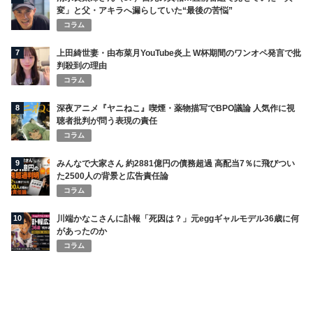
変」と父・アキラへ漏らしていた“最後の苦悩”
コラム
7
上田綺世妻・由布菜月YouTube炎上 W杯期間のワンオペ発言で批
判殺到の理由
コラム
8
深夜アニメ『ヤニねこ』喫煙・薬物描写でBPO議論 人気作に視
聴者批判が問う表現の責任
コラム
9
みんなで大家さん 約2881億円の債務超過 高配当7％に飛びつい
た2500人の背景と広告責任論
コラム
10
川端かなこさんに訃報「死因は？」元eggギャルモデル36歳に何
があったのか
コラム