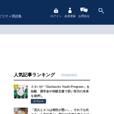
ビリティ用語集
ログイン
会員登録
お問合せ
人気記事ランキング
RANKING
1
スタバが「Starbucks Youth Program」を
始動 奨学金や体験支援で若い世代の未来
を後押し
イベント
2
「花火とエコは相性が悪い」。それでも向