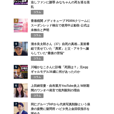
迫しファンに謝罪 みなちゃんの死を巡る混
乱
コラム
3
香港税関 メディキューブ PDRNクリームに
スーダンレッド検出で使用中止勧告 公式は
未検出と声明
コラム
4
清水良太郎さん（37）自死の真相…直前番
組で見せていた「異変」と父・アキラへ漏
らしていた“最後の苦悩”
コラム
5
川端かなこさんに訃報「死因は？」元egg
ギャルモデル36歳に何があったのか
コラム
6
上田綺世妻・由布菜月YouTube炎上 W杯期
間のワンオペ発言で批判殺到の理由
コラム
7
同仁グループHPから代表写真削除という保
身の姿勢に疑問符 ハビタ売上金回収指示を
認める