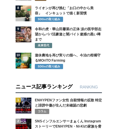
8
ライオンが再び挑む「お口の中から美
容」 インキュットで描く新習慣
SDGsの取り組み
9
令和の虎・華山田馨菜の正体 涙の医学部志
望からパパ活豪遊と闇バイト逮捕の黒い噂
まで
未来世代
10
遊休農地を再び実りの畑へ、今治の柑橘守
るMOriTO Farming
SDGsの取り組み
ニュース記事ランキング
RANKING
1
ENHYPENファン女性 自殺情報の拡散 特定
と誹謗中傷が生んだ未確認の悲劇
コラム
2
SNSインフルエンサーまぁくん Instagram
ストーリーでENHYPEN・NI-KIの家族を脅