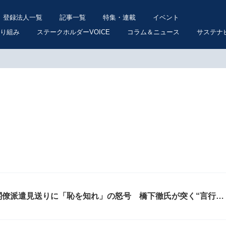
登録法人一覧
記事一覧
特集・連載
イベント
り組み
ステークホルダーVOICE
コラム＆ニュース
サステナ
閣僚派遣見送りに「恥を知れ」の怒号 橋下徹氏が突く“言行不
決定的な差