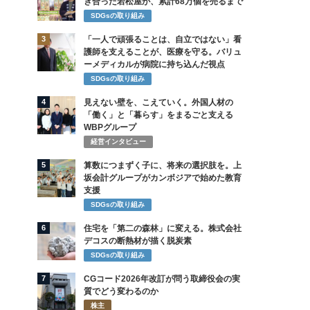
き合った若松屋が、累計68万個を売るまで
SDGsの取り組み
3
「一人で頑張ることは、自立ではない」看
護師を支えることが、医療を守る。バリュ
ーメディカルが病院に持ち込んだ視点
SDGsの取り組み
4
見えない壁を、こえていく。外国人材の
「働く」と「暮らす」をまるごと支える
WBPグループ
経営インタビュー
5
算数につまずく子に、将来の選択肢を。上
坂会計グループがカンボジアで始めた教育
支援
SDGsの取り組み
6
住宅を「第二の森林」に変える。株式会社
デコスの断熱材が描く脱炭素
SDGsの取り組み
7
CGコード2026年改訂が問う取締役会の実
質でどう変わるのか
株主