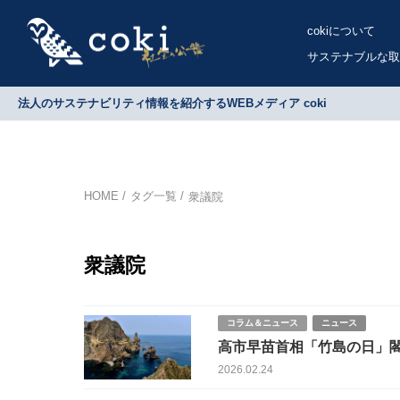
cokiについて
サステナブルな取
法人のサステナビリティ情報を紹介するWEBメディア coki
HOME
タグ一覧
衆議院
衆議院
コラム＆ニュース
ニュース
高市早苗首相「竹島の日」
一致”と安倍晋三元首相との
2026.02.24