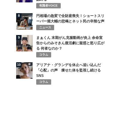
有識者VOICE
8
円相場の急変で全財産喪失！ショートスリ
ーパー堀大輔の悲鳴とネット民の辛辣な声
ニュース
9
まぁくん 末期がん克服動画が炎上 余命宣
告からのみそきん復活劇に疑惑と怒り広が
る 何者なのか？
コラム
10
アリアナ・グランデを休止へ追い込んだ
「心配」の声 痩せた体を監視し続ける
SNS
コラム