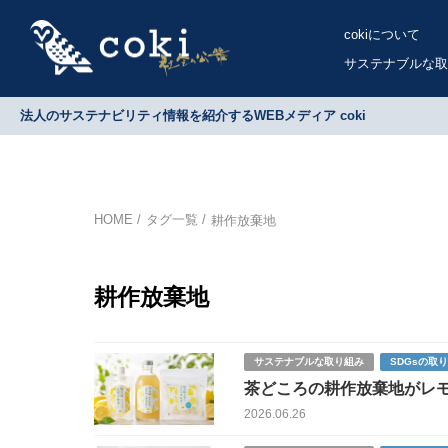
cokiについて
サステナブルな取
法人のサステナビリティ情報を紹介するWEBメディア coki
HOME
タグ一覧
耕作放棄地
耕作放棄地
サステナブルな取り組み
SDGsの取
茶どころの耕作放棄地がレモ
ンを加工品化
2026.06.26