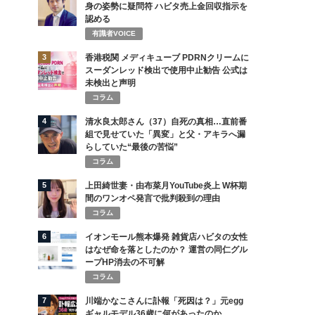
身の姿勢に疑問符 ハビタ売上金回収指示を
認める
有識者VOICE
3
香港税関 メディキューブ PDRNクリームに
スーダンレッド検出で使用中止勧告 公式は
未検出と声明
コラム
4
清水良太郎さん（37）自死の真相…直前番
組で見せていた「異変」と父・アキラへ漏
らしていた“最後の苦悩”
コラム
5
上田綺世妻・由布菜月YouTube炎上 W杯期
間のワンオペ発言で批判殺到の理由
コラム
6
イオンモール熊本爆発 雑貨店ハビタの女性
はなぜ命を落としたのか？ 運営の同仁グル
ープHP消去の不可解
コラム
7
川端かなこさんに訃報「死因は？」元egg
ギャルモデル36歳に何があったのか