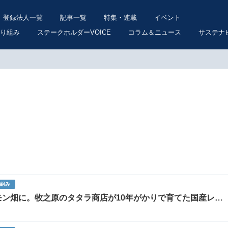
登録法人一覧
記事一覧
特集・連載
イベント
り組み
ステークホルダーVOICE
コラム＆ニュース
サステナ
り組み
ン畑に。牧之原のタタラ商店が10年がかりで育てた国産レモ