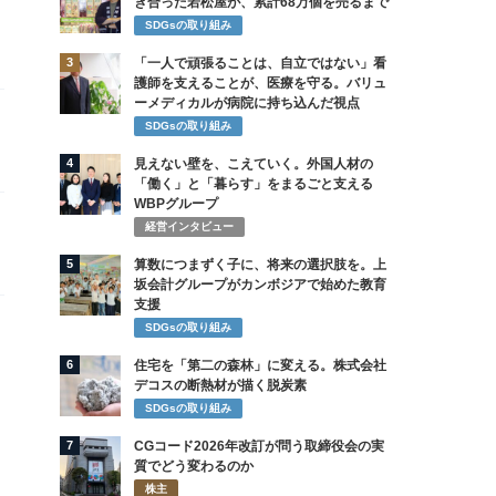
き合った若松屋が、累計68万個を売るまで
SDGsの取り組み
3
「一人で頑張ることは、自立ではない」看
護師を支えることが、医療を守る。バリュ
ーメディカルが病院に持ち込んだ視点
SDGsの取り組み
4
見えない壁を、こえていく。外国人材の
「働く」と「暮らす」をまるごと支える
WBPグループ
経営インタビュー
5
算数につまずく子に、将来の選択肢を。上
坂会計グループがカンボジアで始めた教育
支援
SDGsの取り組み
6
住宅を「第二の森林」に変える。株式会社
デコスの断熱材が描く脱炭素
SDGsの取り組み
7
CGコード2026年改訂が問う取締役会の実
質でどう変わるのか
株主