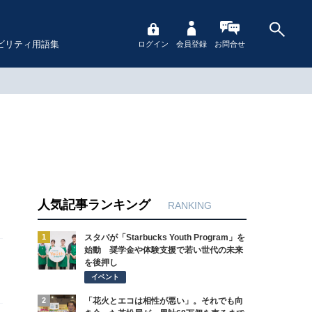
ビリティ用語集
ログイン
会員登録
お問合せ
人気記事ランキング
RANKING
1
スタバが「Starbucks Youth Program」を
始動 奨学金や体験支援で若い世代の未来
を後押し
イベント
2
「花火とエコは相性が悪い」。それでも向