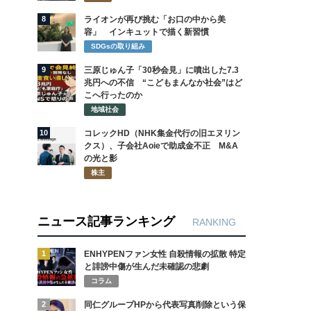
8
ライオンが再び挑む「お口の中から美
容」 インキュットで描く新習慣
SDGsの取り組み
9
三原じゅん子「30秒会見」に噴出した7.3
兆円への不信 “こどもまんなか社会”はど
こへ行ったのか
地域社会
10
コレックHD（NHK集金代行の旧エヌリン
クス）、子会社Aoieで助成金不正 M&A
の光と影
株主
ニュース記事ランキング
RANKING
1
ENHYPENファン女性 自殺情報の拡散 特定
と誹謗中傷が生んだ未確認の悲劇
コラム
2
同仁グループHPから代表写真削除という保