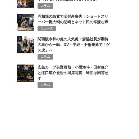
コラム
8
円相場の急変で全財産喪失！ショートスリ
ーパー堀大輔の悲鳴とネット民の辛辣な声
ニュース
9
関西版令和の虎の人気虎・森脇社長が期待
の星から一転、DV・中絶・不倫発覚で「ゲ
ス虎」へ
コラム
10
広島カープ矢野雅哉・小園海斗・田村俊介
と滝口涼介被告の同席写真 球団は回答せ
ず
コラム