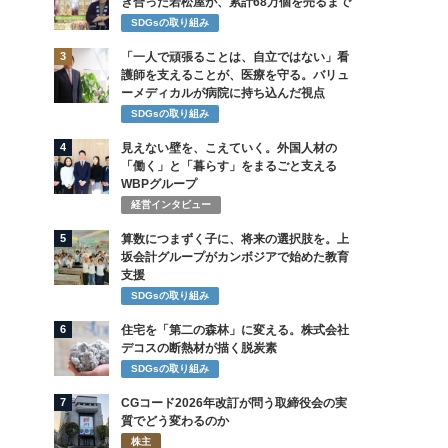
き合った若松屋が、累計68万個を売るまで
SDGsの取り組み
3
「一人で頑張ることは、自立ではない」看
護師を支えることが、医療を守る。バリュ
ーメディカルが病院に持ち込んだ視点
SDGsの取り組み
4
見えない壁を、こえていく。外国人材の
「働く」と「暮らす」をまるごと支える
WBPグループ
経営インタビュー
5
算数につまずく子に、将来の選択肢を。上
坂会計グループがカンボジアで始めた教育
支援
SDGsの取り組み
6
住宅を「第二の森林」に変える。株式会社
デコスの断熱材が描く脱炭素
SDGsの取り組み
7
CGコード2026年改訂が問う取締役会の実
質でどう変わるのか
株主