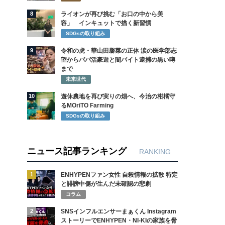
8
ライオンが再び挑む「お口の中から美
容」 インキュットで描く新習慣
SDGsの取り組み
9
令和の虎・華山田馨菜の正体 涙の医学部志
望からパパ活豪遊と闇バイト逮捕の黒い噂
まで
未来世代
10
遊休農地を再び実りの畑へ、今治の柑橘守
るMOriTO Farming
SDGsの取り組み
ニュース記事ランキング
RANKING
1
ENHYPENファン女性 自殺情報の拡散 特定
と誹謗中傷が生んだ未確認の悲劇
コラム
2
SNSインフルエンサーまぁくん Instagram
ストーリーでENHYPEN・NI-KIの家族を脅