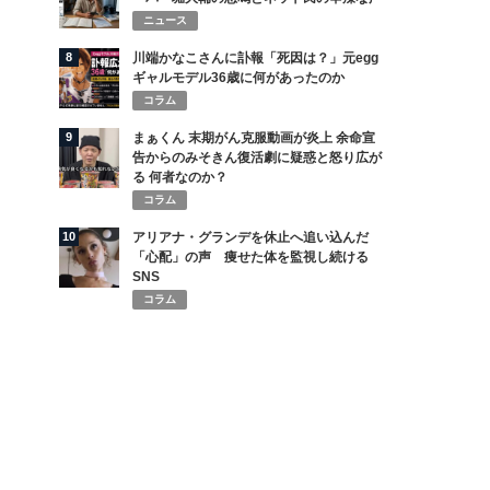
ニュース
8
川端かなこさんに訃報「死因は？」元egg
ギャルモデル36歳に何があったのか
コラム
9
まぁくん 末期がん克服動画が炎上 余命宣
告からのみそきん復活劇に疑惑と怒り広が
る 何者なのか？
コラム
10
アリアナ・グランデを休止へ追い込んだ
「心配」の声 痩せた体を監視し続ける
SNS
コラム