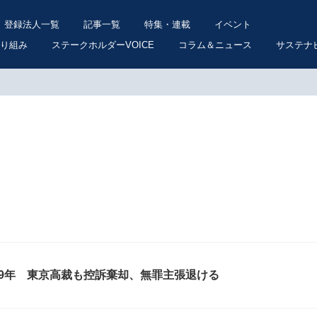
登録法人一覧
記事一覧
特集・連載
イベント
り組み
ステークホルダーVOICE
コラム＆ニュース
サステナ
9年 東京高裁も控訴棄却、無罪主張退ける