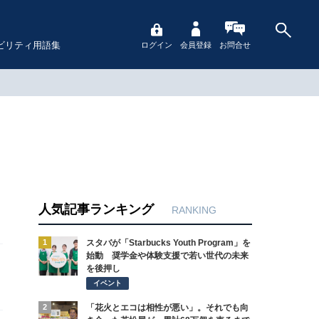
ビリティ用語集
ログイン
会員登録
お問合せ
人気記事ランキング
RANKING
1
スタバが「Starbucks Youth Program」を
始動 奨学金や体験支援で若い世代の未来
を後押し
イベント
2
「花火とエコは相性が悪い」。それでも向