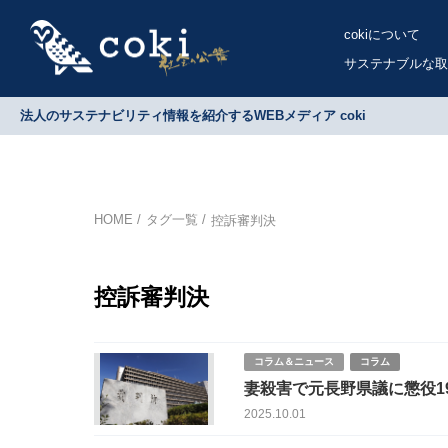
cokiについて
サステナブルな取
法人のサステナビリティ情報を紹介するWEBメディア coki
HOME
タグ一覧
控訴審判決
控訴審判決
コラム＆ニュース
コラム
妻殺害で元長野県議に懲役1
2025.10.01