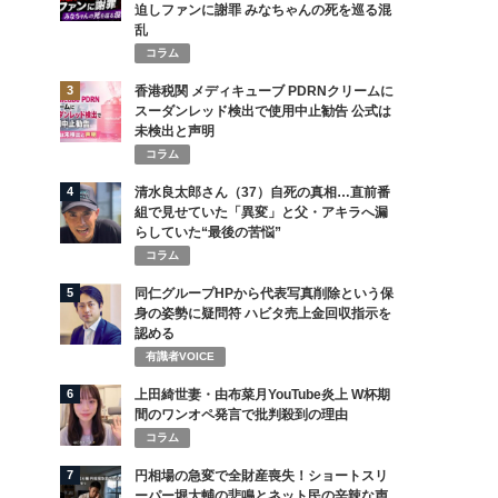
迫しファンに謝罪 みなちゃんの死を巡る混
乱
コラム
3
香港税関 メディキューブ PDRNクリームに
スーダンレッド検出で使用中止勧告 公式は
未検出と声明
コラム
4
清水良太郎さん（37）自死の真相…直前番
組で見せていた「異変」と父・アキラへ漏
らしていた“最後の苦悩”
コラム
5
同仁グループHPから代表写真削除という保
身の姿勢に疑問符 ハビタ売上金回収指示を
認める
有識者VOICE
6
上田綺世妻・由布菜月YouTube炎上 W杯期
間のワンオペ発言で批判殺到の理由
コラム
7
円相場の急変で全財産喪失！ショートスリ
ーパー堀大輔の悲鳴とネット民の辛辣な声