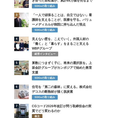
き合った若松屋が、累計68万個を売るまで
SDGsの取り組み
3
「一人で頑張ることは、自立ではない」看
護師を支えることが、医療を守る。バリュ
ーメディカルが病院に持ち込んだ視点
SDGsの取り組み
4
見えない壁を、こえていく。外国人材の
「働く」と「暮らす」をまるごと支える
WBPグループ
経営インタビュー
5
算数につまずく子に、将来の選択肢を。上
坂会計グループがカンボジアで始めた教育
支援
SDGsの取り組み
6
住宅を「第二の森林」に変える。株式会社
デコスの断熱材が描く脱炭素
SDGsの取り組み
7
CGコード2026年改訂が問う取締役会の実
質でどう変わるのか
株主