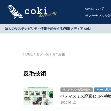
cokiについて
サステナブルな取
法人のサステナビリティ情報を紹介するWEBメディア coki
HOME
タグ一覧
反毛技術
反毛技術
サステナブルな取り組み
SDGsの取
ベティスミス廃棄ゼロへ挑
2026.03.12