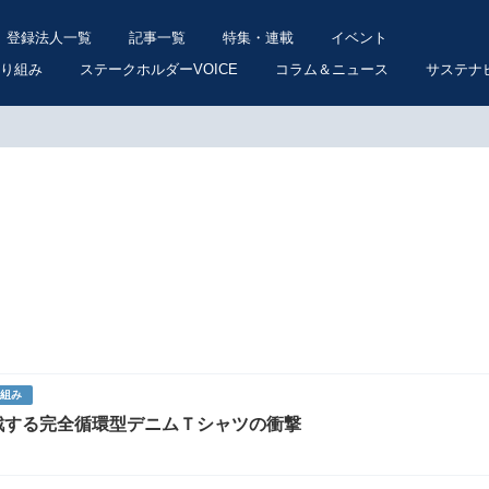
登録法人一覧
記事一覧
特集・連載
イベント
り組み
ステークホルダーVOICE
コラム＆ニュース
サステナ
り組み
戦する完全循環型デニムＴシャツの衝撃