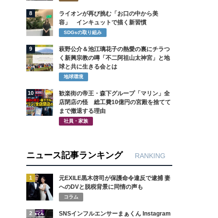
8
ライオンが再び挑む「お口の中から美
容」 インキュットで描く新習慣
SDGsの取り組み
9
萩野公介＆池江璃花子の熱愛の裏にチラつ
く新興宗教の噂「不二阿祖山太神宮」と地
球と共に生きる会とは
地球環境
10
歓楽街の帝王・森下グループ「マリン」全
店閉店の怪 総工費10億円の宮殿を捨てて
まで撤退する理由
社員・家族
ニュース記事ランキング
RANKING
1
元EXILE黒木啓司が保護命令違反で逮捕 妻
へのDVと脱税背景に同情の声も
コラム
2
SNSインフルエンサーまぁくん Instagram