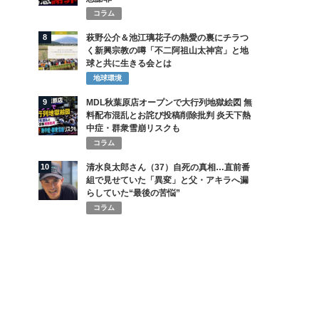
コラム
8
萩野公介＆池江璃花子の熱愛の裏にチラつ
く新興宗教の噂「不二阿祖山太神宮」と地
球と共に生きる会とは
地球環境
9
MDL秋葉原店オープンで大行列地獄絵図 無
料配布混乱とお詫び投稿削除批判 炎天下熱
中症・群衆雪崩リスクも
コラム
10
清水良太郎さん（37）自死の真相…直前番
組で見せていた「異変」と父・アキラへ漏
らしていた“最後の苦悩”
コラム