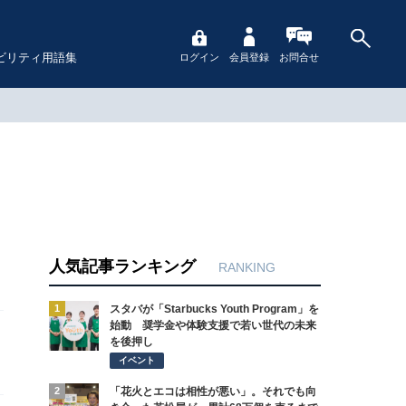
ビリティ用語集
ログイン
会員登録
お問合せ
人気記事ランキング
RANKING
1
スタバが「Starbucks Youth Program」を
始動 奨学金や体験支援で若い世代の未来
を後押し
イベント
2
「花火とエコは相性が悪い」。それでも向