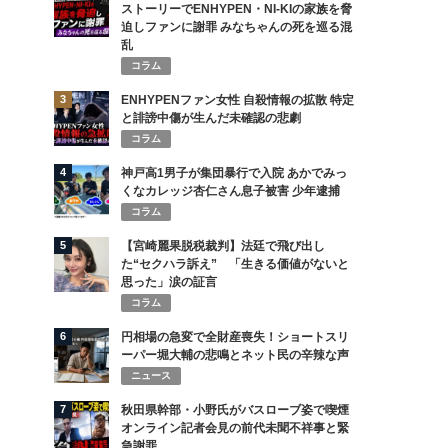
ストーリーでENHYPEN・NI-KIの家族を脅
迫しファンに謝罪 みなちゃんの死を巡る混
乱
コラム
3
ENHYPENファン女性 自殺情報の拡散 特定
と誹謗中傷が生んだ未確認の悲劇
コラム
4
神戸高1男子が集団暴行で入院 あかでみっ
くなカレッジ杏仁さん息子被害 少年逮捕
コラム
5
【宮崎麗果脱税裁判】法廷で飛び出し
た“セクハラ訴え” 「生きる価値がないと
思った」涙の証言
コラム
6
円相場の急変で全財産喪失！ショートスリ
ーパー堀大輔の悲鳴とネット民の辛辣な声
ニュース
7
秋田県幹部・小野氏がバスローブ姿で喫煙
オンライン記者会見の前代未聞不祥事と緊
急謝罪